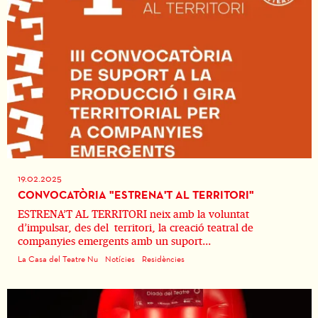
19.02.2025
CONVOCATÒRIA "ESTRENA'T AL TERRITORI"
ESTRENA’T AL TERRITORI neix amb la voluntat
d’impulsar, des del territori, la creació teatral de
companyies emergents amb un suport...
La Casa del Teatre Nu
Notícies
Residències