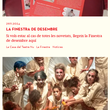
29.11.2024
LA FINESTRA DE DESEMBRE
Si vols estar al cas de totes les novetats, llegeix la Finestra
de desembre aquí
La Casa del Teatre Nu
La Finestra
Notícies