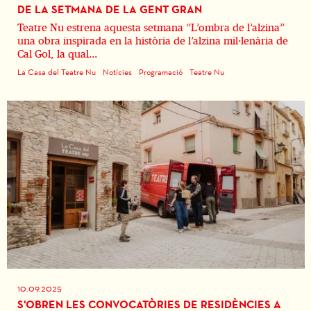
DE LA SETMANA DE LA GENT GRAN
Teatre Nu estrena aquesta setmana “L’ombra de l’alzina”
una obra inspirada en la història de l’alzina mil·lenària de
Cal Gol, la qual...
La Casa del Teatre Nu
Notícies
Programació
Teatre Nu
10.09.2025
S'OBREN LES CONVOCATÒRIES DE RESIDÈNCIES A