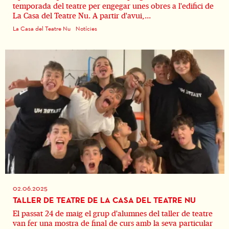
temporada del teatre per engegar unes obres a l'edifici de
La Casa del Teatre Nu. A partir d'avui,...
La Casa del Teatre Nu
Notícies
02.06.2025
TALLER DE TEATRE DE LA CASA DEL TEATRE NU
El passat 24 de maig el grup d'alumnes del taller de teatre
van fer una mostra de final de curs amb la seva particular