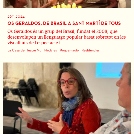
26.11.2024
OS GERALDOS, DE BRASIL A SANT MARTÍ DE TOUS
Os Geraldos és un grup del Brasil, fundat el 2008, que
desenvolupen un llenguatge popular basat sobretot en les
visualitats de l’espectacle i...
La Casa del Teatre Nu
Notícies
Programació
Residències