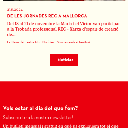
21.11.2024
DE LES JORNADES REC A MALLORCA
Del 18 al 21 de novembre la Maria i el Víctor van participar
a la Trobada professional REC – Xarxa d’espais de creació
de...
La Casa del Teatre Nu
Notícies
Vincles amb el territori
+ Notícies
Vols estar al dia del que fem?
Subscriu-te a la nostra newsletter!
Un butlletí mensual i gratuït en què us expliquem tot el que