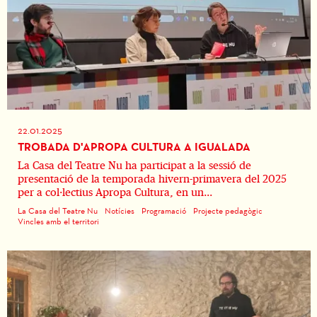
22.01.2025
TROBADA D'APROPA CULTURA A IGUALADA
La Casa del Teatre Nu ha participat a la sessió de
presentació de la temporada hivern-primavera del 2025
per a col·lectius Apropa Cultura, en un...
La Casa del Teatre Nu
Notícies
Programació
Projecte pedagògic
Vincles amb el territori