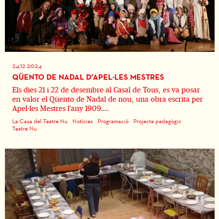
24.12.2024
QÜENTO DE NADAL D'APEL·LES MESTRES
Els dies 21 i 22 de desembre al Casal de Tous, es va posar
en valor el Qüento de Nadal de nou, una obra escrita per
Apel·les Mestres l'any 1909....
La Casa del Teatre Nu
Notícies
Programació
Projecte pedagògic
Teatre Nu