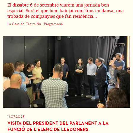
El dissabte 6 de setembre viurem una jornada ben
especial. Serà el que hem batejat com Tous en dansa, una
trobada de companyies que fan residència...
La Casa del Teatre Nu
Programació
11.07.2025
VISITA DEL PRESIDENT DEL PARLAMENT A LA
FUNCIÓ DE L'ELENC DE LLEDONERS