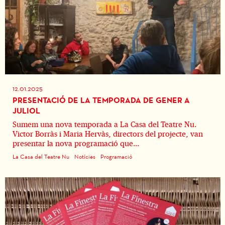
12.01.2025
PRESENTACIÓ DE LA TEMPORADA DE GENER A
JULIOL
Sumem una nova temporada a La Casa del Teatre Nu.
Victor Borràs i Maria Hervàs, directors del projecte, van
presentar la nova programació que...
La Casa del Teatre Nu
Notícies
Programació