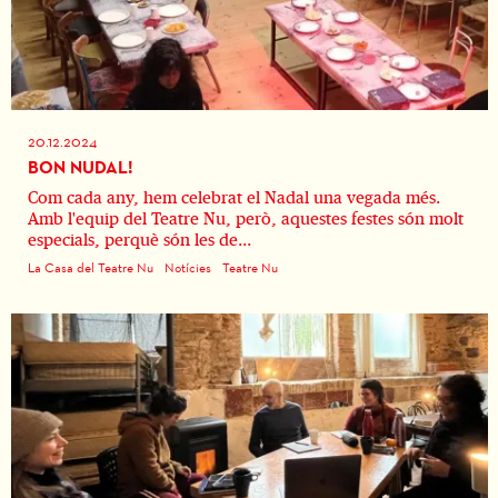
20.12.2024
BON NUDAL!
Com cada any, hem celebrat el Nadal una vegada més.
Amb l'equip del Teatre Nu, però, aquestes festes són molt
especials, perquè són les de...
La Casa del Teatre Nu
Notícies
Teatre Nu