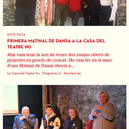
02.12.2024
PRIMERA MATINAL DE DANSA A LA CASA DEL
TEATRE NU
Ahir vam tenir la sort de veure dos assajos oberts de
projectes en procés de creació. Ho vam fer en el marc
d'una Matinal de Dansa oberta a...
La Casa del Teatre Nu
Programació
Residències