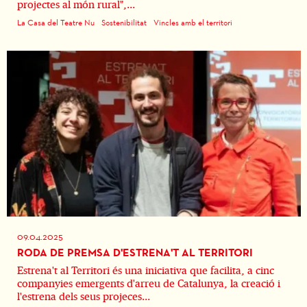
projectes al món rural",...
La Casa del Teatre Nu
Sostenibilitat
Vincles amb el territori
09.04.2025
RODA DE PREMSA D'ESTRENA'T AL TERRITORI
Estrena't al Territori és una iniciativa que facilita, a cinc
companyies emergents d'arreu de Catalunya, la creació i
l'estrena dels seus projeces...