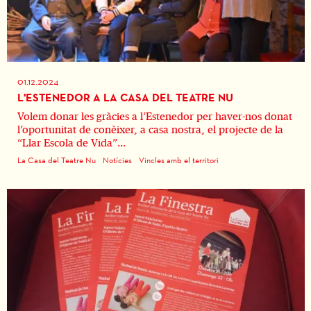
01.12.2024
L'ESTENEDOR A LA CASA DEL TEATRE NU
Volem donar les gràcies a l’Estenedor per haver-nos donat
l’oportunitat de conèixer, a casa nostra, el projecte de la
“Llar Escola de Vida”...
La Casa del Teatre Nu
Notícies
Vincles amb el territori