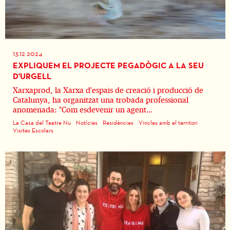
13.12.2024
EXPLIQUEM EL PROJECTE PEGADÒGIC A LA SEU
D'URGELL
Xarxaprod, la Xarxa d'espais de creació i producció de
Catalunya, ha organitzat una trobada professional
anomenada: "Com esdevenir un agent...
La Casa del Teatre Nu
Notícies
Residències
Vincles amb el territori
Visites Escolars