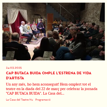
24.03.2025
CAP BUTACA BUIDA OMPLE L'ESTRENA DE VIDA
D'ARTISTA
Un any més, ho hem aconseguit! Hem omplert tot el
teatre en la diada del 22 de març per celebrar la jornada
"CAP BUTACA BUIDA". La Casa del...
La Casa del Teatre Nu
Programació