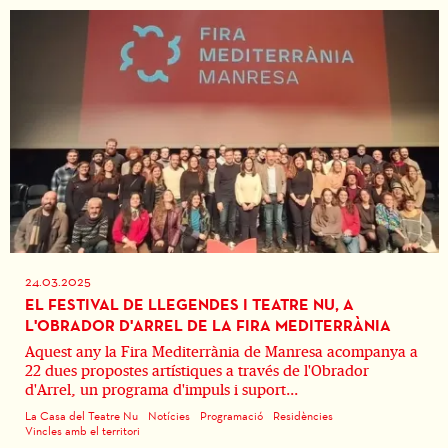
24.03.2025
EL FESTIVAL DE LLEGENDES I TEATRE NU, A
L'OBRADOR D'ARREL DE LA FIRA MEDITERRÀNIA
Aquest any la Fira Mediterrània de Manresa acompanya a
22 dues propostes artístiques a través de l'Obrador
d'Arrel, un programa d'impuls i suport...
La Casa del Teatre Nu
Notícies
Programació
Residències
Vincles amb el territori