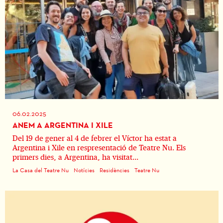
06.02.2025
ANEM A ARGENTINA I XILE
Del 19 de gener al 4 de febrer el Víctor ha estat a
Argentina i Xile en respresentació de Teatre Nu. Els
primers dies, a Argentina, ha visitat...
La Casa del Teatre Nu
Notícies
Residències
Teatre Nu