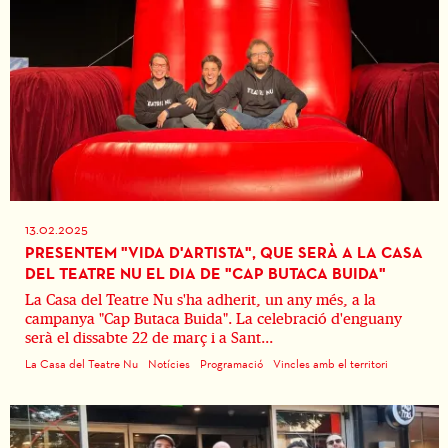
13.02.2025
PRESENTEM "VIDA D'ARTISTA", QUE SERÀ A LA CASA
DEL TEATRE NU EL DIA DE "CAP BUTACA BUIDA"
La Casa del Teatre Nu s'ha adherit, un any més, a la
campanya "Cap Butaca Buida". La celebració d'enguany
serà el dissabte 22 de març i a Sant...
La Casa del Teatre Nu
Notícies
Programació
Vincles amb el territori