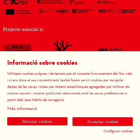
Projecte associat a:
Informació sobre cookies
Utilitzem cookies pròpies i de tercers per al correcte funcionament del lloc web,
i si ens dona el seu consentiment, també farem servir cookies per recopilar
dades de les seves visites per obtenir estadístiques agregades per millorar els
nostres serveis i mostrar publicitat relacionada amb les seves preferències a
partir dels seus hàbits de navegació.
Més informació
Rebutjar cookies
Acceptar cookies
Configurar cookies