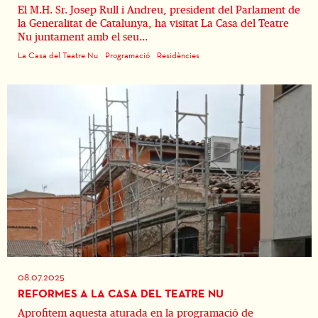
El M.H. Sr. Josep Rull i Andreu, president del Parlament de
la Generalitat de Catalunya, ha visitat La Casa del Teatre
Nu juntament amb el seu...
La Casa del Teatre Nu
Programació
Residències
08.07.2025
REFORMES A LA CASA DEL TEATRE NU
Aprofitem aquesta aturada en la programació de