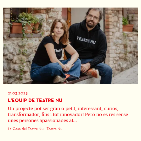
21.03.2025
L'EQUIP DE TEATRE NU
Un projecte pot ser gran o petit, interessant, curiós,
transformador, fins i tot innovador! Però no és res sense
unes persones apassionades al...
La Casa del Teatre Nu
Teatre Nu