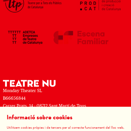
Monday Theater SL
B66656844
Carrer Prats, 14 - 08712 Sant Martí de Tous
M: (+34) 677 519 625 · T: (+34) 93 805 08 63
Informació sobre cookies
Sitemap
|
Avís Legal
|
Ús de Cookies
|
Contactar
|
Utilitzem cookies pròpies i de tercers per al correcte funcionament del lloc web,