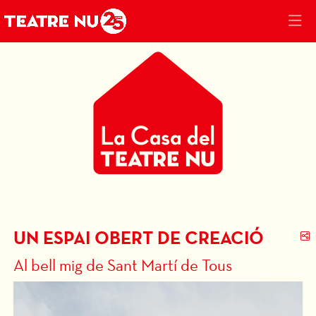
Diapositiva 1
Aquest és un carrusel automàtic. Usa les fletxes del teclat o el bot
Diapositiva 1
UN ESPAI OBERT DE CREACIÓ
C
Al bell mig de Sant Martí de Tous