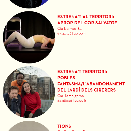
ESTRENA'T AL TERRITORI:
APROP DEL COR SALVATGE
Cia Balmes 84
dv. 27.11.26
|
20:00 h
ESTRENA'T TERRITORI:
POBLES
FANTASMA/L'ABANDONAMENT
DEL JARDÍ DELS CIRERERS
Cia. l'amalgama
ds. 28.11.26
|
20:00 h
TIONS