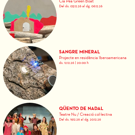
Cia Pea Green Boat
Del ds. 05.12.26
al dg. 06.12.26
SANGRE MINERAL
Projecte en residència Iberoamericana
ds. 12.12.26
|
20:00 h
QÜENTO DE NADAL
Teatre Nu / Creació col·lectiva
Del ds. 19.12.26
al dg. 20.12.26