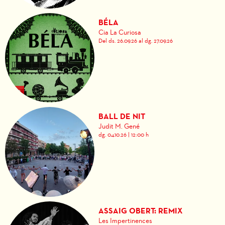
BÉLA
Cia La Curiosa
Del ds. 26.09.26
al dg. 27.09.26
BALL DE NIT
Judit M. Gené
dg. 04.10.26
|
12:00 h
ASSAIG OBERT: REMIX
Les Impertinences