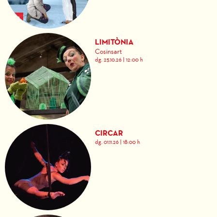
LIMITÒNIA
Cosinsart
dg. 25.10.26
|
12:00 h
CIRCAR
dg. 01.11.26
|
18:00 h