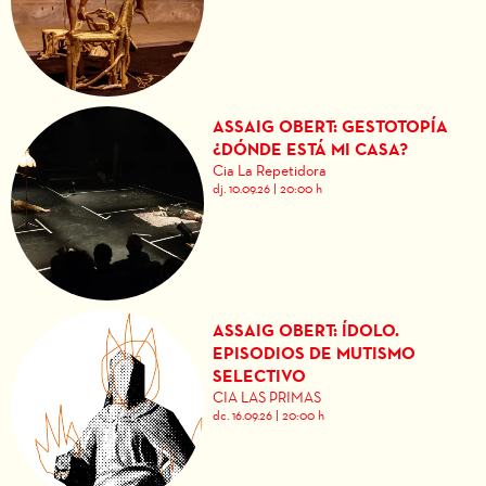
ASSAIG OBERT: GESTOTOPÍA
¿DÓNDE ESTÁ MI CASA?
Cia La Repetidora
dj. 10.09.26
|
20:00 h
ASSAIG OBERT: ÍDOLO.
EPISODIOS DE MUTISMO
SELECTIVO
CIA LAS PRIMAS
dc. 16.09.26
|
20:00 h