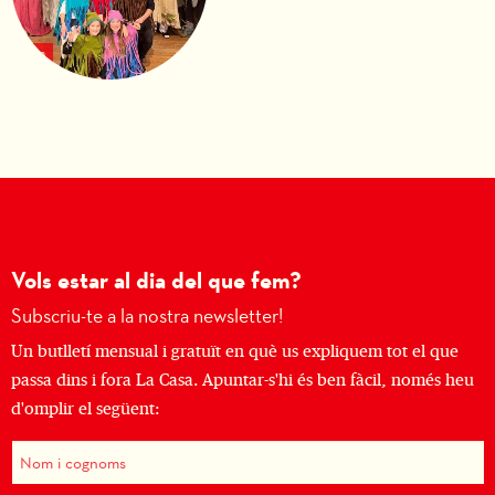
Vols estar al dia del que fem?
Subscriu-te a la nostra newsletter!
Un butlletí mensual i gratuït en què us expliquem tot el que
passa dins i fora La Casa. Apuntar-s'hi és ben fàcil, només heu
d'omplir el següent: