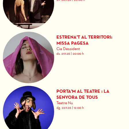
ESTRENA'T AL TERRITORI:
MISSA PAGESA
Cia Dessident
ds. 21.11.26
|
20:00 h
PORTA'M AL TEATRE : LA
SENYORA DE TOUS
Teatre Nu
dg. 22.11.26
|
12:00 h