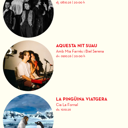
dj. 08.10.26
|
20:00 h
AQUESTA NIT SUAU
Amb Mia Farrés i Biel Serena
dv. 09.10.26
|
20:00 h
LA PINGÜINA VIATGERA
Cia La Fornal
ds. 10.10.26