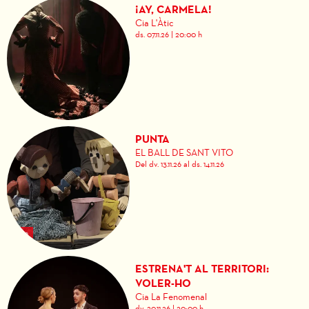
¡AY, CARMELA!
Cia L'Àtic
ds. 07.11.26
|
20:00 h
PUNTA
EL BALL DE SANT VITO
Del dv. 13.11.26
al ds. 14.11.26
ESTRENA'T AL TERRITORI:
VOLER-HO
Cia La Fenomenal
dv. 20.11.26
|
20:00 h