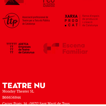
Monday Theater SL
B66656844
Carrer Prats, 14 - 08712 Sant Martí de Tous