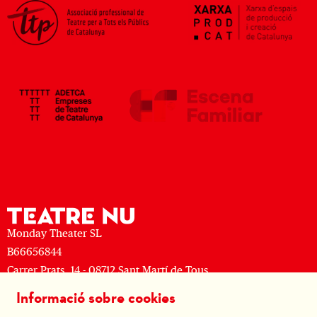
Monday Theater SL
B66656844
Carrer Prats, 14 - 08712 Sant Martí de Tous
M: (+34) 677 519 625 · T: (+34) 93 805 08 63
Informació sobre cookies
Sitemap
|
Avís Legal
|
Ús de Cookies
|
Contactar
|