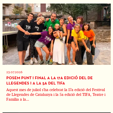
23.07.2026
POSEM PUNT I FINAL A LA 17A EDICIÓ DEL DE
LLEGENDES I A LA 5A DEL TIFA
Aquest mes de juliol s'ha celebrat la 17a edició del Festival
de Llegendes de Catalunya i la 5a edició del TIFA, Teatre i
Família a la...