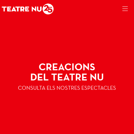
Diapositiva 1
Aquest és un carrusel automàtic. Usa les fletxes del teclat o el bot
Diapositiva 1
CREACIONS
DEL TEATRE NU
CONSULTA ELS NOSTRES ESPECTACLES