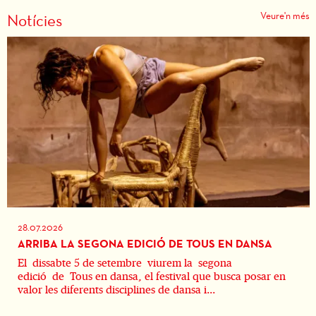
iapositiva 1 de 3
Veure'n més
Notícies
28.07.2026
ARRIBA LA SEGONA EDICIÓ DE TOUS EN DANSA
El dissabte 5 de setembre viurem la segona
edició de Tous en dansa, el festival que busca posar en
valor les diferents disciplines de dansa i...