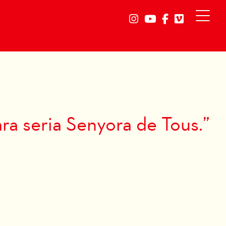
Link a instagram
Link a youtube
Link a faceb
Link a vi
ra seria Senyora de Tous.”