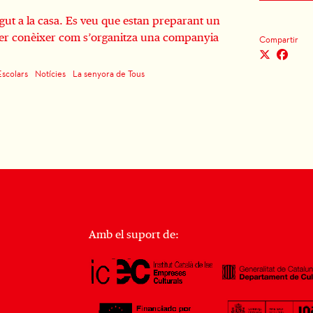
ut a la casa. Es veu que estan preparant un
ler conèixer com s’organitza una companyia
Compartir
Escolars
Notícies
La senyora de Tous
Amb el suport de: