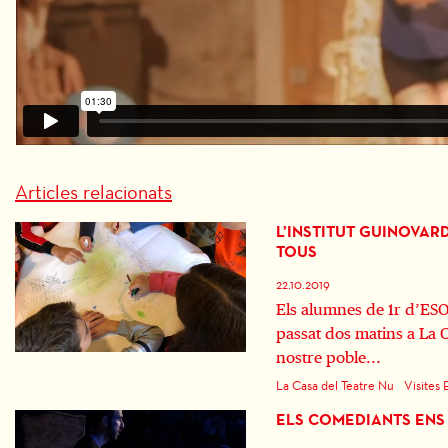
Articles relacionats
L’INSTITUT GUINOVAR
TOUS
22.10.2019
Els alumnes de 1r d’ESO
passat dos matins a La 
nostre poble...
La Casa del Teatre Nu
Visites 
ELS COMEDIANTS ENS 