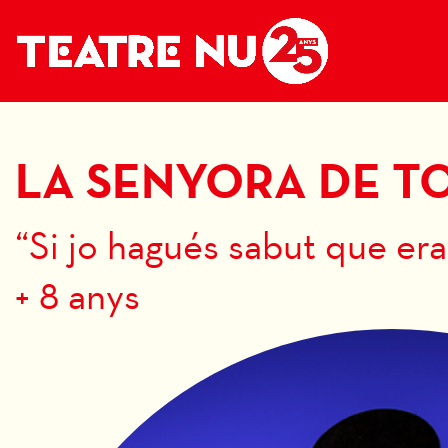
LA SENYORA DE T
“Si jo hagués sabut que era
+ 8 anys