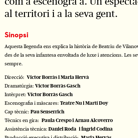
com a escenogra a. Un espectac
al territori i a la seva gent.
Sinopsi
Aquesta llegenda ens explica la història de Beatriu de Vilano
des de la seva infantesa envoltada de luxe i atencions. Les s
sempre.
Direcció:
Víctor Borràs i Maria Hervà
Dramatúrgia:
Víctor Borràs Gasch
Intèrpret:
Víctor Borràs Gasch
Escenografia i màscares:
Teatre Nu i Martí Doy
Cap tècnic:
Pau Senserrich
Tècnics en gira:
Paula Crespo i Arnau Alcoverro
Assistència tècnica:
Daniel Roda i Íngrid Codina
Producció executiva i distribució:
Maria Hervàs