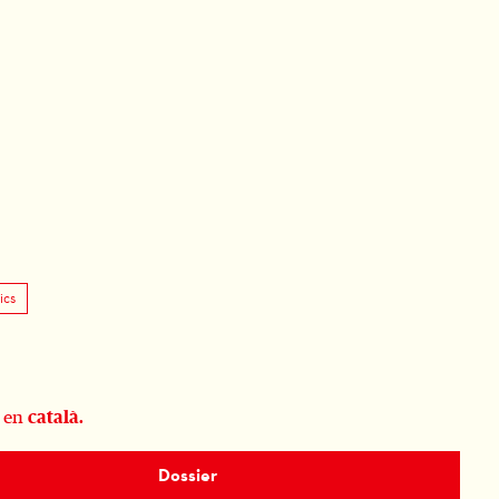
ics
e en
català.
Dossier