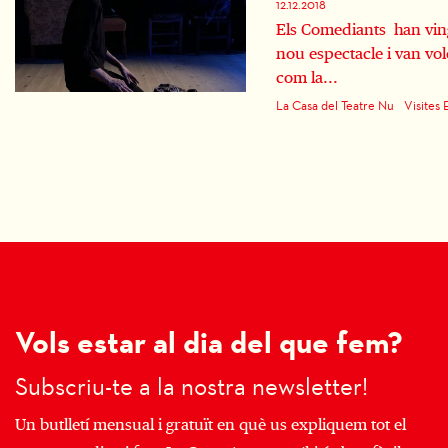
12.12.2018
Els Comediants han ving
nou espectacle i van vo
com la...
La Casa del Teatre Nu
Visites 
Vols estar al dia del que fem?
Subscriu-te a la nostra newsletter!
Un butlletí mensual i gratuït en què us expliquem tot el