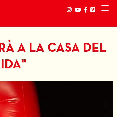
Link a instagram
Link a youtube
Link a faceb
Link a vi
RÀ A LA CASA DEL
IDA"