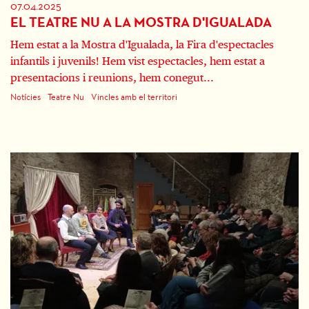
07.04.2025
EL TEATRE NU A LA MOSTRA D'IGUALADA
Hem estat a la Mostra d'Igualada, la Fira d'espectacles
infantils i juvenils! Hem vist espectacles, hem estat a
presentacions i reunions, hem conegut...
Notícies
Teatre Nu
Vincles amb el territori