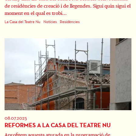
de residències de creació i de llegendes. Sigui quin sigui el
moment en el qual es trobi...
La Casa del Teatre Nu
Notícies
Residències
08.07.2025
REFORMES A LA CASA DEL TEATRE NU
Aprofitem aquesta aturada en la programació de