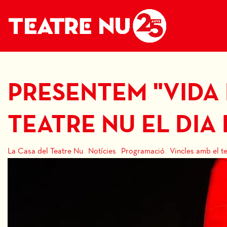
PRESENTEM "VIDA 
TEATRE NU EL DIA
La Casa del Teatre Nu
Notícies
Programació
Vincles amb el te