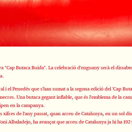
a "Cap Butaca Buida". La celebració d'enguany serà el dissabte
rra.
tral i el Penedès que s'han sumat a la segona edició del 'Cap Bu
imecres. Una butaca gegant inflable, que és l'emblema de la cam
icipen en la campanya.
s xifres de l'any passat, quan arreu de Catalunya, en un sol di
i Albaladejo, ha avançat que arreu de Catalunya ja hi ha 192 te