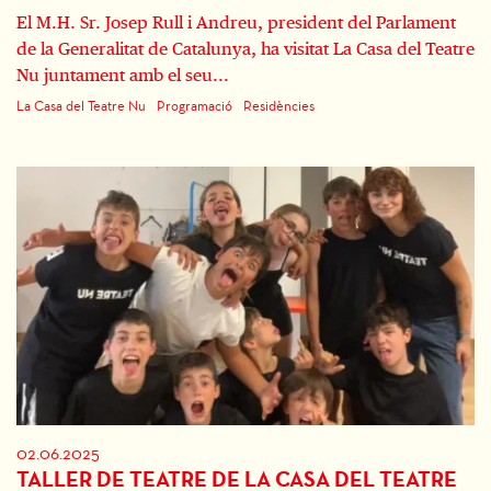
El M.H. Sr. Josep Rull i Andreu, president del Parlament
de la Generalitat de Catalunya, ha visitat La Casa del Teatre
Nu juntament amb el seu...
La Casa del Teatre Nu
Programació
Residències
02.06.2025
TALLER DE TEATRE DE LA CASA DEL TEATRE