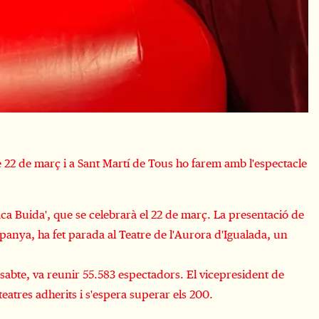
 22 de març i a Sant Martí de Tous ho farem amb l'espectacle
taca Buida', que se celebrarà el 22 de març. La presentació de
panya, ha fet parada al Teatre de l'Aurora d'Igualada, un
ssabte, va reunir 55.583 espectadors. El vicepresident de
atres adherits i s'espera superar els 200.