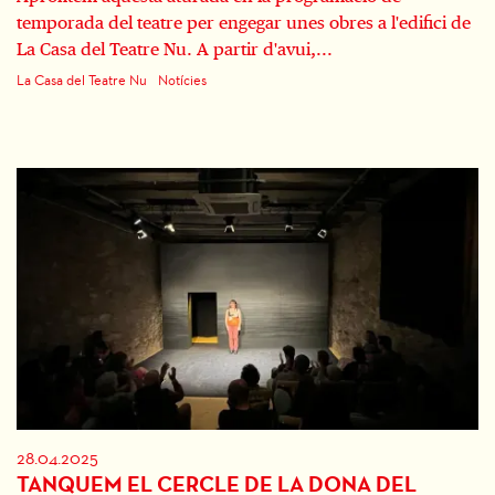
temporada del teatre per engegar unes obres a l'edifici de
La Casa del Teatre Nu. A partir d'avui,...
La Casa del Teatre Nu
Notícies
28.04.2025
TANQUEM EL CERCLE DE LA DONA DEL