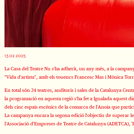
Diapositiva 1 de 2
13.02.2025
La Casa del Teatre Nu s'ha adherit, un any més, a la campany
"Vida d'artista", amb els touencs Francesc Mas i Mònica To
En total són 24 teatres, auditoris i sales de la Catalunya Cen
la programació en aquesta regió s'ha fet a Igualada aquest d
dels cinc espais escènics de la comarca de l'Anoia que part
La campanya encara la segona edició l'objectiu de superar le
l'Associació d'Empreses de Teatre de Catalunya (ADETCA), Ton