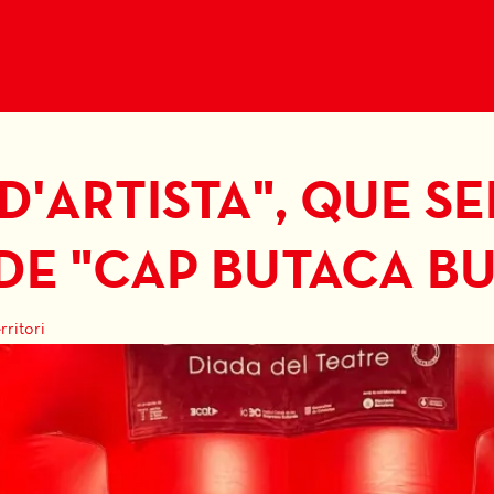
D'ARTISTA", QUE SE
 DE "CAP BUTACA BU
rritori