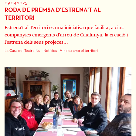
09.04.2025
RODA DE PREMSA D'ESTRENA'T AL
TERRITORI
Estrena't al Territori és una iniciativa que facilita, a cinc
companyies emergents d'arreu de Catalunya, la creació i
l'estrena dels seus projeces...
La Casa del Teatre Nu
Notícies
Vincles amb el territori