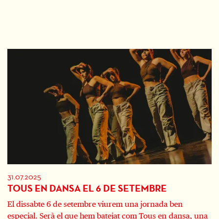
31.07.2025
TOUS EN DANSA EL 6 DE SETEMBRE
El dissabte 6 de setembre viurem una jornada ben
especial. Serà el que hem batejat com Tous en dansa, una