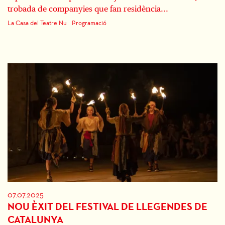
trobada de companyies que fan residència...
La Casa del Teatre Nu
Programació
07.07.2025
NOU ÈXIT DEL FESTIVAL DE LLEGENDES DE
CATALUNYA