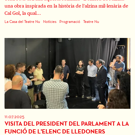
una obra inspirada en la història de l’alzina mil·lenària de
Cal Gol, la qual...
La Casa del Teatre Nu
Notícies
Programació
Teatre Nu
11.07.2025
VISITA DEL PRESIDENT DEL PARLAMENT A LA
FUNCIÓ DE L'ELENC DE LLEDONERS