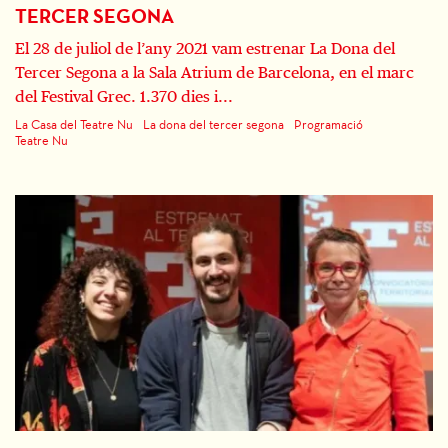
TERCER SEGONA
El 28 de juliol de l’any 2021 vam estrenar La Dona del
Tercer Segona a la Sala Atrium de Barcelona, en el marc
del Festival Grec. 1.370 dies i...
La Casa del Teatre Nu
La dona del tercer segona
Programació
Teatre Nu