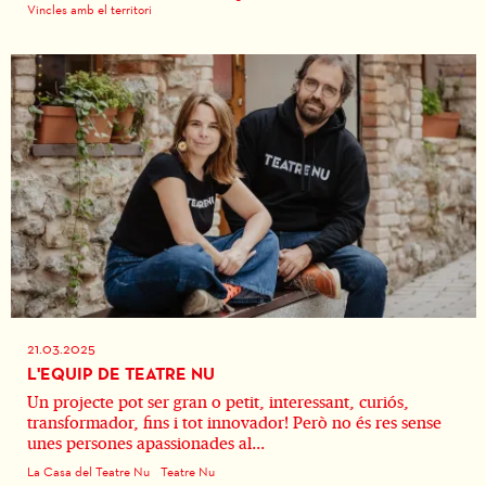
Vincles amb el territori
21.03.2025
L'EQUIP DE TEATRE NU
Un projecte pot ser gran o petit, interessant, curiós,
transformador, fins i tot innovador! Però no és res sense
unes persones apassionades al...
La Casa del Teatre Nu
Teatre Nu