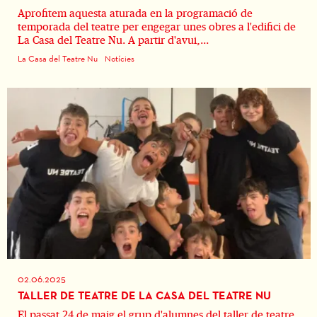
Aprofitem aquesta aturada en la programació de
temporada del teatre per engegar unes obres a l'edifici de
La Casa del Teatre Nu. A partir d'avui,...
La Casa del Teatre Nu
Notícies
02.06.2025
TALLER DE TEATRE DE LA CASA DEL TEATRE NU
El passat 24 de maig el grup d'alumnes del taller de teatre