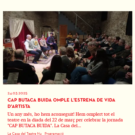
24.03.2025
CAP BUTACA BUIDA OMPLE L'ESTRENA DE VIDA
D'ARTISTA
Un any més, ho hem aconseguit! Hem omplert tot el
teatre en la diada del 22 de març per celebrar la jornada
"CAP BUTACA BUIDA". La Casa del...
La Casa del Teatre Nu
Programació