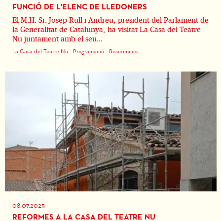
FUNCIÓ DE L'ELENC DE LLEDONERS
El M.H. Sr. Josep Rull i Andreu, president del Parlament de
la Generalitat de Catalunya, ha visitat La Casa del Teatre
Nu juntament amb el seu...
La Casa del Teatre Nu
Programació
Residències
08.07.2025
REFORMES A LA CASA DEL TEATRE NU