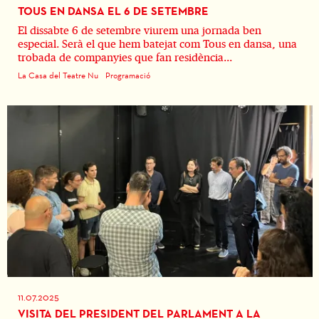
TOUS EN DANSA EL 6 DE SETEMBRE
El dissabte 6 de setembre viurem una jornada ben
especial. Serà el que hem batejat com Tous en dansa, una
trobada de companyies que fan residència...
La Casa del Teatre Nu
Programació
11.07.2025
VISITA DEL PRESIDENT DEL PARLAMENT A LA