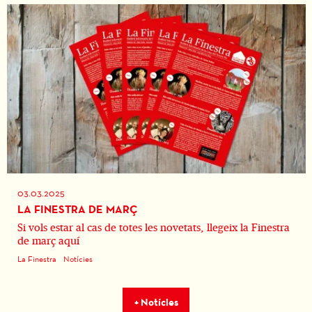
03.03.2025
LA FINESTRA DE MARÇ
Si vols estar al cas de totes les novetats, llegeix la Finestra
de març aquí
La Finestra
Notícies
+ Notícies