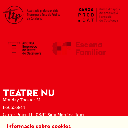
Monday Theater SL
B66656844
Carrer Prats, 14 - 08712 Sant Martí de Tous
M: (+34) 677 519 625 · T: (+34) 93 805 08 63
Informació sobre cookies