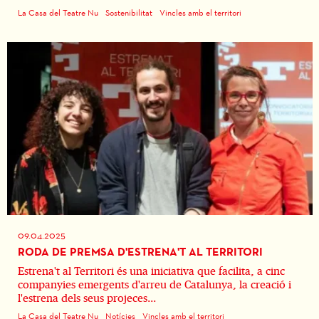
La Casa del Teatre Nu
Sostenibilitat
Vincles amb el territori
09.04.2025
RODA DE PREMSA D'ESTRENA'T AL TERRITORI
Estrena't al Territori és una iniciativa que facilita, a cinc
companyies emergents d'arreu de Catalunya, la creació i
l'estrena dels seus projeces...
La Casa del Teatre Nu
Notícies
Vincles amb el territori