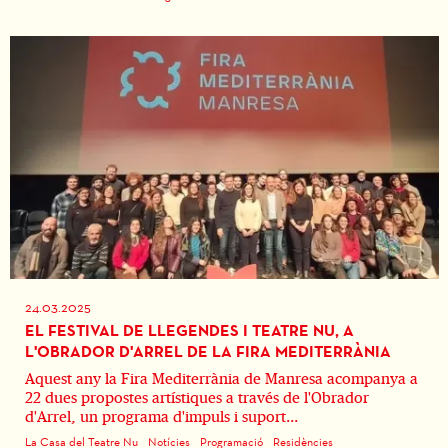
24.03.2025
EL FESTIVAL DE LLEGENDES I TEATRE NU, A
L'OBRADOR D'ARREL DE LA FIRA MEDITERRÀNIA
Aquest any la Fira Mediterrània de Manresa acompanya a
22 dues propostes artístiques a través de l'Obrador
d'Arrel, un programa d'impuls i suport...
La Casa del Teatre Nu
Notícies
Programació
Residències