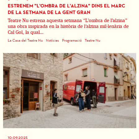
ESTRENEM "L'OMBRA DE L'ALZINA" DINS EL MARC
DE LA SETMANA DE LA GENT GRAN
Teatre Nu estrena aquesta setmana “L’ombra de l’alzina”
una obra inspirada en la història de l’alzina mil·lenària de
Cal Gol, la qual...
La Casa del Teatre Nu
Notícies
Programació
Teatre Nu
10.09.2025