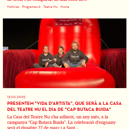
Notícies
Programació
Teatre Nu
Numa
13.02.2025
PRESENTEM "VIDA D'ARTISTA", QUE SERÀ A LA CASA
DEL TEATRE NU EL DIA DE "CAP BUTACA BUIDA"
La Casa del Teatre Nu s'ha adherit, un any més, a la
campanya "Cap Butaca Buida". La celebració d'enguany
serà el dissabte 22 de març i a Sant...