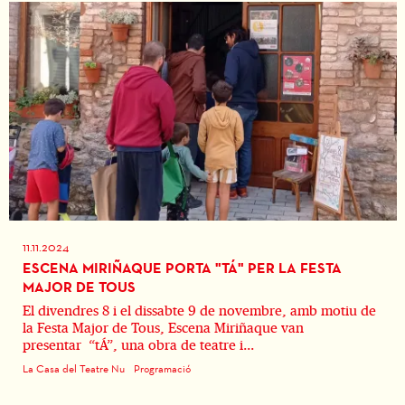
11.11.2024
ESCENA MIRIÑAQUE PORTA "TÁ" PER LA FESTA
MAJOR DE TOUS
El divendres 8 i el dissabte 9 de novembre, amb motiu de
la Festa Major de Tous, Escena Miriñaque van
presentar “tÁ”, una obra de teatre i...
La Casa del Teatre Nu
Programació