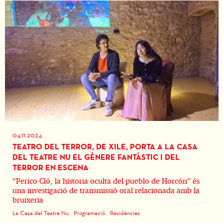
04.11.2024
TEATRO DEL TERROR, DE XILE, PORTA A LA CASA
DEL TEATRE NU EL GÈNERE FANTÀSTIC I DEL
TERROR EN ESCENA
“Perico Cló, la historia oculta del pueblo de Horcón” és
una investigació de transmissió oral relacionada amb la
bruixeria
La Casa del Teatre Nu
Programació
Residències