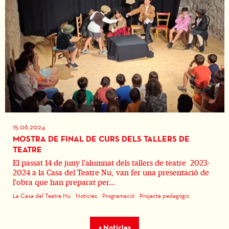
15.06.2024
MOSTRA DE FINAL DE CURS DELS TALLERS DE
TEATRE
El passat 14 de juny l'alumnat dels tallers de teatre 2023-
2024 a la Casa del Teatre Nu, van fer una presentació de
l'obra que han preparat per...
La Casa del Teatre Nu
Notícies
Programació
Projecte pedagògic
+ Notícies