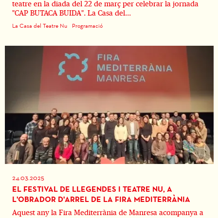
teatre en la diada del 22 de març per celebrar la jornada
"CAP BUTACA BUIDA". La Casa del...
La Casa del Teatre Nu
Programació
24.03.2025
EL FESTIVAL DE LLEGENDES I TEATRE NU, A
L'OBRADOR D'ARREL DE LA FIRA MEDITERRÀNIA
Aquest any la Fira Mediterrània de Manresa acompanya a