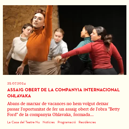
25.07.2024
ASSAIG OBERT DE LA COMPANYIA INTERNACIONAL
OHLAVAKA
Abans de marxar de vacances no hem volgut deixar
passar l'oportunitat de fer un assaig obert de l'obra "Betty
Ford" de la companyia Ohlavaka, formada...
La Casa del Teatre Nu
Notícies
Programació
Residències