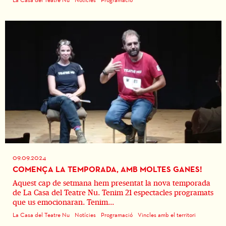
09.09.2024
COMENÇA LA TEMPORADA, AMB MOLTES GANES!
Aquest cap de setmana hem presentat la nova temporada
de La Casa del Teatre Nu. Tenim 21 espectacles programats
que us emocionaran. Tenim...
La Casa del Teatre Nu
Notícies
Programació
Vincles amb el territori