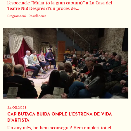
l’espectacle “Mular (o la gran captura)” a La Casa del
Teatre Nu! Després d’un procés de...
Programació
Residències
24.03.2025
CAP BUTACA BUIDA OMPLE L'ESTRENA DE VIDA
D'ARTISTA
Un any més, ho hem aconseguit! Hem omplert tot el