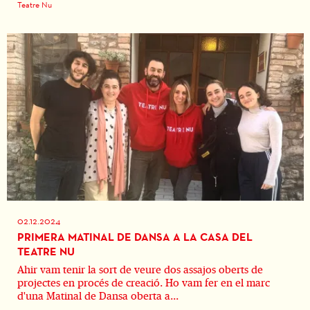
Teatre Nu
02.12.2024
PRIMERA MATINAL DE DANSA A LA CASA DEL
TEATRE NU
Ahir vam tenir la sort de veure dos assajos oberts de
projectes en procés de creació. Ho vam fer en el marc
d'una Matinal de Dansa oberta a...