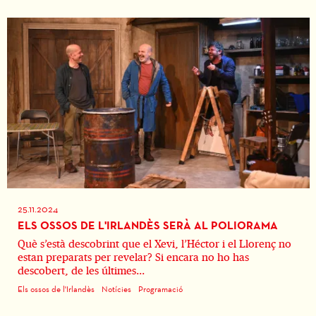
25.11.2024
ELS OSSOS DE L'IRLANDÈS SERÀ AL POLIORAMA
Què s’està descobrint que el Xevi, l’Héctor i el Llorenç no
estan preparats per revelar? Si encara no ho has
descobert, de les últimes...
Els ossos de l'Irlandès
Notícies
Programació