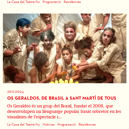
La Casa del Teatre Nu
Programació
Residències
26.11.2024
OS GERALDOS, DE BRASIL A SANT MARTÍ DE TOUS
Os Geraldos és un grup del Brasil, fundat el 2008, que
desenvolupen un llenguatge popular basat sobretot en les
visualitats de l’espectacle i...
La Casa del Teatre Nu
Notícies
Programació
Residències