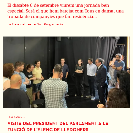
El dissabte 6 de setembre viurem una jornada ben
especial. Serà el que hem batejat com Tous en dansa, una
trobada de companyies que fan residència...
La Casa del Teatre Nu
Programació
11.07.2025
VISITA DEL PRESIDENT DEL PARLAMENT A LA
FUNCIÓ DE L'ELENC DE LLEDONERS