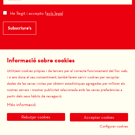
He llegit i accepto l'
avís legal
Subscriure's
Informació sobre cookies
Amb el suport de:
Utilitzem cookies pròpies i de tercers per al correcte funcionament del lloc web,
i si ens dona el seu consentiment, també farem servir cookies per recopilar
dades de les seves visites per obtenir estadístiques agregades per millorar els
nostres serveis i mostrar publicitat relacionada amb les seves preferències a
partir dels seus hàbits de navegació.
Projecte associat a:
Més informació
Rebutjar cookies
Acceptar cookies
Configurar cookies