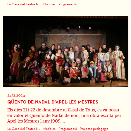
La Casa del Teatre Nu
Notícies
Programació
24.12.2024
QÜENTO DE NADAL D'APEL·LES MESTRES
Els dies 21 i 22 de desembre al Casal de Tous, es va posar
en valor el Qüento de Nadal de nou, una obra escrita per
Apel·les Mestres l'any 1909....
La Casa del Teatre Nu
Notícies
Programació
Projecte pedagògic