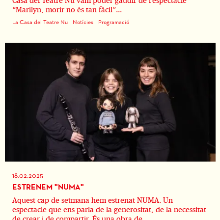
Casa del Teatre Nu vam poder gaudir de l’espectacle
“Marilyn, morir no és tan fàcil”...
La Casa del Teatre Nu
Notícies
Programació
18.02.2025
ESTRENEM "NUMA"
Aquest cap de setmana hem estrenat NUMA. Un
espectacle que ens parla de la generositat, de la necessitat
de crear i de compartir. És una obra de...