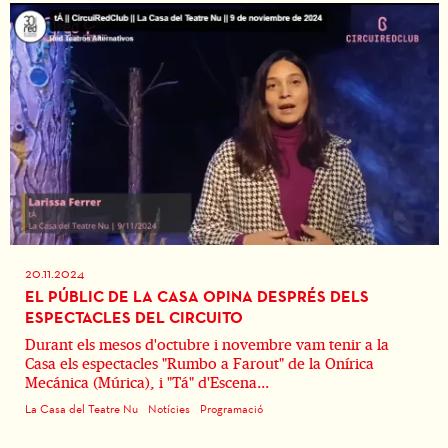
20.11.2024
EL PÚBLIC DE LA CASA OPINA DESPRÉS DELS
ESPECTACLES DEL CIRCUITO
Durant els mesos d'octubre i novembre vam tenir a la
Casa els espectacles "Rumbo a Farout" de la Onírica
Mecánica (Múrica), i "Tá" d'Escena...
La Casa del Teatre Nu
Notícies
Programació