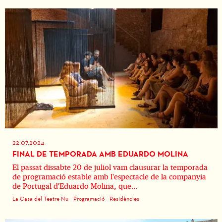
22.07.2024
FINAL DE TEMPORADA AMB EDUARDO MOLINA
El passat dissabte 20 de juliol vam clausurar la temporada
de programació estable amb l'espectacle de la companyia
de Portugal d'Eduardo Molina, que...
La Casa del Teatre Nu
Programació
Residències