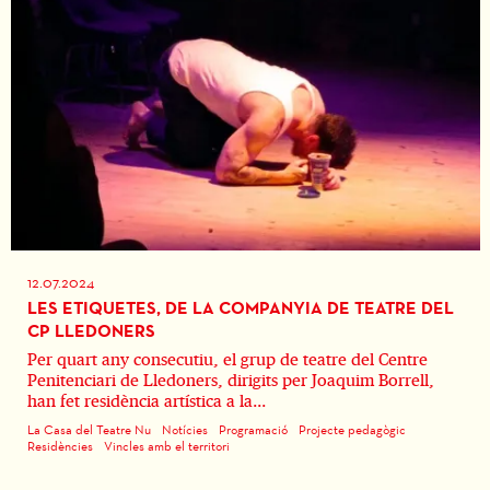
12.07.2024
LES ETIQUETES, DE LA COMPANYIA DE TEATRE DEL
CP LLEDONERS
Per quart any consecutiu, el grup de teatre del Centre
Penitenciari de Lledoners, dirigits per Joaquim Borrell,
han fet residència artística a la...
La Casa del Teatre Nu
Notícies
Programació
Projecte pedagògic
Residències
Vincles amb el territori