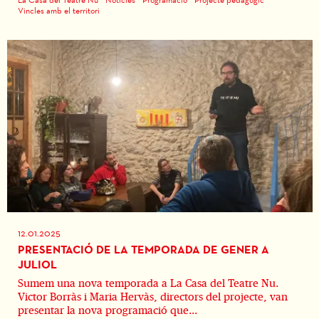
Vincles amb el territori
12.01.2025
PRESENTACIÓ DE LA TEMPORADA DE GENER A
JULIOL
Sumem una nova temporada a La Casa del Teatre Nu.
Victor Borràs i Maria Hervàs, directors del projecte, van
presentar la nova programació que...