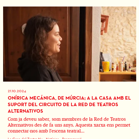
21.10.2024
ONÍRICA MECÁNICA, DE MÚRCIA; A LA CASA AMB EL
SUPORT DEL CIRCUITO DE LA RED DE TEATROS
ALTERNATIVOS
Com ja deveu saber, som membres de la Red de Teatros
Alternativos des de fa uns anys. Aquesta xarxa ens permet
connectar-nos amb l'escena teatral...
La Casa del Teatre Nu
Notícies
Programació