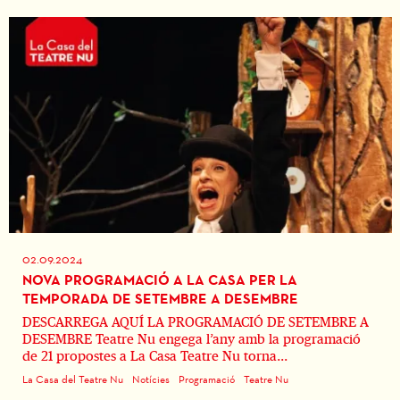
02.09.2024
NOVA PROGRAMACIÓ A LA CASA PER LA
TEMPORADA DE SETEMBRE A DESEMBRE
DESCARREGA AQUÍ LA PROGRAMACIÓ DE SETEMBRE A
DESEMBRE Teatre Nu engega l’any amb la programació
de 21 propostes a La Casa Teatre Nu torna...
La Casa del Teatre Nu
Notícies
Programació
Teatre Nu