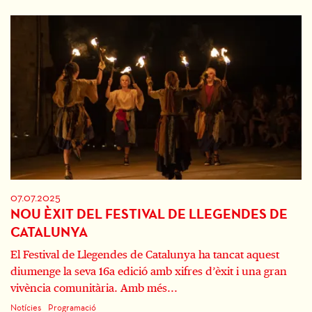
07.07.2025
NOU ÈXIT DEL FESTIVAL DE LLEGENDES DE
CATALUNYA
El Festival de Llegendes de Catalunya ha tancat aquest
diumenge la seva 16a edició amb xifres d’èxit i una gran
vivència comunitària. Amb més...
Notícies
Programació