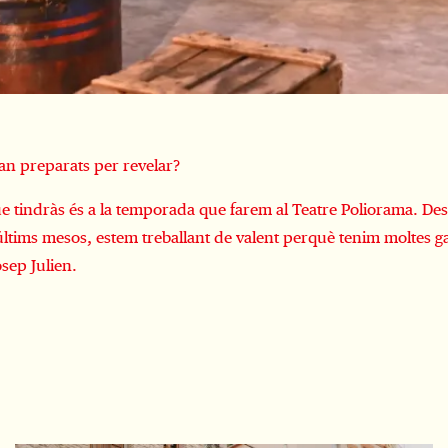
tan preparats per revelar?
ue tindràs és a la temporada que farem al Teatre Poliorama. De
últims mesos, estem treballant de valent perquè tenim moltes g
osep Julien.