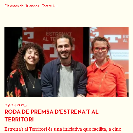
Els ossos de l'Irlandès
Teatre Nu
09.04.2025
RODA DE PREMSA D'ESTRENA'T AL
TERRITORI
Estrena't al Territori és una iniciativa que facilita, a cinc