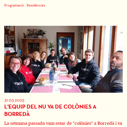
Programació
Residències
31.03.2025
L'EQUIP DEL NU VA DE COLÒNIES A
BORREDÀ
La setmana passada vam estar de "colònies" a Borredà i va