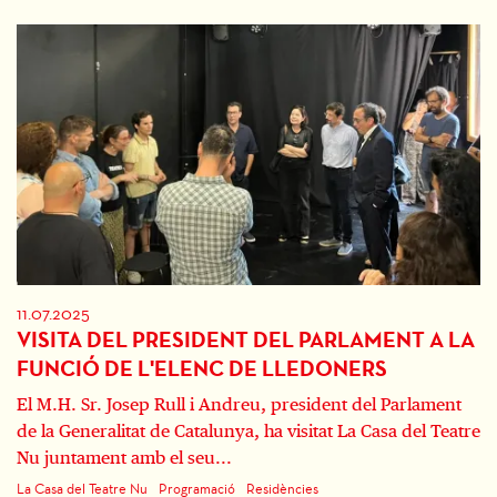
11.07.2025
VISITA DEL PRESIDENT DEL PARLAMENT A LA
FUNCIÓ DE L'ELENC DE LLEDONERS
El M.H. Sr. Josep Rull i Andreu, president del Parlament
de la Generalitat de Catalunya, ha visitat La Casa del Teatre
Nu juntament amb el seu...
La Casa del Teatre Nu
Programació
Residències