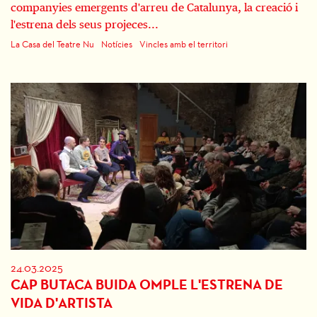
companyies emergents d'arreu de Catalunya, la creació i
l'estrena dels seus projeces...
La Casa del Teatre Nu
Notícies
Vincles amb el territori
24.03.2025
CAP BUTACA BUIDA OMPLE L'ESTRENA DE
VIDA D'ARTISTA