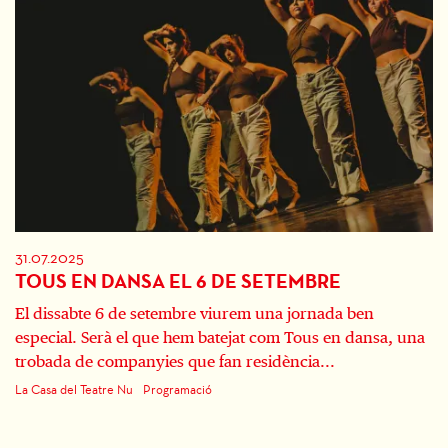
31.07.2025
TOUS EN DANSA EL 6 DE SETEMBRE
El dissabte 6 de setembre viurem una jornada ben
especial. Serà el que hem batejat com Tous en dansa, una
trobada de companyies que fan residència...
La Casa del Teatre Nu
Programació