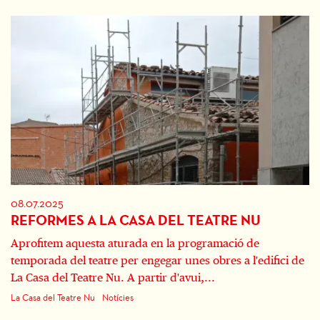
08.07.2025
REFORMES A LA CASA DEL TEATRE NU
Aprofitem aquesta aturada en la programació de
temporada del teatre per engegar unes obres a l'edifici de
La Casa del Teatre Nu. A partir d'avui,...
La Casa del Teatre Nu
Notícies