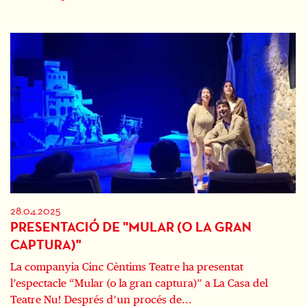
28.04.2025
PRESENTACIÓ DE "MULAR (O LA GRAN
CAPTURA)"
La companyia Cinc Cèntims Teatre ha presentat
l’espectacle “Mular (o la gran captura)” a La Casa del
Teatre Nu! Després d’un procés de...