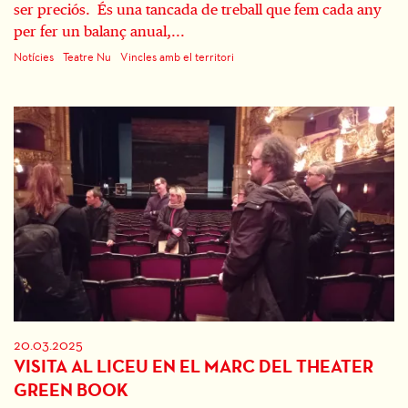
ser preciós. És una tancada de treball que fem cada any
per fer un balanç anual,...
Notícies
Teatre Nu
Vincles amb el territori
20.03.2025
VISITA AL LICEU EN EL MARC DEL THEATER
GREEN BOOK