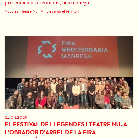
presentacions i reunions, hem conegut...
Notícies
Teatre Nu
Vincles amb el territori
24.03.2025
EL FESTIVAL DE LLEGENDES I TEATRE NU, A
L'OBRADOR D'ARREL DE LA FIRA