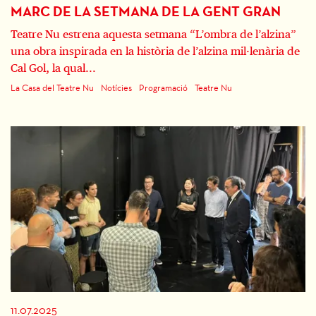
MARC DE LA SETMANA DE LA GENT GRAN
Teatre Nu estrena aquesta setmana “L’ombra de l’alzina”
una obra inspirada en la història de l’alzina mil·lenària de
Cal Gol, la qual...
La Casa del Teatre Nu
Notícies
Programació
Teatre Nu
11.07.2025