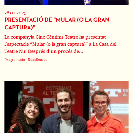
28.04.2025
PRESENTACIÓ DE "MULAR (O LA GRAN
CAPTURA)"
La companyia Cinc Cèntims Teatre ha presentat
l’espectacle “Mular (o la gran captura)” a La Casa del
Teatre Nu! Després d’un procés de...
Programació
Residències