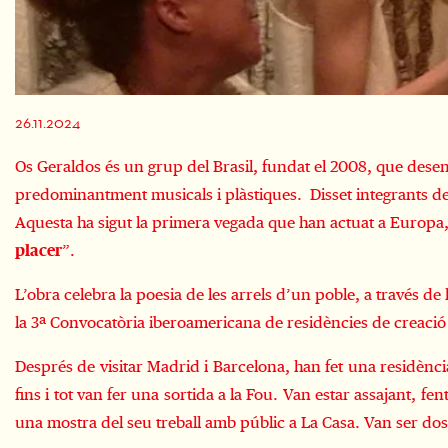
Diapositiva 1 de 6
26.11.2024
Os Geraldos és un grup del Brasil, fundat el 2008, que desenv
predominantment musicals i plàstiques. Disset integrants de l
Aquesta ha sigut la primera vegada que han actuat a Europa, 
placer
”.
L’obra celebra la poesia de les arrels d’un poble, a través de 
la 3ª Convocatòria iberoamericana de residències de creació
Després de visitar Madrid i Barcelona, han fet una residència 
fins i tot van fer una sortida a la Fou. Van estar assajant, f
una mostra del seu treball amb públic a La Casa. Van ser dos