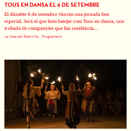
TOUS EN DANSA EL 6 DE SETEMBRE
El dissabte 6 de setembre viurem una jornada ben
especial. Serà el que hem batejat com Tous en dansa, una
trobada de companyies que fan residència...
La Casa del Teatre Nu
Programació