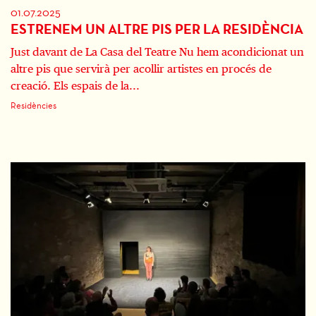
01.07.2025
ESTRENEM UN ALTRE PIS PER LA RESIDÈNCIA
Just davant de La Casa del Teatre Nu hem acondicionat un
altre pis que servirà per acollir artistes en procés de
creació. Els espais de la...
Residències