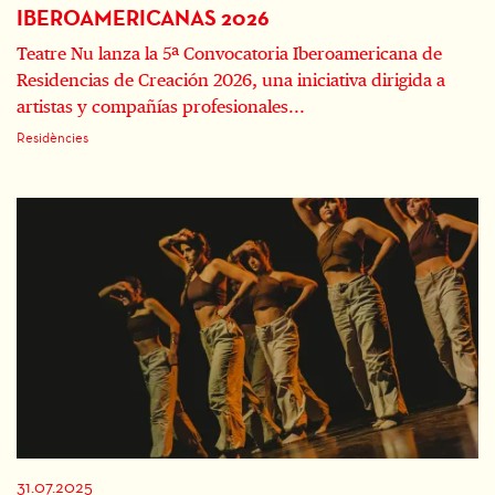
IBEROAMERICANAS 2026
Teatre Nu lanza la 5ª Convocatoria Iberoamericana de
Residencias de Creación 2026, una iniciativa dirigida a
artistas y compañías profesionales...
Residències
31.07.2025