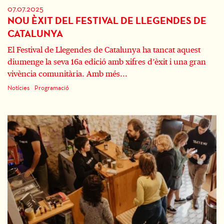
07.07.2025
NOU ÈXIT DEL FESTIVAL DE LLEGENDES DE
CATALUNYA
El Festival de Llegendes de Catalunya ha tancat aquest
diumenge la seva 16a edició amb xifres d’èxit i una gran
vivència comunitària. Amb més...
Notícies
Programació