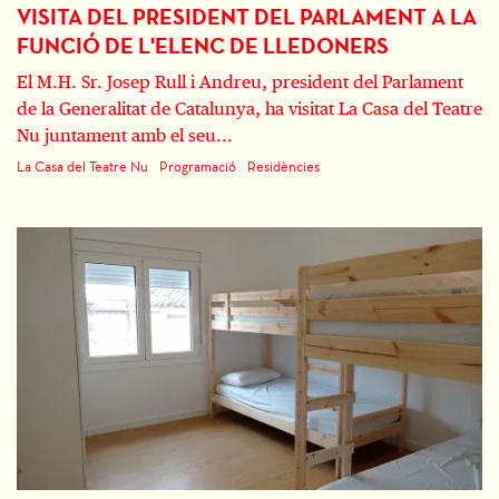
VISITA DEL PRESIDENT DEL PARLAMENT A LA
FUNCIÓ DE L'ELENC DE LLEDONERS
El M.H. Sr. Josep Rull i Andreu, president del Parlament
de la Generalitat de Catalunya, ha visitat La Casa del Teatre
Nu juntament amb el seu...
La Casa del Teatre Nu
Programació
Residències