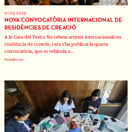
01.05.2025
NOVA CONVOCATÒRIA INTERNACIONAL DE
RESIDÈNCIES DE CREACIÓ
A la Casa del Teatre Nu rebem artistes internacionals en
residència de creació, i ara s'ha publicat la quarta
convocatòria, que es vehicula a...
Residències