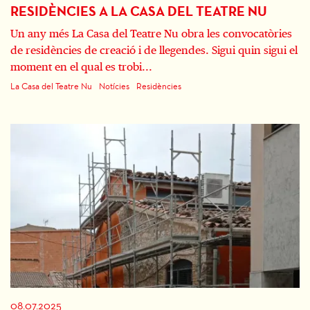
RESIDÈNCIES A LA CASA DEL TEATRE NU
Un any més La Casa del Teatre Nu obra les convocatòries
de residències de creació i de llegendes. Sigui quin sigui el
moment en el qual es trobi...
La Casa del Teatre Nu
Notícies
Residències
08.07.2025