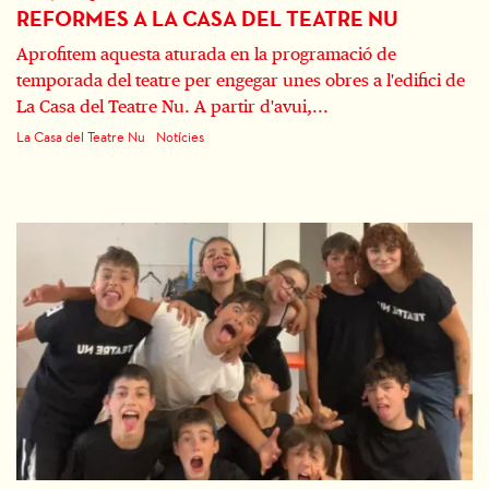
REFORMES A LA CASA DEL TEATRE NU
Aprofitem aquesta aturada en la programació de
temporada del teatre per engegar unes obres a l'edifici de
La Casa del Teatre Nu. A partir d'avui,...
La Casa del Teatre Nu
Notícies