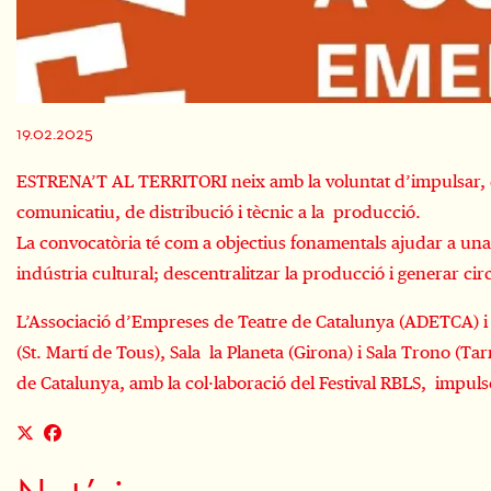
Diapositiva 1 de 1
19.02.2025
ESTRENA’T AL TERRITORI neix amb la voluntat d’impulsar, des
comunicatiu, de distribució i tècnic a la producció.
La convocatòria té com a objectius fonamentals ajudar a una 
indústria cultural; descentralitzar la producció i generar circ
L’Associació d’Empreses de Teatre de Catalunya (ADETCA) i le
(St. Martí de Tous), Sala la Planeta (Girona) i Sala Trono (T
de Catalunya, amb la col·laboració del Festival RBLS, impuls