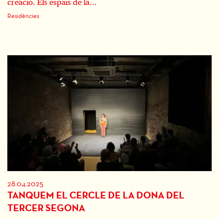
creació. Els espais de la...
Residències
28.04.2025
TANQUEM EL CERCLE DE LA DONA DEL
TERCER SEGONA