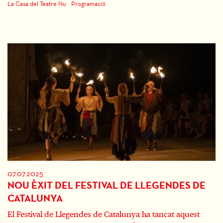
La Casa del Teatre Nu
Programació
07.07.2025
NOU ÈXIT DEL FESTIVAL DE LLEGENDES DE
CATALUNYA
El Festival de Llegendes de Catalunya ha tancat aquest