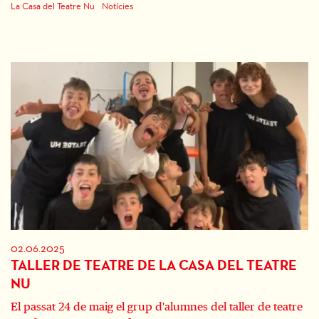
La Casa del Teatre Nu
Notícies
02.06.2025
TALLER DE TEATRE DE LA CASA DEL TEATRE
NU
El passat 24 de maig el grup d'alumnes del taller de teatre