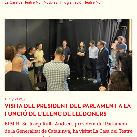
La Casa del Teatre Nu
Notícies
Programació
Teatre Nu
11.07.2025
VISITA DEL PRESIDENT DEL PARLAMENT A LA
FUNCIÓ DE L'ELENC DE LLEDONERS
El M.H. Sr. Josep Rull i Andreu, president del Parlament
de la Generalitat de Catalunya, ha visitat La Casa del Teatre