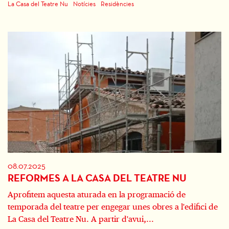
La Casa del Teatre Nu
Notícies
Residències
08.07.2025
REFORMES A LA CASA DEL TEATRE NU
Aprofitem aquesta aturada en la programació de
temporada del teatre per engegar unes obres a l'edifici de
La Casa del Teatre Nu. A partir d'avui,...