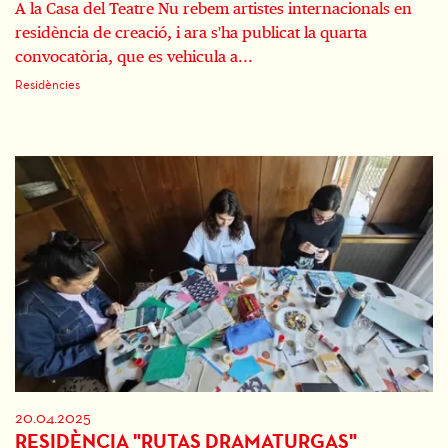
A la Casa del Teatre Nu rebem artistes internacionals en
residència de creació, i ara s'ha publicat la quarta
convocatòria, que es vehicula a...
Residències
20.04.2025
RESIDÈNCIA "RUTAS DRAMATURGAS"