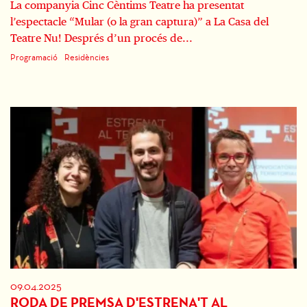
La companyia Cinc Cèntims Teatre ha presentat
l’espectacle “Mular (o la gran captura)” a La Casa del
Teatre Nu! Després d’un procés de...
Programació
Residències
09.04.2025
RODA DE PREMSA D'ESTRENA'T AL