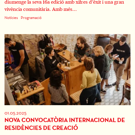
diumenge la seva 16a edició amb xifres d’èxit i una gran
vivència comunitària. Amb més...
Notícies
Programació
01.05.2025
NOVA CONVOCATÒRIA INTERNACIONAL DE
RESIDÈNCIES DE CREACIÓ