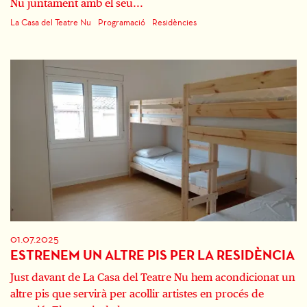
Nu juntament amb el seu...
La Casa del Teatre Nu
Programació
Residències
01.07.2025
ESTRENEM UN ALTRE PIS PER LA RESIDÈNCIA
Just davant de La Casa del Teatre Nu hem acondicionat un
altre pis que servirà per acollir artistes en procés de