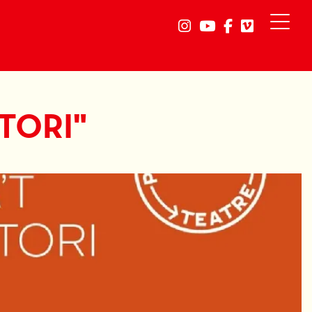
Link a instagram
Link a youtube
Link a faceb
Link a vi
TORI"