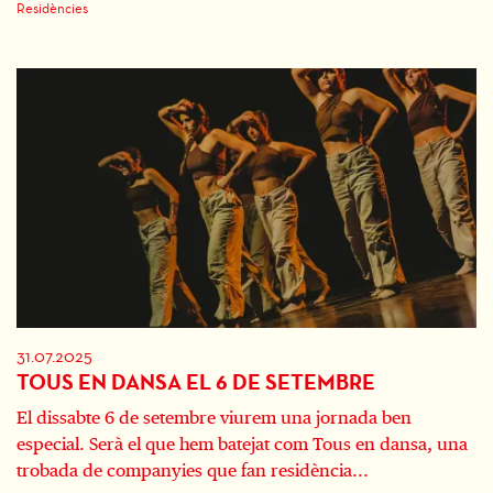
Residències
31.07.2025
TOUS EN DANSA EL 6 DE SETEMBRE
El dissabte 6 de setembre viurem una jornada ben
especial. Serà el que hem batejat com Tous en dansa, una
trobada de companyies que fan residència...