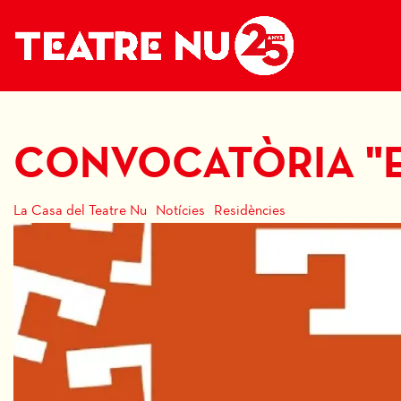
CONVOCATÒRIA "E
La Casa del Teatre Nu
Notícies
Residències