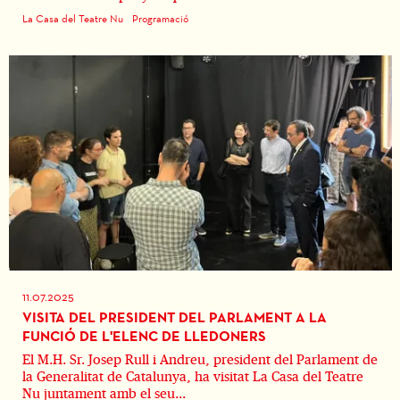
La Casa del Teatre Nu
Programació
11.07.2025
VISITA DEL PRESIDENT DEL PARLAMENT A LA
FUNCIÓ DE L'ELENC DE LLEDONERS
El M.H. Sr. Josep Rull i Andreu, president del Parlament de
la Generalitat de Catalunya, ha visitat La Casa del Teatre
Nu juntament amb el seu...