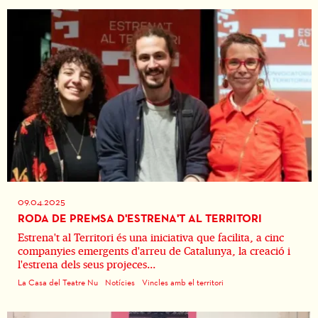
09.04.2025
RODA DE PREMSA D'ESTRENA'T AL TERRITORI
Estrena't al Territori és una iniciativa que facilita, a cinc
companyies emergents d'arreu de Catalunya, la creació i
l'estrena dels seus projeces...
La Casa del Teatre Nu
Notícies
Vincles amb el territori