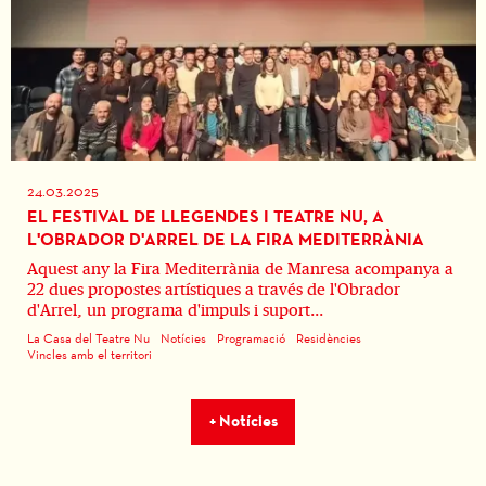
24.03.2025
EL FESTIVAL DE LLEGENDES I TEATRE NU, A
L'OBRADOR D'ARREL DE LA FIRA MEDITERRÀNIA
Aquest any la Fira Mediterrània de Manresa acompanya a
22 dues propostes artístiques a través de l'Obrador
d'Arrel, un programa d'impuls i suport...
La Casa del Teatre Nu
Notícies
Programació
Residències
Vincles amb el territori
+ Notícies