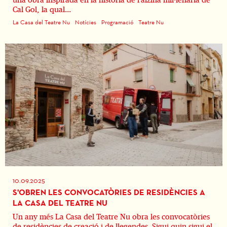
Cal Gol, la qual...
La Casa del Teatre Nu
Notícies
Programació
Teatre Nu
10.09.2025
S'OBREN LES CONVOCATÒRIES DE RESIDÈNCIES A
LA CASA DEL TEATRE NU
Un any més La Casa del Teatre Nu obra les convocatòries
de residències de creació i de llegendes. Sigui quin sigui el