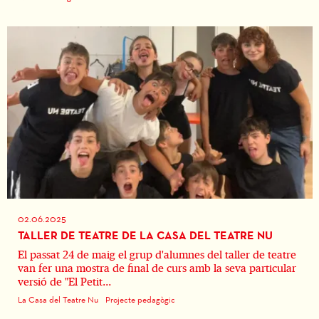
02.06.2025
TALLER DE TEATRE DE LA CASA DEL TEATRE NU
El passat 24 de maig el grup d'alumnes del taller de teatre
van fer una mostra de final de curs amb la seva particular
versió de "El Petit...
La Casa del Teatre Nu
Projecte pedagògic