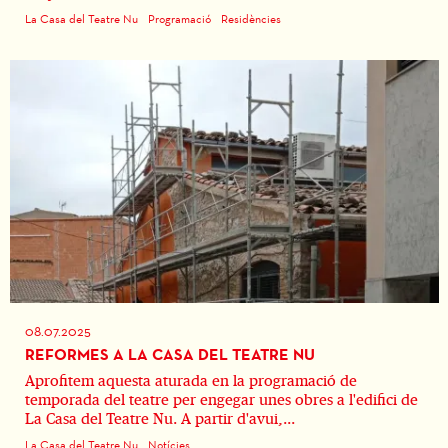
La Casa del Teatre Nu
Programació
Residències
08.07.2025
REFORMES A LA CASA DEL TEATRE NU
Aprofitem aquesta aturada en la programació de
temporada del teatre per engegar unes obres a l'edifici de
La Casa del Teatre Nu. A partir d'avui,...
La Casa del Teatre Nu
Notícies