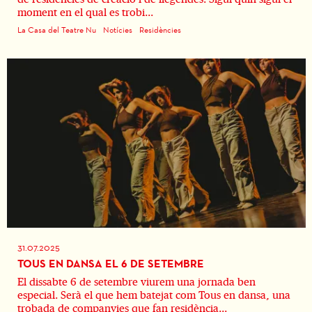
moment en el qual es trobi...
La Casa del Teatre Nu
Notícies
Residències
31.07.2025
TOUS EN DANSA EL 6 DE SETEMBRE
El dissabte 6 de setembre viurem una jornada ben
especial. Serà el que hem batejat com Tous en dansa, una
trobada de companyies que fan residència...