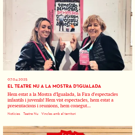
07.04.2025
EL TEATRE NU A LA MOSTRA D'IGUALADA
Hem estat a la Mostra d'Igualada, la Fira d'espectacles
infantils i juvenils! Hem vist espectacles, hem estat a
presentacions i reunions, hem conegut...
Notícies
Teatre Nu
Vincles amb el territori