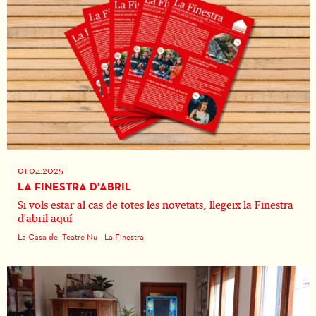
01.04.2025
LA FINESTRA D'ABRIL
Si vols estar al cas de totes les novetats, llegeix la Finestra
d'abril aquí
La Casa del Teatre Nu
La Finestra