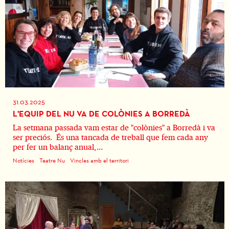
31.03.2025
L'EQUIP DEL NU VA DE COLÒNIES A BORREDÀ
La setmana passada vam estar de "colònies" a Borredà i va
ser preciós. És una tancada de treball que fem cada any
per fer un balanç anual,...
Notícies
Teatre Nu
Vincles amb el territori