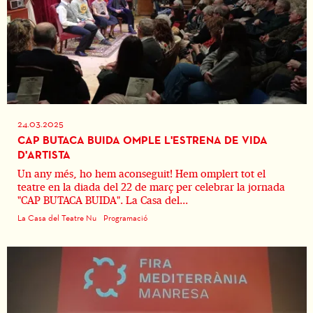
24.03.2025
CAP BUTACA BUIDA OMPLE L'ESTRENA DE VIDA
D'ARTISTA
Un any més, ho hem aconseguit! Hem omplert tot el
teatre en la diada del 22 de març per celebrar la jornada
"CAP BUTACA BUIDA". La Casa del...
La Casa del Teatre Nu
Programació