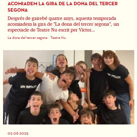
ACOMIADEM LA GIRA DE LA DONA DEL TERCER
SEGONA
Després de gairebé quatre anys, aquesta temporada
acomiadem la gira de "La dona del tercer segona", un
espectacle de Teatre Nu escrit per Víctor...
La dona del tercer segona
Teatre Nu
02.06.2025