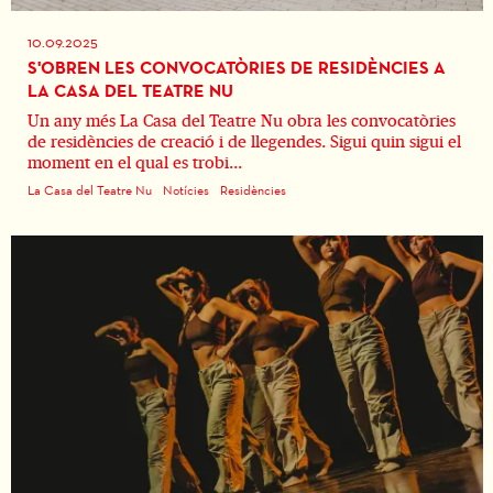
10.09.2025
S'OBREN LES CONVOCATÒRIES DE RESIDÈNCIES A
LA CASA DEL TEATRE NU
Un any més La Casa del Teatre Nu obra les convocatòries
de residències de creació i de llegendes. Sigui quin sigui el
moment en el qual es trobi...
La Casa del Teatre Nu
Notícies
Residències