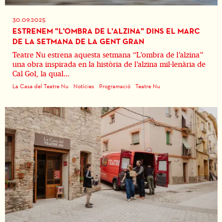
30.09.2025
ESTRENEM "L'OMBRA DE L'ALZINA" DINS EL MARC
DE LA SETMANA DE LA GENT GRAN
Teatre Nu estrena aquesta setmana “L’ombra de l’alzina”
una obra inspirada en la història de l’alzina mil·lenària de
Cal Gol, la qual...
La Casa del Teatre Nu
Notícies
Programació
Teatre Nu