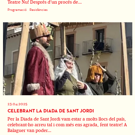
Teatre Nu! Després d’un procés de...
Programació
Residències
23.04.2025
CELEBRANT LA DIADA DE SANT JORDI
Per la Diada de Sant Jordi vam estar a molts llocs del país,
celebrant-ho arreu tal i com més ens agrada, fent teatre! A
Balaguer van poder...