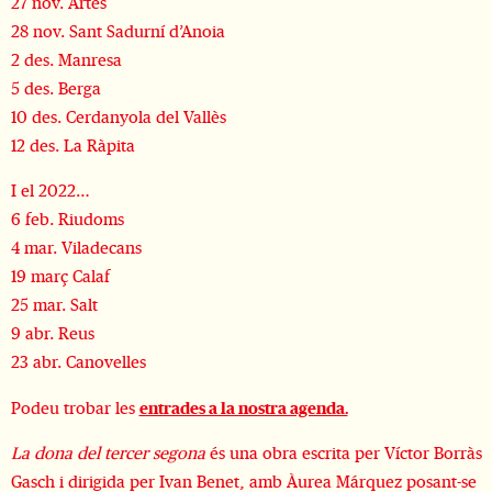
27 nov. Artés
28 nov. Sant Sadurní d’Anoia
2 des. Manresa
5 des. Berga
10 des. Cerdanyola del Vallès
12 des. La Ràpita
I el 2022…
6 feb. Riudoms
4 mar. Viladecans
19 març Calaf
25 mar. Salt
9 abr. Reus
23 abr. Canovelles
Podeu trobar les
entrades a la nostra agenda.
La dona del tercer segona
és una obra escrita per Víctor Borràs
Gasch i dirigida per Ivan Benet, amb Àurea Márquez posant-se