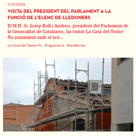
11.07.2025
VISITA DEL PRESIDENT DEL PARLAMENT A LA
FUNCIÓ DE L'ELENC DE LLEDONERS
El M.H. Sr. Josep Rull i Andreu, president del Parlament de
la Generalitat de Catalunya, ha visitat La Casa del Teatre
Nu juntament amb el seu...
La Casa del Teatre Nu
Programació
Residències