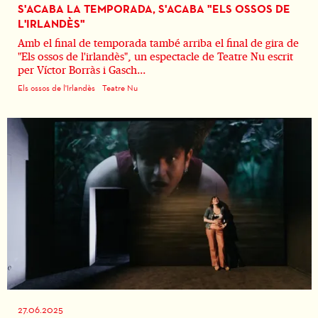
S'ACABA LA TEMPORADA, S'ACABA "ELS OSSOS DE
L'IRLANDÈS"
Amb el final de temporada també arriba el final de gira de
"Els ossos de l'irlandès", un espectacle de Teatre Nu escrit
per Víctor Borràs i Gasch...
Els ossos de l'Irlandès
Teatre Nu
27.06.2025