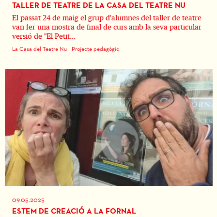
TALLER DE TEATRE DE LA CASA DEL TEATRE NU
El passat 24 de maig el grup d'alumnes del taller de teatre
van fer una mostra de final de curs amb la seva particular
versió de "El Petit...
La Casa del Teatre Nu
Projecte pedagògic
09.05.2025
ESTEM DE CREACIÓ A LA FORNAL