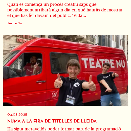
Quan es comença un procés creatiu saps que
possiblement arribarà algun dia en què hauràs de mostrar
el què has fet davant del públic. "Vida...
Teatre Nu
04.05.2025
NUMA A LA FIRA DE TITELLES DE LLEIDA
Ha sigut meravellós poder formar part de la programació