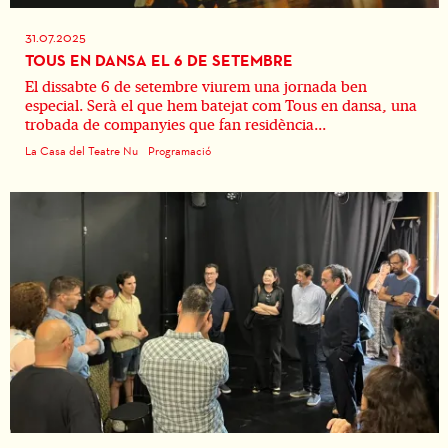
31.07.2025
TOUS EN DANSA EL 6 DE SETEMBRE
El dissabte 6 de setembre viurem una jornada ben
especial. Serà el que hem batejat com Tous en dansa, una
trobada de companyies que fan residència...
La Casa del Teatre Nu
Programació