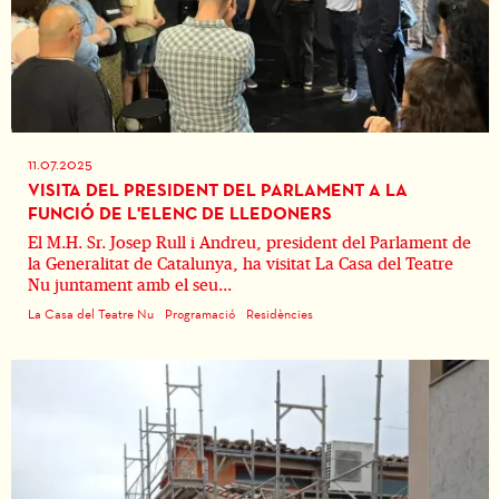
11.07.2025
VISITA DEL PRESIDENT DEL PARLAMENT A LA
FUNCIÓ DE L'ELENC DE LLEDONERS
El M.H. Sr. Josep Rull i Andreu, president del Parlament de
la Generalitat de Catalunya, ha visitat La Casa del Teatre
Nu juntament amb el seu...
La Casa del Teatre Nu
Programació
Residències