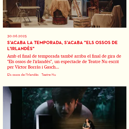
30.06.2025
S'ACABA LA TEMPORADA, S'ACABA "ELS OSSOS DE
L'IRLANDÈS"
Amb el final de temporada també arriba el final de gira de
"Els ossos de l'irlandès", un espectacle de Teatre Nu escrit
per Víctor Borràs i Gasch...
Els ossos de l'Irlandès
Teatre Nu