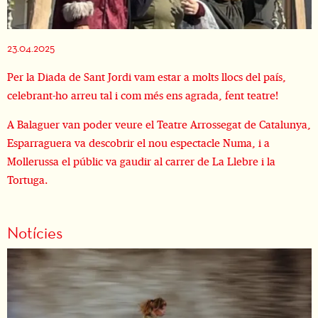
Diapositiva 1 de 1
23.04.2025
Per la Diada de Sant Jordi vam estar a molts llocs del país,
celebrant-ho arreu tal i com més ens agrada, fent teatre!
A Balaguer van poder veure el Teatre Arrossegat de Catalunya,
Esparraguera va descobrir el nou espectacle Numa, i a
Mollerussa el públic va gaudir al carrer de La Llebre i la
Tortuga.
Notícies