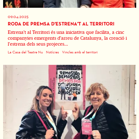
09.04.2025
RODA DE PREMSA D'ESTRENA'T AL TERRITORI
Estrena't al Territori és una iniciativa que facilita, a cinc
companyies emergents d'arreu de Catalunya, la creació i
l'estrena dels seus projeces...
La Casa del Teatre Nu
Notícies
Vincles amb el territori