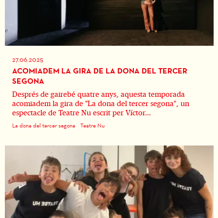
27.06.2025
ACOMIADEM LA GIRA DE LA DONA DEL TERCER
SEGONA
Després de gairebé quatre anys, aquesta temporada
acomiadem la gira de "La dona del tercer segona", un
espectacle de Teatre Nu escrit per Víctor...
La dona del tercer segona
Teatre Nu