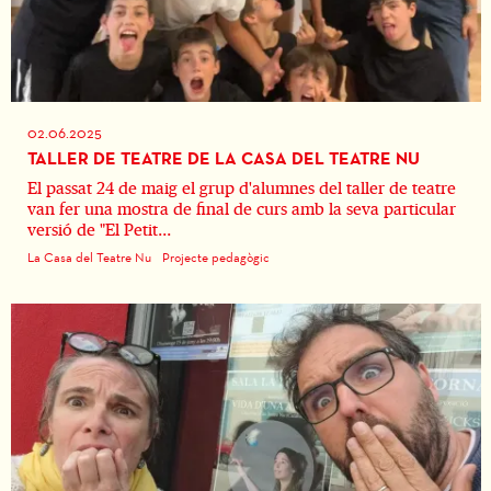
02.06.2025
TALLER DE TEATRE DE LA CASA DEL TEATRE NU
El passat 24 de maig el grup d'alumnes del taller de teatre
van fer una mostra de final de curs amb la seva particular
versió de "El Petit...
La Casa del Teatre Nu
Projecte pedagògic