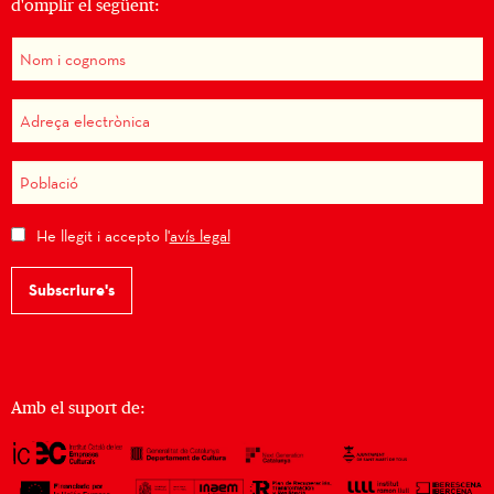
d'omplir el següent:
He llegit i accepto l'
avís legal
Subscriure's
Amb el suport de: