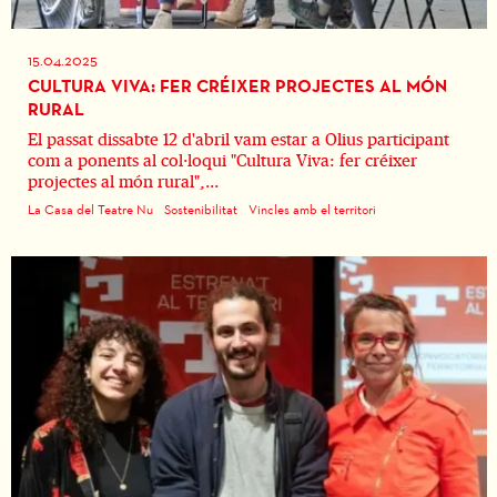
15.04.2025
CULTURA VIVA: FER CRÉIXER PROJECTES AL MÓN
RURAL
El passat dissabte 12 d'abril vam estar a Olius participant
com a ponents al col·loqui "Cultura Viva: fer créixer
projectes al món rural",...
La Casa del Teatre Nu
Sostenibilitat
Vincles amb el territori