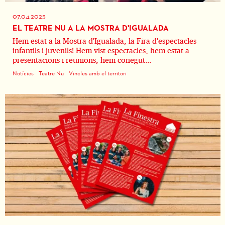
07.04.2025
EL TEATRE NU A LA MOSTRA D'IGUALADA
Hem estat a la Mostra d'Igualada, la Fira d'espectacles
infantils i juvenils! Hem vist espectacles, hem estat a
presentacions i reunions, hem conegut...
Notícies
Teatre Nu
Vincles amb el territori