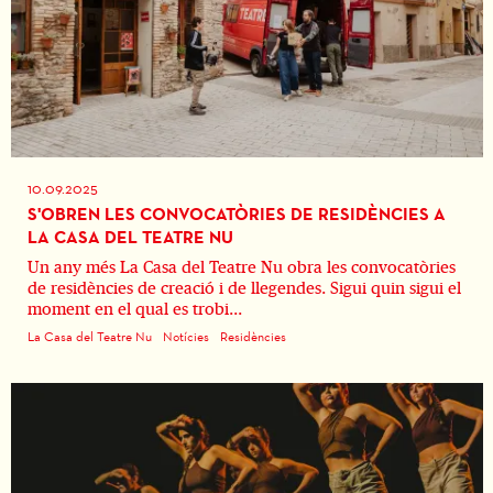
10.09.2025
S'OBREN LES CONVOCATÒRIES DE RESIDÈNCIES A
LA CASA DEL TEATRE NU
Un any més La Casa del Teatre Nu obra les convocatòries
de residències de creació i de llegendes. Sigui quin sigui el
moment en el qual es trobi...
La Casa del Teatre Nu
Notícies
Residències