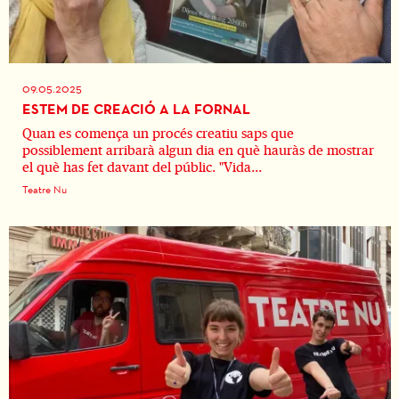
09.05.2025
ESTEM DE CREACIÓ A LA FORNAL
Quan es comença un procés creatiu saps que
possiblement arribarà algun dia en què hauràs de mostrar
el què has fet davant del públic. "Vida...
Teatre Nu