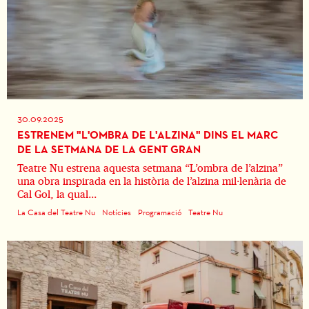
30.09.2025
ESTRENEM "L'OMBRA DE L'ALZINA" DINS EL MARC
DE LA SETMANA DE LA GENT GRAN
Teatre Nu estrena aquesta setmana “L’ombra de l’alzina”
una obra inspirada en la història de l’alzina mil·lenària de
Cal Gol, la qual...
La Casa del Teatre Nu
Notícies
Programació
Teatre Nu