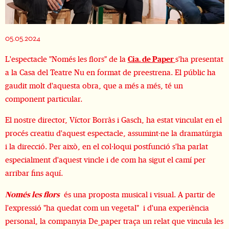
Diapositiva 2 de 3
05.05.2024
L'espectacle "Només les flors" de la
Cia. de Paper
s'ha presentat
a la Casa del Teatre Nu en format de preestrena. El públic ha
gaudit molt d'aquesta obra, que a més a més, té un
component particular.
El nostre director, Víctor Borràs i Gasch, ha estat vinculat en el
procés creatiu d'aquest espectacle, assumint-ne la dramatúrgia
i la direcció. Per això, en el col·loqui postfunció s'ha parlat
especialment d'aquest vincle i de com ha sigut el camí per
arribar fins aquí.
Només les flors
és una proposta musical i visual. A partir de
l'expressió "ha quedat com un vegetal" i d'una experiència
personal, la companyia De_paper traça un relat que vincula les