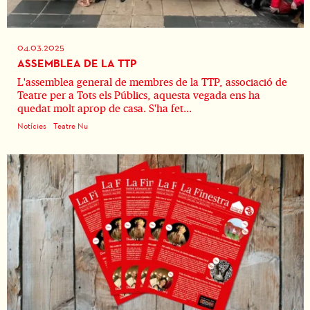
04.03.2025
ASSEMBLEA DE LA TTP
L'assemblea general de membres de la TTP, associació de
Teatre per a Tots els Públics, aquesta vegada ens ha
quedat molt aprop de casa. S'ha fet...
Notícies
Teatre Nu