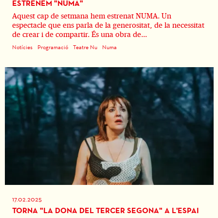
ESTRENEM "NUMA"
Aquest cap de setmana hem estrenat NUMA. Un
espectacle que ens parla de la generositat, de la necessitat
de crear i de compartir. És una obra de...
Notícies
Programació
Teatre Nu
Numa
17.02.2025
TORNA "LA DONA DEL TERCER SEGONA" A L'ESPAI