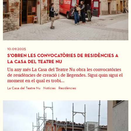
10.09.2025
S'OBREN LES CONVOCATÒRIES DE RESIDÈNCIES A
LA CASA DEL TEATRE NU
Un any més La Casa del Teatre Nu obra les convocatòries
de residències de creació i de llegendes. Sigui quin sigui el
moment en el qual es trobi...
La Casa del Teatre Nu
Notícies
Residències