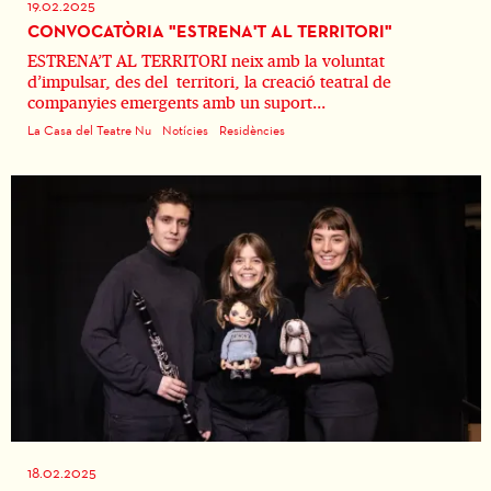
19.02.2025
CONVOCATÒRIA "ESTRENA'T AL TERRITORI"
ESTRENA’T AL TERRITORI neix amb la voluntat
d’impulsar, des del territori, la creació teatral de
companyies emergents amb un suport...
La Casa del Teatre Nu
Notícies
Residències
18.02.2025