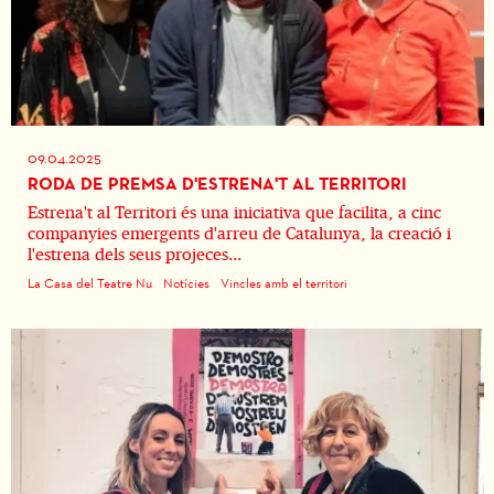
09.04.2025
RODA DE PREMSA D'ESTRENA'T AL TERRITORI
Estrena't al Territori és una iniciativa que facilita, a cinc
companyies emergents d'arreu de Catalunya, la creació i
l'estrena dels seus projeces...
La Casa del Teatre Nu
Notícies
Vincles amb el territori