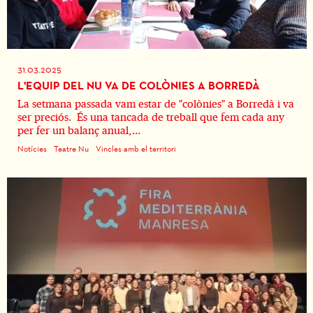
31.03.2025
L'EQUIP DEL NU VA DE COLÒNIES A BORREDÀ
La setmana passada vam estar de "colònies" a Borredà i va
ser preciós. És una tancada de treball que fem cada any
per fer un balanç anual,...
Notícies
Teatre Nu
Vincles amb el territori