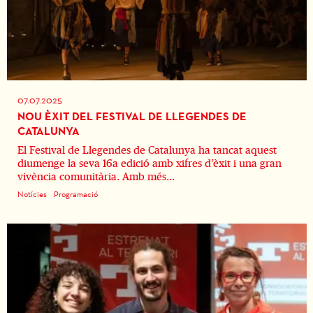
07.07.2025
NOU ÈXIT DEL FESTIVAL DE LLEGENDES DE
CATALUNYA
El Festival de Llegendes de Catalunya ha tancat aquest
diumenge la seva 16a edició amb xifres d’èxit i una gran
vivència comunitària. Amb més...
Notícies
Programació