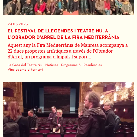
24.03.2025
EL FESTIVAL DE LLEGENDES I TEATRE NU, A
L'OBRADOR D'ARREL DE LA FIRA MEDITERRÀNIA
Aquest any la Fira Mediterrània de Manresa acompanya a
22 dues propostes artístiques a través de l'Obrador
d'Arrel, un programa d'impuls i suport...
La Casa del Teatre Nu
Notícies
Programació
Residències
Vincles amb el territori