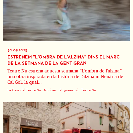
30.09.2025
ESTRENEM "L'OMBRA DE L'ALZINA" DINS EL MARC
DE LA SETMANA DE LA GENT GRAN
Teatre Nu estrena aquesta setmana “L’ombra de l’alzina”
una obra inspirada en la història de l’alzina mil·lenària de
Cal Gol, la qual...
La Casa del Teatre Nu
Notícies
Programació
Teatre Nu