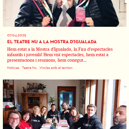
07.04.2025
EL TEATRE NU A LA MOSTRA D'IGUALADA
Hem estat a la Mostra d'Igualada, la Fira d'espectacles
infantils i juvenils! Hem vist espectacles, hem estat a
presentacions i reunions, hem conegut...
Notícies
Teatre Nu
Vincles amb el territori