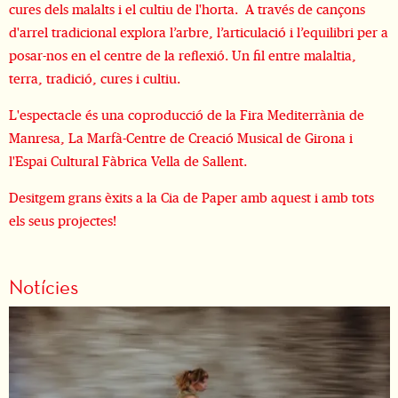
cures dels malalts i el cultiu de l'horta. A través de cançons
d'arrel tradicional explora l’arbre, l’articulació i l’equilibri per a
posar-nos en el centre de la reflexió. Un fil entre malaltia,
terra, tradició, cures i cultiu.
L'espectacle és una coproducció de la Fira Mediterrània de
Manresa, La Marfà-Centre de Creació Musical de Girona i
l'Espai Cultural Fàbrica Vella de Sallent.
Desitgem grans èxits a la Cia de Paper amb aquest i amb tots
els seus projectes!
Notícies