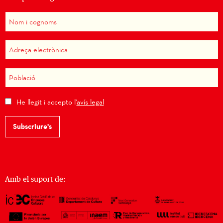
He llegit i accepto l'
avís legal
Subscriure's
Amb el suport de: