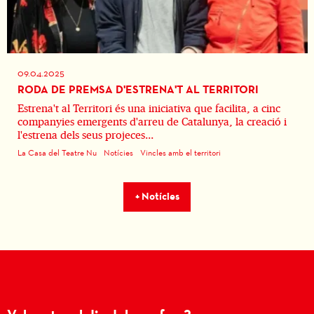
09.04.2025
RODA DE PREMSA D'ESTRENA'T AL TERRITORI
Estrena't al Territori és una iniciativa que facilita, a cinc
companyies emergents d'arreu de Catalunya, la creació i
l'estrena dels seus projeces...
La Casa del Teatre Nu
Notícies
Vincles amb el territori
+ Notícies