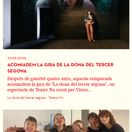
27.06.2025
ACOMIADEM LA GIRA DE LA DONA DEL TERCER
SEGONA
Després de gairebé quatre anys, aquesta temporada
acomiadem la gira de "La dona del tercer segona", un
espectacle de Teatre Nu escrit per Víctor...
La dona del tercer segona
Teatre Nu