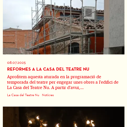
08.07.2025
REFORMES A LA CASA DEL TEATRE NU
Aprofitem aquesta aturada en la programació de
temporada del teatre per engegar unes obres a l'edifici de
La Casa del Teatre Nu. A partir d'avui,...
La Casa del Teatre Nu
Notícies