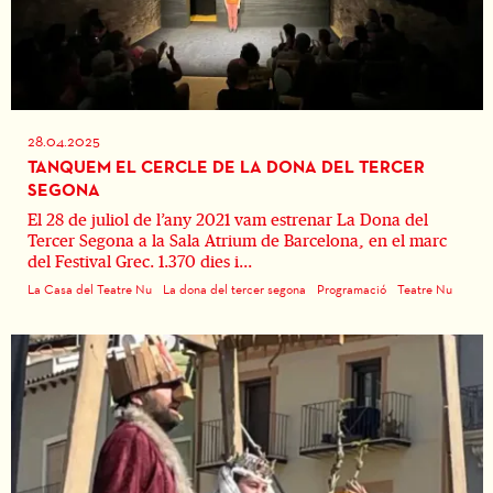
28.04.2025
TANQUEM EL CERCLE DE LA DONA DEL TERCER
SEGONA
El 28 de juliol de l’any 2021 vam estrenar La Dona del
Tercer Segona a la Sala Atrium de Barcelona, en el marc
del Festival Grec. 1.370 dies i...
La Casa del Teatre Nu
La dona del tercer segona
Programació
Teatre Nu