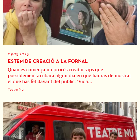
09.05.2025
ESTEM DE CREACIÓ A LA FORNAL
Quan es comença un procés creatiu saps que
possiblement arribarà algun dia en què hauràs de mostrar
el què has fet davant del públic. "Vida...
Teatre Nu