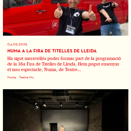
04.05.2025
NUMA A LA FIRA DE TITELLES DE LLEIDA
Ha sigut meravellós poder formar part de la programació
de la 36a Fira de Titelles de Lleida. Hem pogut ensenyar
el nou espectacle, Numa, de Teatre...
Numa
Teatre Nu