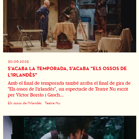
30.06.2025
S'ACABA LA TEMPORADA, S'ACABA "ELS OSSOS DE
L'IRLANDÈS"
Amb el final de temporada també arriba el final de gira de
"Els ossos de l'irlandès", un espectacle de Teatre Nu escrit
per Víctor Borràs i Gasch...
Els ossos de l'Irlandès
Teatre Nu