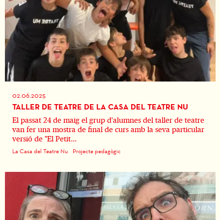
02.06.2025
TALLER DE TEATRE DE LA CASA DEL TEATRE NU
El passat 24 de maig el grup d'alumnes del taller de teatre
van fer una mostra de final de curs amb la seva particular
versió de "El Petit...
La Casa del Teatre Nu
Projecte pedagògic