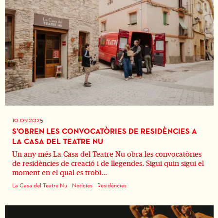
10.09.2025
S'OBREN LES CONVOCATÒRIES DE RESIDÈNCIES A
LA CASA DEL TEATRE NU
Un any més La Casa del Teatre Nu obra les convocatòries
de residències de creació i de llegendes. Sigui quin sigui el
moment en el qual es trobi...
La Casa del Teatre Nu
Notícies
Residències