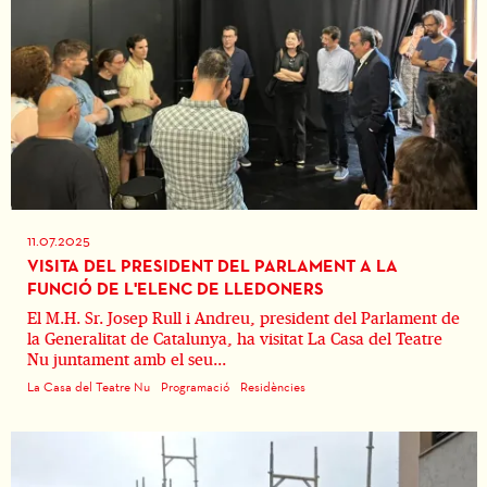
11.07.2025
VISITA DEL PRESIDENT DEL PARLAMENT A LA
FUNCIÓ DE L'ELENC DE LLEDONERS
El M.H. Sr. Josep Rull i Andreu, president del Parlament de
la Generalitat de Catalunya, ha visitat La Casa del Teatre
Nu juntament amb el seu...
La Casa del Teatre Nu
Programació
Residències