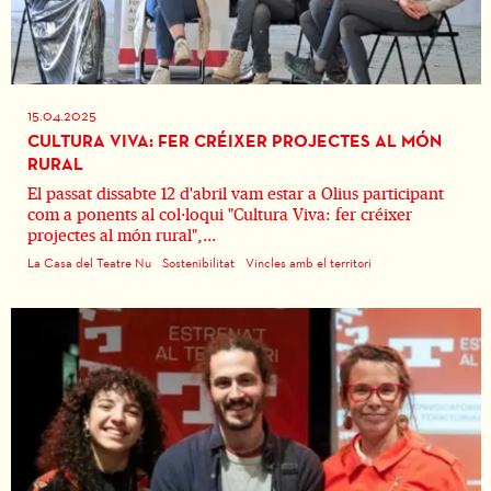
15.04.2025
CULTURA VIVA: FER CRÉIXER PROJECTES AL MÓN
RURAL
El passat dissabte 12 d'abril vam estar a Olius participant
com a ponents al col·loqui "Cultura Viva: fer créixer
projectes al món rural",...
La Casa del Teatre Nu
Sostenibilitat
Vincles amb el territori