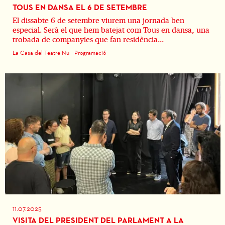
TOUS EN DANSA EL 6 DE SETEMBRE
El dissabte 6 de setembre viurem una jornada ben
especial. Serà el que hem batejat com Tous en dansa, una
trobada de companyies que fan residència...
La Casa del Teatre Nu
Programació
11.07.2025
VISITA DEL PRESIDENT DEL PARLAMENT A LA