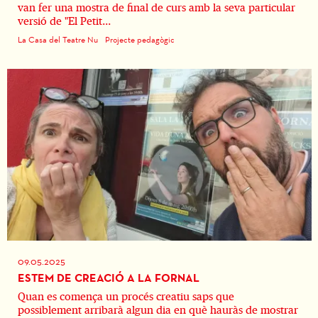
van fer una mostra de final de curs amb la seva particular
versió de "El Petit...
La Casa del Teatre Nu
Projecte pedagògic
09.05.2025
ESTEM DE CREACIÓ A LA FORNAL
Quan es comença un procés creatiu saps que
possiblement arribarà algun dia en què hauràs de mostrar