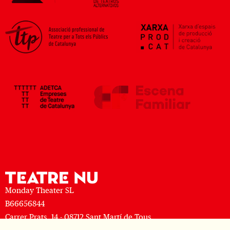
Monday Theater SL
B66656844
Carrer Prats, 14 - 08712 Sant Martí de Tous