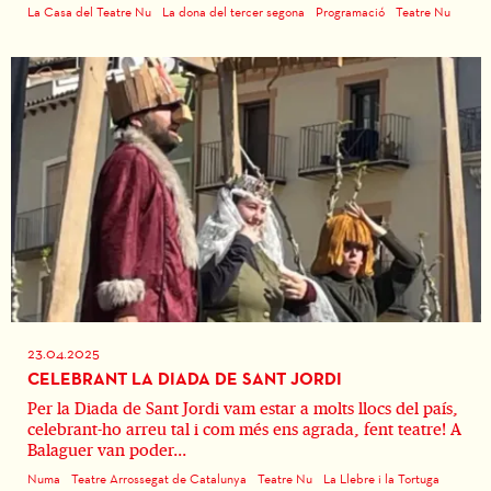
La Casa del Teatre Nu
La dona del tercer segona
Programació
Teatre Nu
23.04.2025
CELEBRANT LA DIADA DE SANT JORDI
Per la Diada de Sant Jordi vam estar a molts llocs del país,
celebrant-ho arreu tal i com més ens agrada, fent teatre! A
Balaguer van poder...
Numa
Teatre Arrossegat de Catalunya
Teatre Nu
La Llebre i la Tortuga