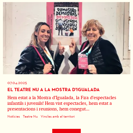
07.04.2025
EL TEATRE NU A LA MOSTRA D'IGUALADA
Hem estat a la Mostra d'Igualada, la Fira d'espectacles
infantils i juvenils! Hem vist espectacles, hem estat a
presentacions i reunions, hem conegut...
Notícies
Teatre Nu
Vincles amb el territori