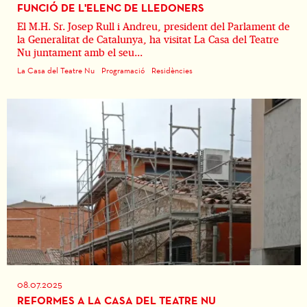
FUNCIÓ DE L'ELENC DE LLEDONERS
El M.H. Sr. Josep Rull i Andreu, president del Parlament de
la Generalitat de Catalunya, ha visitat La Casa del Teatre
Nu juntament amb el seu...
La Casa del Teatre Nu
Programació
Residències
08.07.2025
REFORMES A LA CASA DEL TEATRE NU