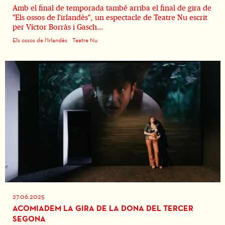
Amb el final de temporada també arriba el final de gira de
"Els ossos de l'irlandès", un espectacle de Teatre Nu escrit
per Víctor Borràs i Gasch...
Els ossos de l'Irlandès
Teatre Nu
27.06.2025
ACOMIADEM LA GIRA DE LA DONA DEL TERCER
SEGONA