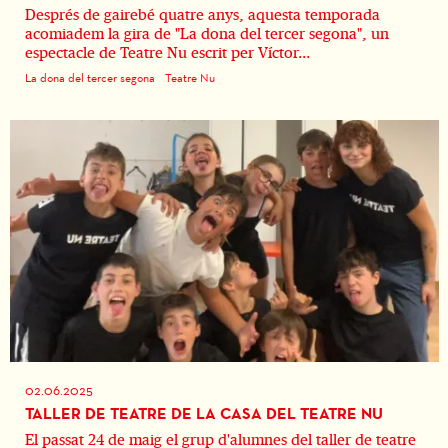
Després de gairebé quatre anys, aquesta temporada
acomiadem la gira de "La dona del tercer segona", un
espectacle de Teatre Nu escrit per Víctor...
La dona del tercer segona
Teatre Nu
02.06.2025
TALLER DE TEATRE DE LA CASA DEL TEATRE NU
El passat 24 de maig el grup d'alumnes del taller de teatre