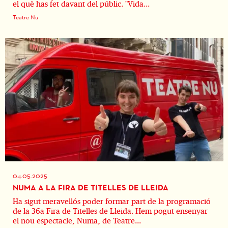
el què has fet davant del públic. "Vida...
Teatre Nu
04.05.2025
NUMA A LA FIRA DE TITELLES DE LLEIDA
Ha sigut meravellós poder formar part de la programació
de la 36a Fira de Titelles de Lleida. Hem pogut ensenyar
el nou espectacle, Numa, de Teatre...