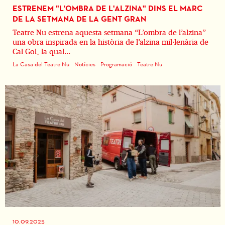
ESTRENEM "L'OMBRA DE L'ALZINA" DINS EL MARC
DE LA SETMANA DE LA GENT GRAN
Teatre Nu estrena aquesta setmana “L’ombra de l’alzina”
una obra inspirada en la història de l’alzina mil·lenària de
Cal Gol, la qual...
La Casa del Teatre Nu
Notícies
Programació
Teatre Nu
10.09.2025