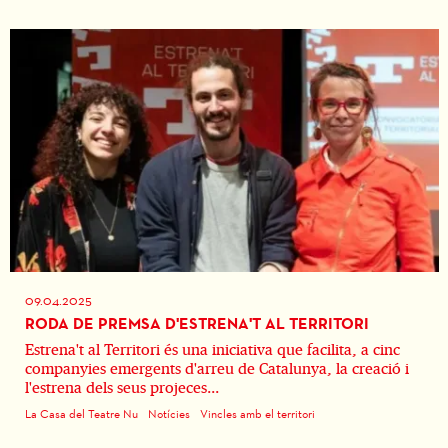
09.04.2025
RODA DE PREMSA D'ESTRENA'T AL TERRITORI
Estrena't al Territori és una iniciativa que facilita, a cinc
companyies emergents d'arreu de Catalunya, la creació i
l'estrena dels seus projeces...
La Casa del Teatre Nu
Notícies
Vincles amb el territori