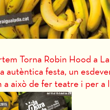
rtem Torna Robin Hood a La
na autèntica festa, un esdev
 això de fer teatre i per a l