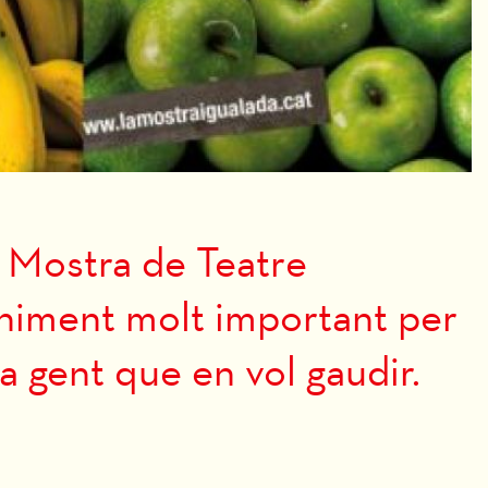
 Mostra de Teatre
eniment molt important per
a gent que en vol gaudir.