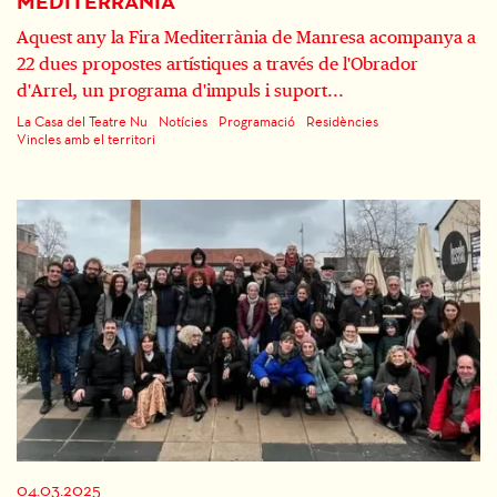
MEDITERRÀNIA
Aquest any la Fira Mediterrània de Manresa acompanya a
22 dues propostes artístiques a través de l'Obrador
d'Arrel, un programa d'impuls i suport...
La Casa del Teatre Nu
Notícies
Programació
Residències
Vincles amb el territori
04.03.2025