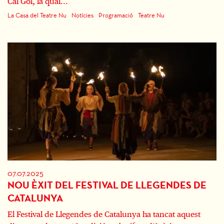
Cal Gol, la qual...
La Casa del Teatre Nu
Notícies
Programació
Teatre Nu
07.07.2025
NOU ÈXIT DEL FESTIVAL DE LLEGENDES DE
CATALUNYA
El Festival de Llegendes de Catalunya ha tancat aquest