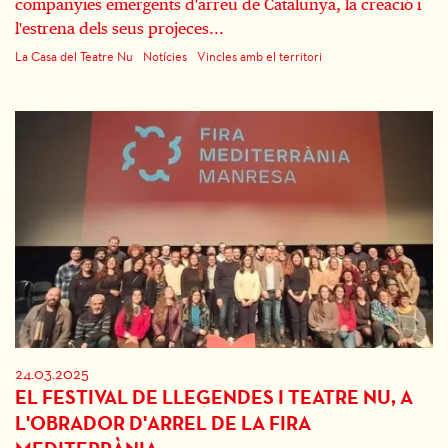
companyies emergents d'arreu de Catalunya, la creació i
l'estrena dels seus projeces...
La Casa del Teatre Nu
Notícies
Vincles amb el territori
24.03.2025
EL FESTIVAL DE LLEGENDES I TEATRE NU, A
L'OBRADOR D'ARREL DE LA FIRA