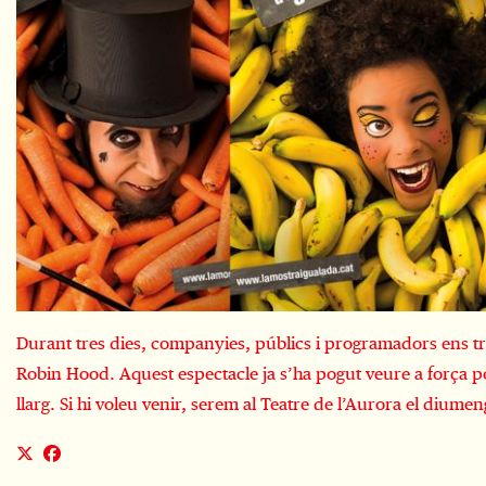
Durant tres dies, companyies, públics i programadors ens tro
Robin Hood. Aquest espectacle ja s’ha pogut veure a força p
llarg. Si hi voleu venir, serem al Teatre de l’Aurora el diumenge