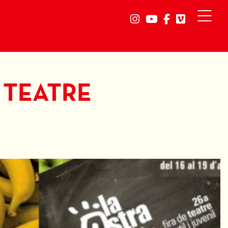
Link a instagram
Link a youtube
Link a faceb
Link a vi
 TEATRE