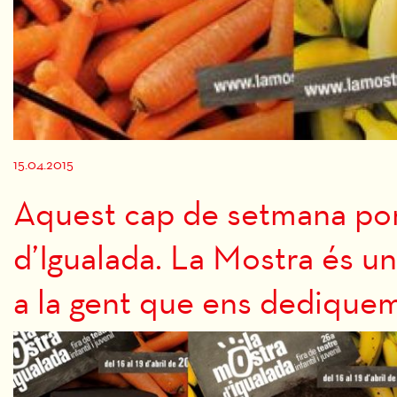
Diapositiva 1 de 1
15.04.2015
Aquest cap de setmana po
d’Igualada. La Mostra és u
a la gent que ens dediquem a