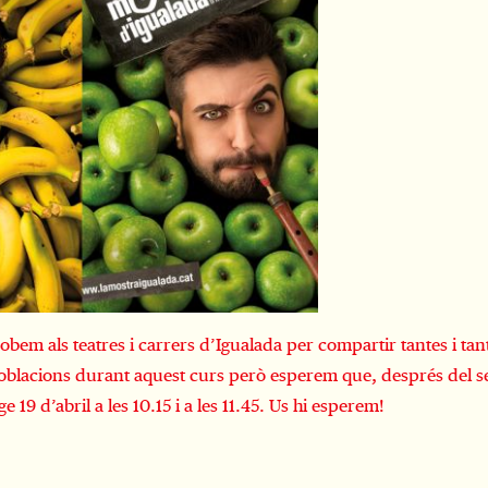
bem als teatres i carrers d’Igualada per compartir tantes i ta
oblacions durant aquest curs però esperem que, després del se
 19 d’abril a les 10.15 i a les 11.45. Us hi esperem!