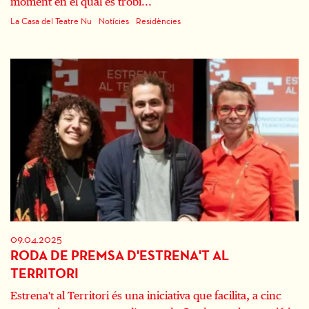
moment en el qual es trobi...
La Casa del Teatre Nu
Notícies
Residències
09.04.2025
RODA DE PREMSA D'ESTRENA'T AL
TERRITORI
Estrena't al Territori és una iniciativa que facilita, a cinc