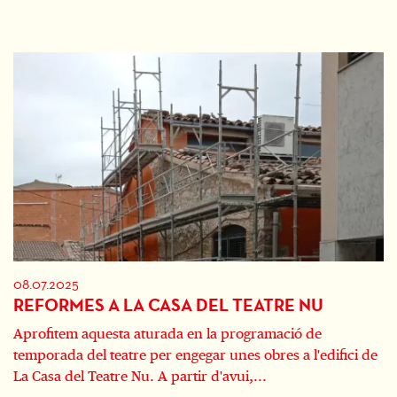
08.07.2025
REFORMES A LA CASA DEL TEATRE NU
Aprofitem aquesta aturada en la programació de
temporada del teatre per engegar unes obres a l'edifici de
La Casa del Teatre Nu. A partir d'avui,...