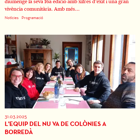
diumenge la seva 16a edició amb xifres d’èxit i una gran
vivència comunitària. Amb més...
Notícies
Programació
31.03.2025
L'EQUIP DEL NU VA DE COLÒNIES A
BORREDÀ