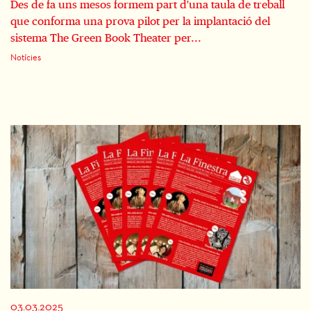
Des de fa uns mesos formem part d'una taula de treball
que conforma una prova pilot per la implantació del
sistema The Green Book Theater per...
Notícies
03.03.2025