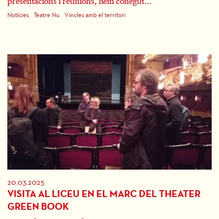
presentacions i reunions, hem conegut...
Notícies
Teatre Nu
Vincles amb el territori
20.03.2025
VISITA AL LICEU EN EL MARC DEL THEATER
GREEN BOOK