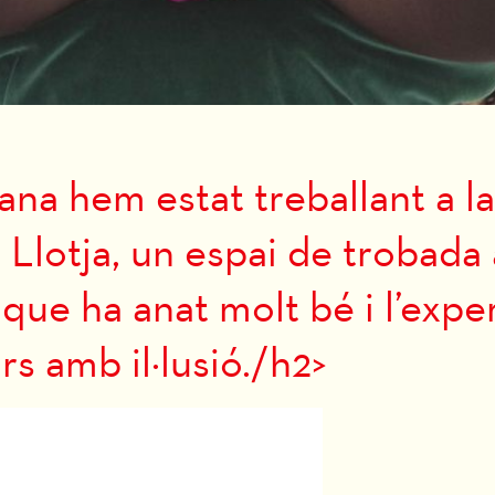
na hem estat treballant a la
 Llotja, un espai de trobada
s que ha anat molt bé i l’exp
s amb il·lusió./h2>