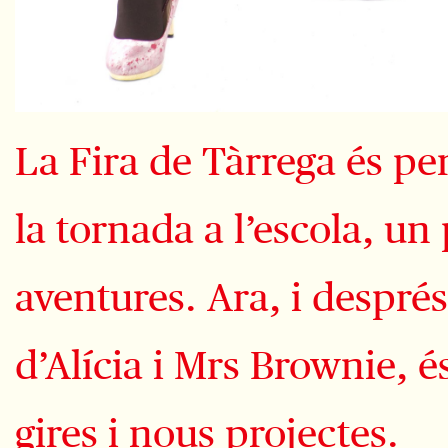
La Fira de Tàrrega és pe
la tornada a l’escola, u
aventures. Ara, i despré
d’Alícia i Mrs Brownie, é
gires i nous projectes.