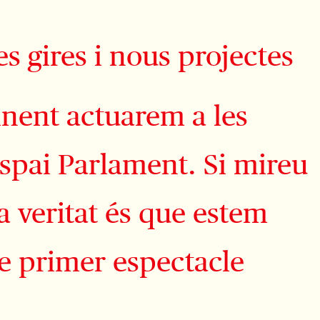
s gires i nous projectes
inent actuarem a les
espai Parlament. Si mireu
a veritat és que estem
re primer espectacle