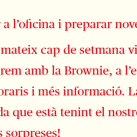
 l’oficina i preparar nove
t mateix cap de setmana v
arem amb la Brownie, a l’
raris i més informació. L
da que està tenint el nost
s sorpreses!