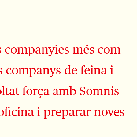
tes companyies més com
ls companys de feina i
oltat força amb Somnis
oficina i preparar noves