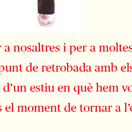
r a nosaltres i per a mol
n punt de retrobada amb e
s d’un estiu en què hem v
s el moment de tornar a l’