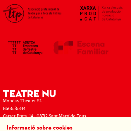
Monday Theater SL
B66656844
Carrer Prats, 14 - 08712 Sant Martí de Tous
M: (+34) 677 519 625 · T: (+34) 93 805 08 63
Informació sobre cookies