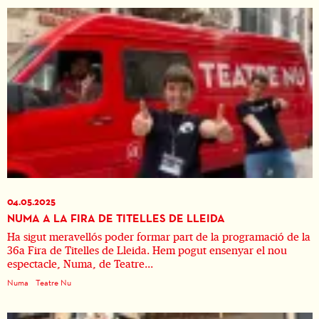
04.05.2025
NUMA A LA FIRA DE TITELLES DE LLEIDA
Ha sigut meravellós poder formar part de la programació de la
36a Fira de Titelles de Lleida. Hem pogut ensenyar el nou
espectacle, Numa, de Teatre...
Numa
Teatre Nu