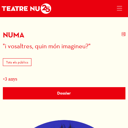
NUMA
C
"i vosaltres, quin món imagineu?"
Tots els públics
+3 anys
Dossier