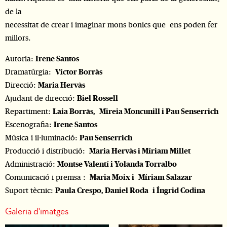
de la
necessitat de crear i imaginar mons bonics que ens poden fer
millors.
Autoria:
Irene Santos
Dramatúrgia:
Víctor Borràs
Direcció:
Maria Hervàs
Ajudant de direcció:
Biel Rossell
Repartiment:
Laia Borràs,
Mireia Moncunill i Pau Senserrich
Escenografia:
Irene Santos
Música i il·luminació:
Pau Senserrich
Producció i distribució:
Maria Hervàs i Míriam Millet
Administració:
Montse Valentí i Yolanda Torralbo
Comunicació i premsa :
Maria Moix i
Míriam Salazar
Suport tècnic:
Paula Crespo, Daniel Roda i Íngrid Codina
Galeria d'imatges