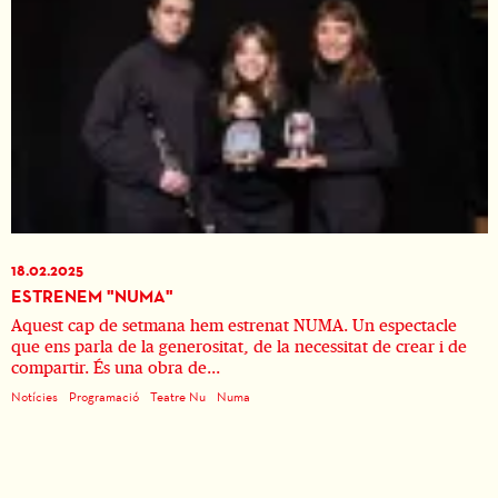
18.02.2025
ESTRENEM "NUMA"
Aquest cap de setmana hem estrenat NUMA. Un espectacle
que ens parla de la generositat, de la necessitat de crear i de
compartir. És una obra de...
Notícies
Programació
Teatre Nu
Numa