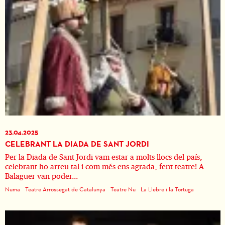
23.04.2025
CELEBRANT LA DIADA DE SANT JORDI
Per la Diada de Sant Jordi vam estar a molts llocs del país,
celebrant-ho arreu tal i com més ens agrada, fent teatre! A
Balaguer van poder...
Numa
Teatre Arrossegat de Catalunya
Teatre Nu
La Llebre i la Tortuga