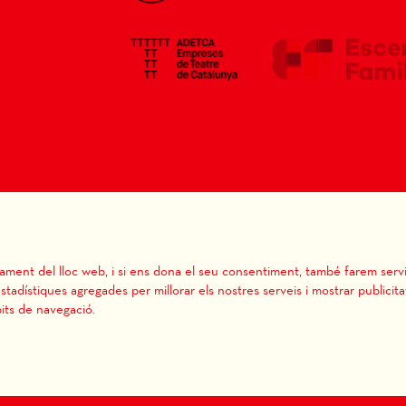
Sitemap
|
Avís Legal
|
Ús de 
Termes i condicions de venda
nament del lloc web, i si ens dona el seu consentiment, també farem servi
stadístiques agregades per millorar els nostres serveis i mostrar publicita
its de navegació.