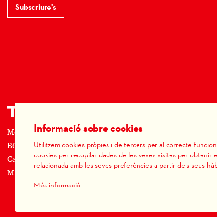
Subscriure's
Informació sobre cookies
Monday Theater SL
Utilitzem cookies pròpies i de tercers per al correcte funcio
B66656844
cookies per recopilar dades de les seves visites per obtenir e
Carrer Prats, 14 - 08712 Sant Martí de Tous
relacionada amb les seves preferències a partir dels seus hàb
M: (+34) 677 519 625 · T: (+34) 93 805 08 63
Més informació