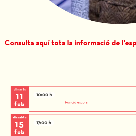
Diapositiva 1 de 1
Consulta aquí tota la informació de l'es
dimarts
11
10:00 h
feb
Funció escolar
dissabte
15
17:00 h
feb