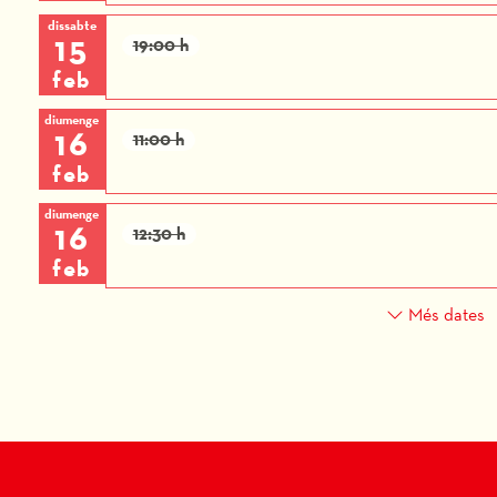
dissabte
15
19:00 h
feb
diumenge
16
11:00 h
feb
diumenge
16
12:30 h
feb
Més dates