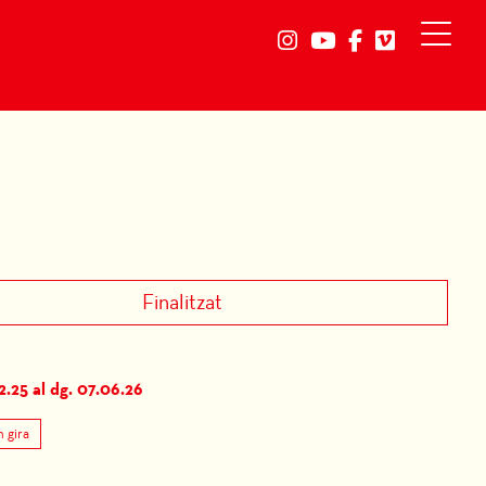
Link a instagram
Link a youtube
Link a faceb
Link a vi
Finalitzat
02.25
al dg. 07.06.26
 gira