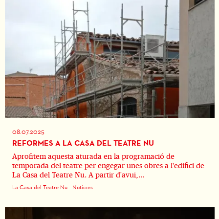
08.07.2025
REFORMES A LA CASA DEL TEATRE NU
Aprofitem aquesta aturada en la programació de
temporada del teatre per engegar unes obres a l'edifici de
La Casa del Teatre Nu. A partir d'avui,...
La Casa del Teatre Nu
Notícies