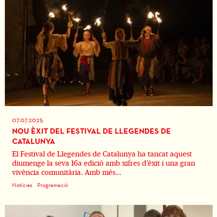
07.07.2025
NOU ÈXIT DEL FESTIVAL DE LLEGENDES DE
CATALUNYA
El Festival de Llegendes de Catalunya ha tancat aquest
diumenge la seva 16a edició amb xifres d’èxit i una gran
vivència comunitària. Amb més...
Notícies
Programació