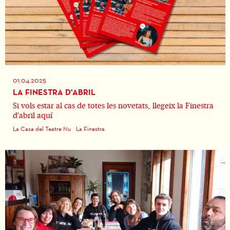
01.04.2025
LA FINESTRA D'ABRIL
Si vols estar al cas de totes les novetats, llegeix la Finestra
d'abril aquí
La Casa del Teatre Nu
La Finestra