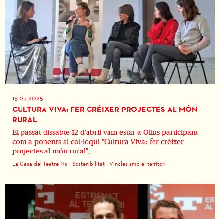
15.04.2025
CULTURA VIVA: FER CRÉIXER PROJECTES AL MÓN
RURAL
El passat dissabte 12 d'abril vam estar a Olius participant
com a ponents al col·loqui "Cultura Viva: fer créixer
projectes al món rural",...
La Casa del Teatre Nu
Sostenibilitat
Vincles amb el territori