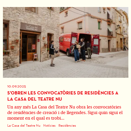
10.09.2025
S'OBREN LES CONVOCATÒRIES DE RESIDÈNCIES A
LA CASA DEL TEATRE NU
Un any més La Casa del Teatre Nu obra les convocatòries
de residències de creació i de llegendes. Sigui quin sigui el
moment en el qual es trobi...
La Casa del Teatre Nu
Notícies
Residències