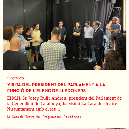
11.07.2025
VISITA DEL PRESIDENT DEL PARLAMENT A LA
FUNCIÓ DE L'ELENC DE LLEDONERS
El M.H. Sr. Josep Rull i Andreu, president del Parlament de
la Generalitat de Catalunya, ha visitat La Casa del Teatre
Nu juntament amb el seu...
La Casa del Teatre Nu
Programació
Residències