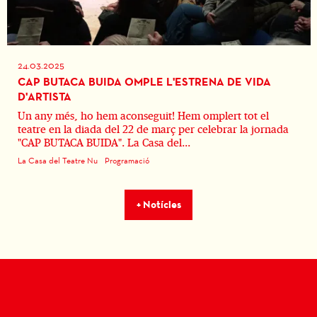
24.03.2025
CAP BUTACA BUIDA OMPLE L'ESTRENA DE VIDA
D'ARTISTA
Un any més, ho hem aconseguit! Hem omplert tot el
teatre en la diada del 22 de març per celebrar la jornada
"CAP BUTACA BUIDA". La Casa del...
La Casa del Teatre Nu
Programació
+ Notícies