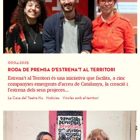
09.04.2025
RODA DE PREMSA D'ESTRENA'T AL TERRITORI
Estrena't al Territori és una iniciativa que facilita, a cinc
companyies emergents d'arreu de Catalunya, la creació i
l'estrena dels seus projeces...
La Casa del Teatre Nu
Notícies
Vincles amb el territori