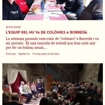
31.03.2025
L'EQUIP DEL NU VA DE COLÒNIES A BORREDÀ
La setmana passada vam estar de "colònies" a Borredà i va
ser preciós. És una tancada de treball que fem cada any
per fer un balanç anual,...
Notícies
Teatre Nu
Vincles amb el territori