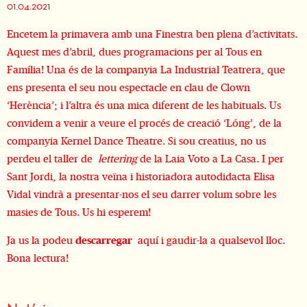
01.04.2021
Encetem la primavera amb una Finestra ben plena d’activitats.
Aquest mes d’abril, dues programacions per al Tous en
Família! Una és de la companyia La Industrial Teatrera, que
ens presenta el seu nou espectacle en clau de Clown
‘Herència’; i l’altra és una mica diferent de les habituals. Us
convidem a venir a veure el procés de creació ‘Lóng’, de la
companyia Kernel Dance Theatre. Si sou creatius, no us
perdeu el taller de
lettering
de la Laia Voto a La Casa. I per
Sant Jordi, la nostra veïna i historiadora autodidacta Elisa
Vidal vindrà a presentar-nos el seu darrer volum sobre les
masies de Tous. Us hi esperem!
Ja us la podeu
descarregar
aquí i gaudir-la a qualsevol lloc.
Bona lectura!