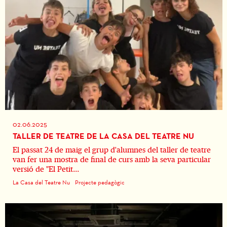
02.06.2025
TALLER DE TEATRE DE LA CASA DEL TEATRE NU
El passat 24 de maig el grup d'alumnes del taller de teatre
van fer una mostra de final de curs amb la seva particular
versió de "El Petit...
La Casa del Teatre Nu
Projecte pedagògic