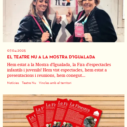
07.04.2025
EL TEATRE NU A LA MOSTRA D'IGUALADA
Hem estat a la Mostra d'Igualada, la Fira d'espectacles
infantils i juvenils! Hem vist espectacles, hem estat a
presentacions i reunions, hem conegut...
Notícies
Teatre Nu
Vincles amb el territori