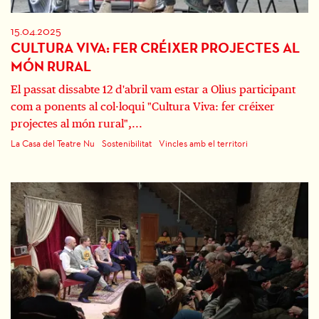
15.04.2025
CULTURA VIVA: FER CRÉIXER PROJECTES AL
MÓN RURAL
El passat dissabte 12 d'abril vam estar a Olius participant
com a ponents al col·loqui "Cultura Viva: fer créixer
projectes al món rural",...
La Casa del Teatre Nu
Sostenibilitat
Vincles amb el territori