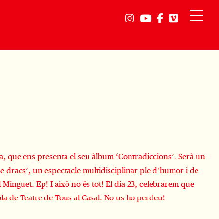
Link a instagram
Link a youtube
Link a faceb
Link a vi
ila, que ens presenta el seu àlbum ‘Contradiccions’. Serà un
de dracs’, un espectacle multidisciplinar ple d’humor i de
Minguet. Ep! I això no és tot! El dia 23, celebrarem que
ola de Teatre de Tous al Casal. No us ho perdeu!