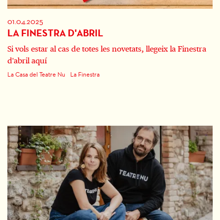
01.04.2025
LA FINESTRA D'ABRIL
Si vols estar al cas de totes les novetats, llegeix la Finestra
d'abril aquí
La Casa del Teatre Nu
La Finestra