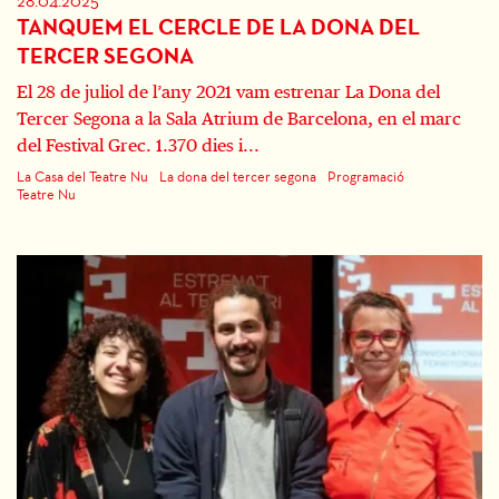
28.04.2025
TANQUEM EL CERCLE DE LA DONA DEL
TERCER SEGONA
El 28 de juliol de l’any 2021 vam estrenar La Dona del
Tercer Segona a la Sala Atrium de Barcelona, en el marc
del Festival Grec. 1.370 dies i...
La Casa del Teatre Nu
La dona del tercer segona
Programació
Teatre Nu