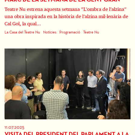
Teatre Nu estrena aquesta setmana “L’ombra de l’alzina”
una obra inspirada en la història de l’alzina mil·lenària de
Cal Gol, la qual...
La Casa del Teatre Nu
Notícies
Programació
Teatre Nu
11.07.2025
VISITA DEL PRESIDENT DEL PARLAMENT A LA