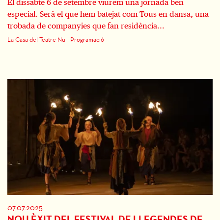
El dissabte 6 de setembre viurem una jornada ben
especial. Serà el que hem batejat com Tous en dansa, una
trobada de companyies que fan residència...
La Casa del Teatre Nu
Programació
07.07.2025
NOU ÈXIT DEL FESTIVAL DE LLEGENDES DE