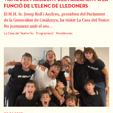
FUNCIÓ DE L'ELENC DE LLEDONERS
El M.H. Sr. Josep Rull i Andreu, president del Parlament
de la Generalitat de Catalunya, ha visitat La Casa del Teatre
Nu juntament amb el seu...
La Casa del Teatre Nu
Programació
Residències