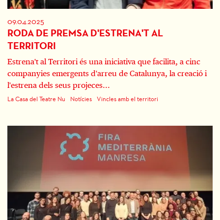
09.04.2025
RODA DE PREMSA D'ESTRENA'T AL
TERRITORI
Estrena't al Territori és una iniciativa que facilita, a cinc
companyies emergents d'arreu de Catalunya, la creació i
l'estrena dels seus projeces...
La Casa del Teatre Nu
Notícies
Vincles amb el territori