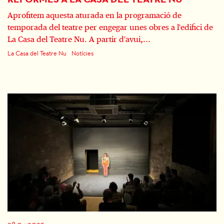
Aprofitem aquesta aturada en la programació de
temporada del teatre per engegar unes obres a l'edifici de
La Casa del Teatre Nu. A partir d'avui,...
La Casa del Teatre Nu
Notícies