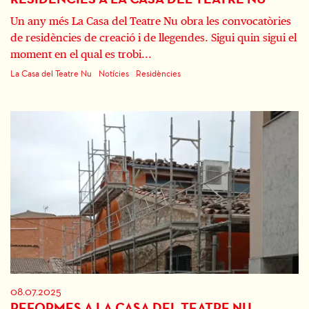
Un any més La Casa del Teatre Nu obra les convocatòries
de residències de creació i de llegendes. Sigui quin sigui el
moment en el qual es trobi...
La Casa del Teatre Nu
Notícies
Residències
08.07.2025
REFORMES A LA CASA DEL TEATRE NU