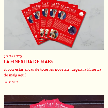
30.04.2025
LA FINESTRA DE MAIG
Si vols estar al cas de totes les novetats, llegeix la Finestra
de maig aquí
La Finestra