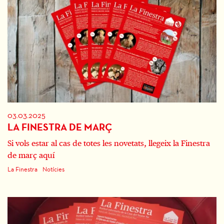
03.03.2025
LA FINESTRA DE MARÇ
Si vols estar al cas de totes les novetats, llegeix la Finestra
de març aquí
La Finestra
Notícies