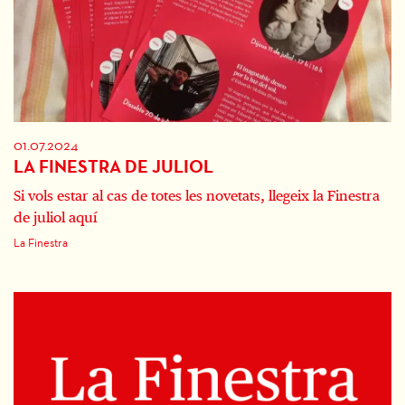
01.07.2024
LA FINESTRA DE JULIOL
Si vols estar al cas de totes les novetats, llegeix la Finestra
de juliol aquí
La Finestra