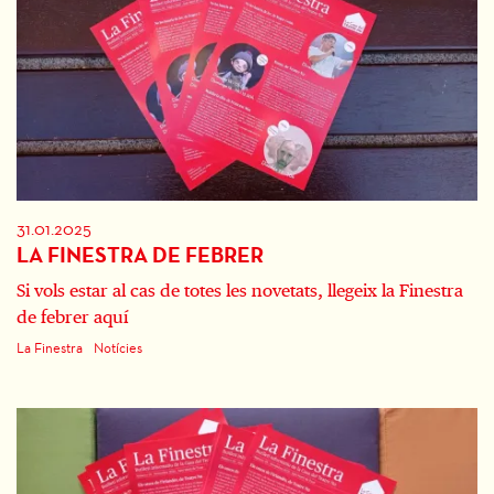
31.01.2025
LA FINESTRA DE FEBRER
Si vols estar al cas de totes les novetats, llegeix la Finestra
de febrer aquí
La Finestra
Notícies