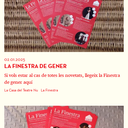
02.01.2025
LA FINESTRA DE GENER
Si vols estar al cas de totes les novetats, llegeix la Finestra
de gener aquí
La Casa del Teatre Nu
La Finestra