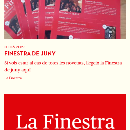
01.06.2024
FINESTRA DE JUNY
Si vols estar al cas de totes les novetats, llegeix la Finestra
de juny aquí
La Finestra