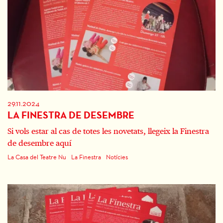
29.11.2024
LA FINESTRA DE DESEMBRE
Si vols estar al cas de totes les novetats, llegeix la Finestra
de desembre aquí
La Casa del Teatre Nu
La Finestra
Notícies