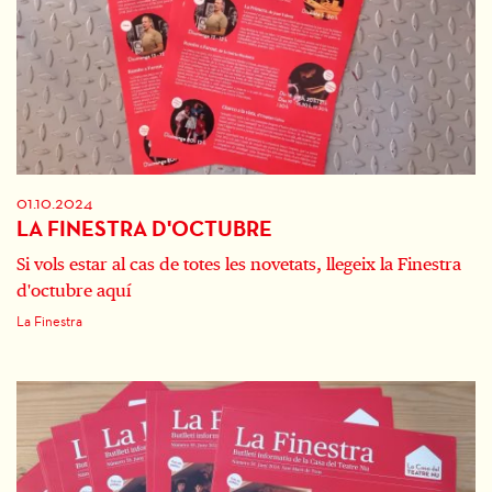
01.10.2024
LA FINESTRA D'OCTUBRE
Si vols estar al cas de totes les novetats, llegeix la Finestra
d'octubre aquí
La Finestra