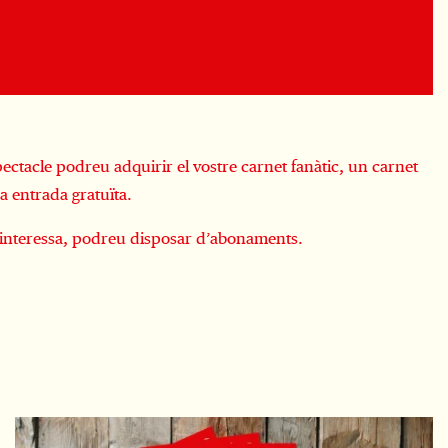
ectacle podreu adquirir el vostre carnet fanàtic, un carnet
na entrada gratuïta.
s interessa, podreu disposar d’abonaments.