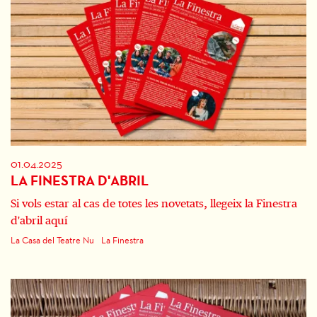
01.04.2025
LA FINESTRA D'ABRIL
Si vols estar al cas de totes les novetats, llegeix la Finestra
d'abril aquí
La Casa del Teatre Nu
La Finestra