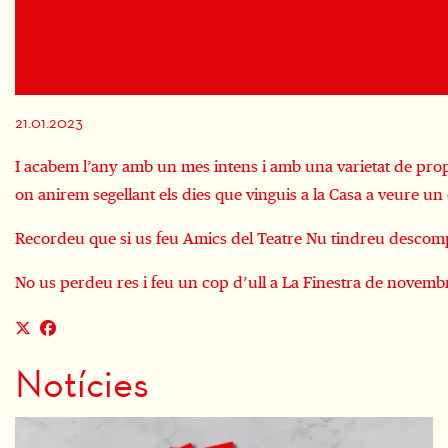
Diapositiva 1 de 1
21.01.2023
I acabem l’any amb un mes intens i amb una varietat de propo
on anirem segellant els dies que vinguis a la Casa a veure un 
Recordeu que si us feu Amics del Teatre Nu tindreu descompt
No us perdeu res i feu un cop d’ull a La Finestra de novemb
Notícies