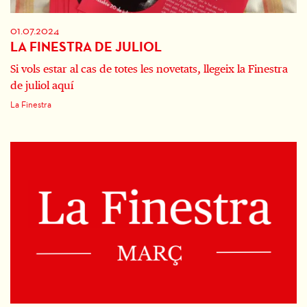
01.07.2024
LA FINESTRA DE JULIOL
Si vols estar al cas de totes les novetats, llegeix la Finestra
de juliol aquí
La Finestra