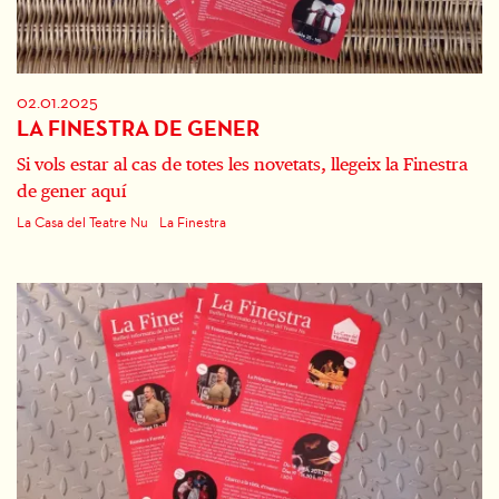
02.01.2025
LA FINESTRA DE GENER
Si vols estar al cas de totes les novetats, llegeix la Finestra
de gener aquí
La Casa del Teatre Nu
La Finestra