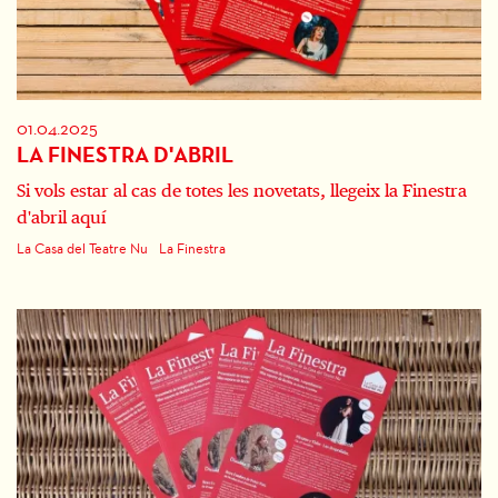
01.04.2025
LA FINESTRA D'ABRIL
Si vols estar al cas de totes les novetats, llegeix la Finestra
d'abril aquí
La Casa del Teatre Nu
La Finestra