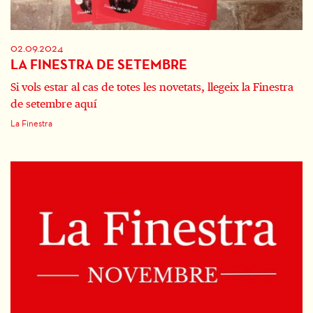
02.09.2024
LA FINESTRA DE SETEMBRE
Si vols estar al cas de totes les novetats, llegeix la Finestra
de setembre aquí
La Finestra