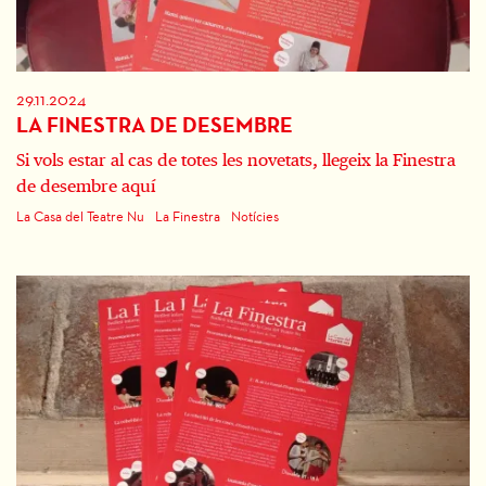
29.11.2024
LA FINESTRA DE DESEMBRE
Si vols estar al cas de totes les novetats, llegeix la Finestra
de desembre aquí
La Casa del Teatre Nu
La Finestra
Notícies