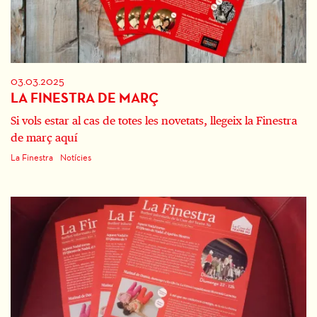
03.03.2025
LA FINESTRA DE MARÇ
Si vols estar al cas de totes les novetats, llegeix la Finestra
de març aquí
La Finestra
Notícies