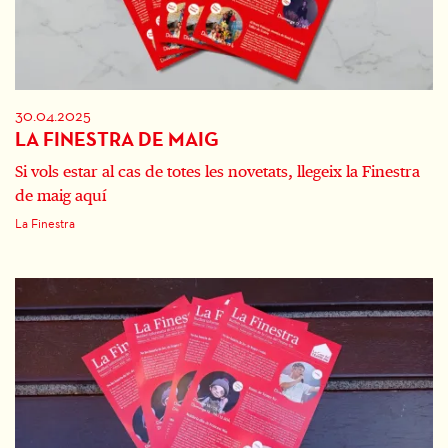
30.04.2025
LA FINESTRA DE MAIG
Si vols estar al cas de totes les novetats, llegeix la Finestra
de maig aquí
La Finestra