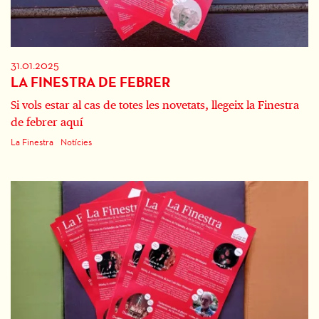
31.01.2025
LA FINESTRA DE FEBRER
Si vols estar al cas de totes les novetats, llegeix la Finestra
de febrer aquí
La Finestra
Notícies