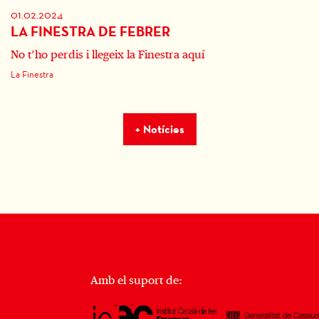
01.02.2024
LA FINESTRA DE FEBRER
No t’ho perdis i llegeix la Finestra aquí
La Finestra
+ Notícies
Amb el suport de: