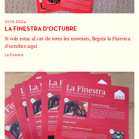
01.10.2024
LA FINESTRA D'OCTUBRE
Si vols estar al cas de totes les novetats, llegeix la Finestra
d'octubre aquí
La Finestra