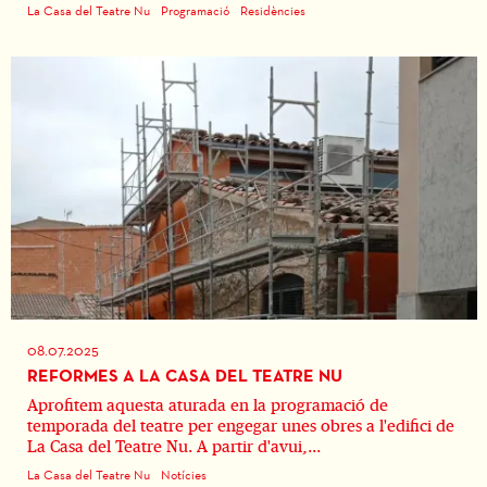
La Casa del Teatre Nu
Programació
Residències
08.07.2025
REFORMES A LA CASA DEL TEATRE NU
Aprofitem aquesta aturada en la programació de
temporada del teatre per engegar unes obres a l'edifici de
La Casa del Teatre Nu. A partir d'avui,...
La Casa del Teatre Nu
Notícies