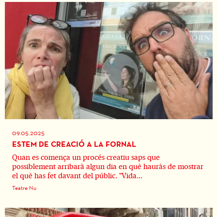
09.05.2025
ESTEM DE CREACIÓ A LA FORNAL
Quan es comença un procés creatiu saps que
possiblement arribarà algun dia en què hauràs de mostrar
el què has fet davant del públic. "Vida...
Teatre Nu