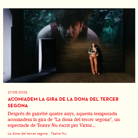
27.06.2025
ACOMIADEM LA GIRA DE LA DONA DEL TERCER
SEGONA
Després de gairebé quatre anys, aquesta temporada
acomiadem la gira de "La dona del tercer segona", un
espectacle de Teatre Nu escrit per Víctor...
La dona del tercer segona
Teatre Nu