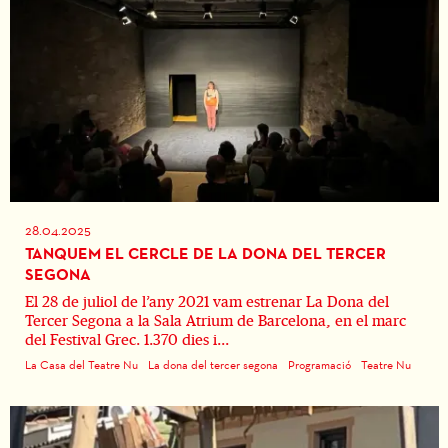
28.04.2025
TANQUEM EL CERCLE DE LA DONA DEL TERCER
SEGONA
El 28 de juliol de l’any 2021 vam estrenar La Dona del
Tercer Segona a la Sala Atrium de Barcelona, en el marc
del Festival Grec. 1.370 dies i...
La Casa del Teatre Nu
La dona del tercer segona
Programació
Teatre Nu