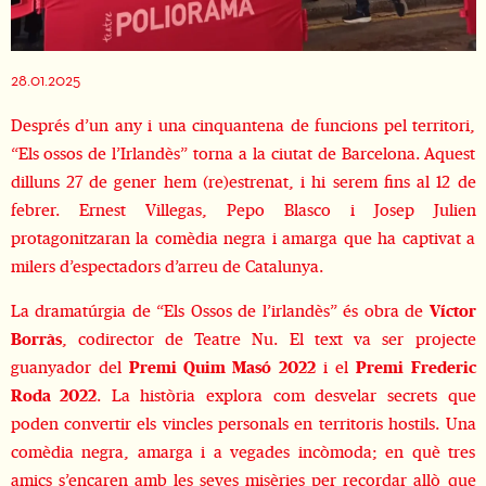
Diapositiva 2 de 5
28.01.2025
Després d’un any i una cinquantena de funcions pel territori,
“Els ossos de l’Irlandès” torna a la ciutat de Barcelona. Aquest
dilluns 27 de gener hem (re)estrenat, i hi serem fins al 12 de
febrer. Ernest Villegas, Pepo Blasco i Josep Julien
protagonitzaran la comèdia negra i amarga que ha captivat a
milers d’espectadors d’arreu de Catalunya.
La dramatúrgia de “Els Ossos de l’irlandès” és obra de
Víctor
Borràs
, codirector de Teatre Nu. El text va ser projecte
guanyador del
Premi Quim Masó 2022
i el
Premi Frederic
Roda 2022
. La història explora com desvelar secrets que
poden convertir els vincles personals en territoris hostils. Una
comèdia negra, amarga i a vegades incòmoda; en què tres
amics s’encaren amb les seves misèries per recordar allò que