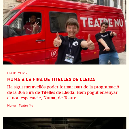
04.05.2025
NUMA A LA FIRA DE TITELLES DE LLEIDA
Ha sigut meravellós poder formar part de la programació
de la 36a Fira de Titelles de Lleida. Hem pogut ensenyar
el nou espectacle, Numa, de Teatre...
Numa
Teatre Nu