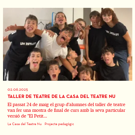
02.06.2025
TALLER DE TEATRE DE LA CASA DEL TEATRE NU
El passat 24 de maig el grup d'alumnes del taller de teatre
van fer una mostra de final de curs amb la seva particular
versió de "El Petit...
La Casa del Teatre Nu
Projecte pedagògic