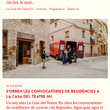
Cal Gol, la qual...
La Casa del Teatre Nu
Notícies
Programació
Teatre Nu
10.09.2025
S'OBREN LES CONVOCATÒRIES DE RESIDÈNCIES A
LA CASA DEL TEATRE NU
Un any més La Casa del Teatre Nu obra les convocatòries
de residències de creació i de llegendes. Sigui quin sigui el