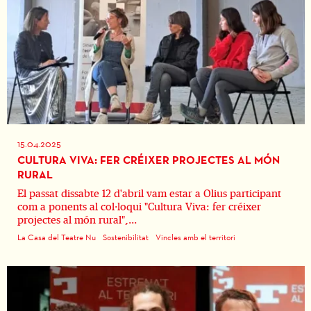
15.04.2025
CULTURA VIVA: FER CRÉIXER PROJECTES AL MÓN
RURAL
El passat dissabte 12 d'abril vam estar a Olius participant
com a ponents al col·loqui "Cultura Viva: fer créixer
projectes al món rural",...
La Casa del Teatre Nu
Sostenibilitat
Vincles amb el territori