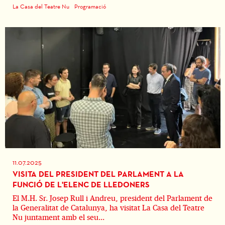
La Casa del Teatre Nu
Programació
11.07.2025
VISITA DEL PRESIDENT DEL PARLAMENT A LA
FUNCIÓ DE L'ELENC DE LLEDONERS
El M.H. Sr. Josep Rull i Andreu, president del Parlament de
la Generalitat de Catalunya, ha visitat La Casa del Teatre
Nu juntament amb el seu...