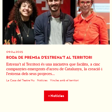
09.04.2025
RODA DE PREMSA D'ESTRENA'T AL TERRITORI
Estrena't al Territori és una iniciativa que facilita, a cinc
companyies emergents d'arreu de Catalunya, la creació i
l'estrena dels seus projeces...
La Casa del Teatre Nu
Notícies
Vincles amb el territori
+ Notícies