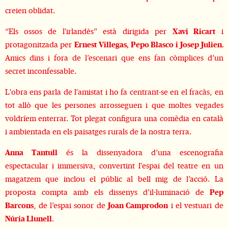
creien oblidat.
“Els ossos de l'irlandès” està dirigida per
Xavi Ricart
i
protagonitzada per
Ernest Villegas, Pepo Blasco i Josep Julien.
Amics dins i fora de l’escenari que ens fan còmplices d’un
secret inconfessable.
L'obra ens parla de l'amistat i ho fa centrant-se en el fracàs, en
tot allò que les persones arrosseguen i que moltes vegades
voldríem enterrar. Tot plegat configura una comèdia en català
i ambientada en els paisatges rurals de la nostra terra.
Anna Tantull
és la dissenyadora d’una escenografia
espectacular i immersiva, convertint l'espai del teatre en un
magatzem que inclou el públic al bell mig de l’acció. La
proposta compta amb els dissenys d’il·luminació de
Pep
Barcons
, de l’espai sonor de
Joan Camprodon
i el vestuari de
Núria Llunell
.