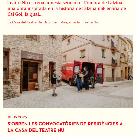
Teatre Nu estrena aquesta setmana “L’ombra de l’alzina”
una obra inspirada en la història de l’alzina mil·lenària de
Cal Gol, la qual...
La Casa del Teatre Nu
Notícies
Programació
Teatre Nu
10.09.2025
S'OBREN LES CONVOCATÒRIES DE RESIDÈNCIES A
LA CASA DEL TEATRE NU