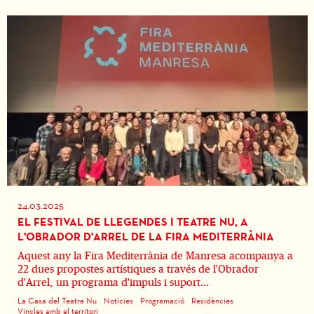
24.03.2025
EL FESTIVAL DE LLEGENDES I TEATRE NU, A
L'OBRADOR D'ARREL DE LA FIRA MEDITERRÀNIA
Aquest any la Fira Mediterrània de Manresa acompanya a
22 dues propostes artístiques a través de l'Obrador
d'Arrel, un programa d'impuls i suport...
La Casa del Teatre Nu
Notícies
Programació
Residències
Vincles amb el territori