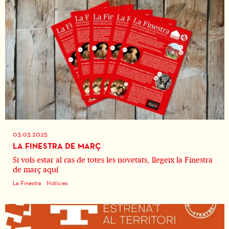
03.03.2025
LA FINESTRA DE MARÇ
Si vols estar al cas de totes les novetats, llegeix la Finestra
de març aquí
La Finestra
Notícies