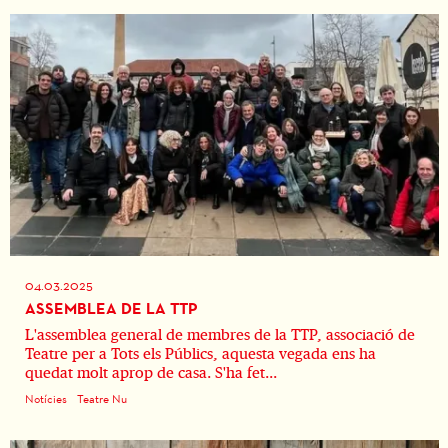
04.03.2025
ASSEMBLEA DE LA TTP
L'assemblea general de membres de la TTP, associació de
Teatre per a Tots els Públics, aquesta vegada ens ha
quedat molt aprop de casa. S'ha fet...
Notícies
Teatre Nu