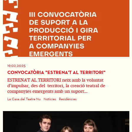
19.02.2025
CONVOCATÒRIA "ESTRENA'T AL TERRITORI"
ESTRENA’T AL TERRITORI neix amb la voluntat
d’impulsar, des del territori, la creació teatral de
companyies emergents amb un suport...
La Casa del Teatre Nu
Notícies
Residències