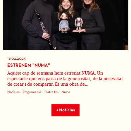
18.02.2025
ESTRENEM "NUMA"
Aquest cap de setmana hem estrenat NUMA. Un
espectacle que ens parla de la generositat, de la necessitat
de crear i de compartir. És una obra de...
Notícies
Programació
Teatre Nu
Numa
+ Notícies