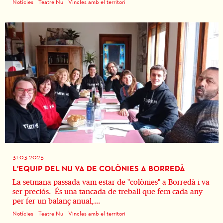
Notícies
Teatre Nu
Vincles amb el territori
31.03.2025
L'EQUIP DEL NU VA DE COLÒNIES A BORREDÀ
La setmana passada vam estar de "colònies" a Borredà i va
ser preciós. És una tancada de treball que fem cada any
per fer un balanç anual,...
Notícies
Teatre Nu
Vincles amb el territori