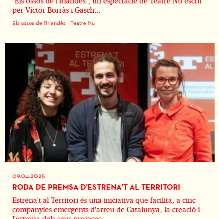
"Els ossos de l'irlandès", un espectacle de Teatre Nu escrit
per Víctor Borràs i Gasch...
Els ossos de l'Irlandès
Teatre Nu
09.04.2025
RODA DE PREMSA D'ESTRENA'T AL TERRITORI
Estrena't al Territori és una iniciativa que facilita, a cinc
companyies emergents d'arreu de Catalunya, la creació i
l'estrena dels seus projeces...