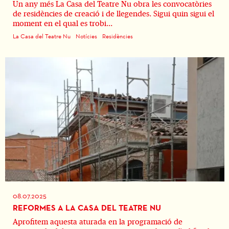
Un any més La Casa del Teatre Nu obra les convocatòries
de residències de creació i de llegendes. Sigui quin sigui el
moment en el qual es trobi...
La Casa del Teatre Nu
Notícies
Residències
08.07.2025
REFORMES A LA CASA DEL TEATRE NU
Aprofitem aquesta aturada en la programació de