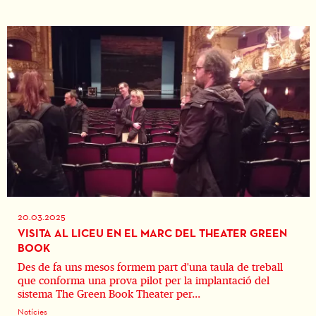
20.03.2025
VISITA AL LICEU EN EL MARC DEL THEATER GREEN
BOOK
Des de fa uns mesos formem part d'una taula de treball
que conforma una prova pilot per la implantació del
sistema The Green Book Theater per...
Notícies