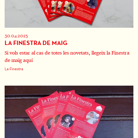
30.04.2025
LA FINESTRA DE MAIG
Si vols estar al cas de totes les novetats, llegeix la Finestra
de maig aquí
La Finestra