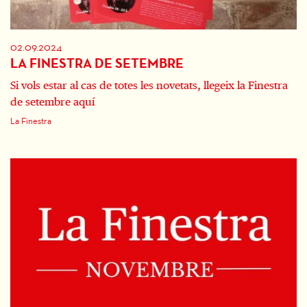
02.09.2024
LA FINESTRA DE SETEMBRE
Si vols estar al cas de totes les novetats, llegeix la Finestra
de setembre aquí
La Finestra