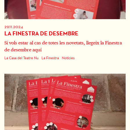
29.11.2024
LA FINESTRA DE DESEMBRE
Si vols estar al cas de totes les novetats, llegeix la Finestra
de desembre aquí
La Casa del Teatre Nu
La Finestra
Notícies