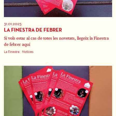
31.01.2025
LA FINESTRA DE FEBRER
Si vols estar al cas de totes les novetats, llegeix la Finestra
de febrer aquí
La Finestra
Notícies