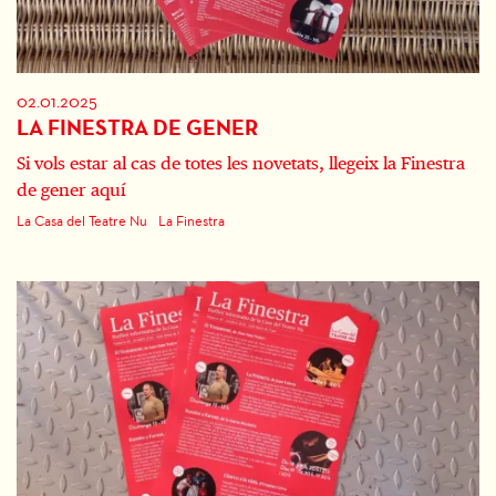
02.01.2025
LA FINESTRA DE GENER
Si vols estar al cas de totes les novetats, llegeix la Finestra
de gener aquí
La Casa del Teatre Nu
La Finestra