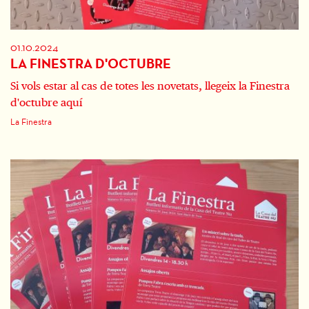
01.10.2024
LA FINESTRA D'OCTUBRE
Si vols estar al cas de totes les novetats, llegeix la Finestra
d'octubre aquí
La Finestra