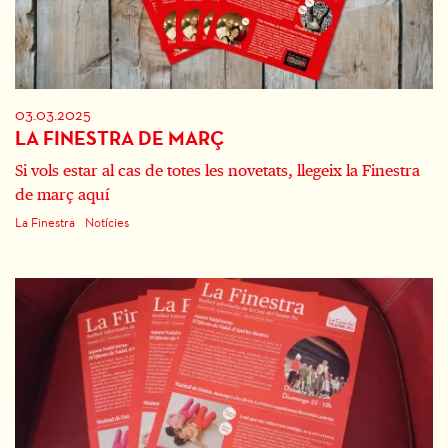
03.03.2025
LA FINESTRA DE MARÇ
Si vols estar al cas de totes les novetats, llegeix la Finestra
de març aquí
La Finestra
Notícies