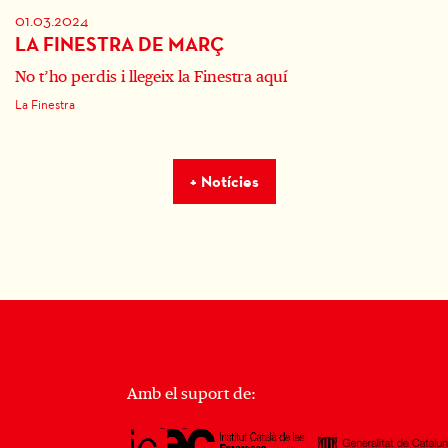
01.03.2024
LA FINESTRA DE MARÇ
No t’ho perdis i llegeix la Finestra aquí
La Finestra
+ Notícies
Amb el suport de: