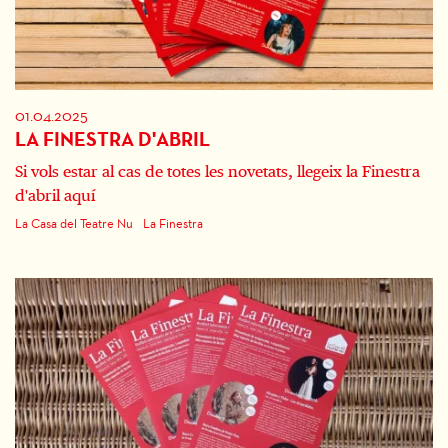
01.04.2025
LA FINESTRA D'ABRIL
Si vols estar al cas de totes les novetats, llegeix la Finestra
d'abril aquí
La Casa del Teatre Nu
La Finestra