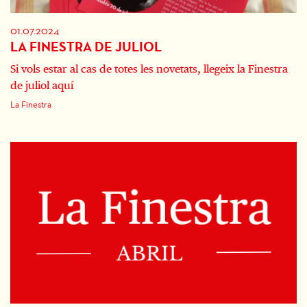
01.07.2024
LA FINESTRA DE JULIOL
Si vols estar al cas de totes les novetats, llegeix la Finestra
de juliol aquí
La Finestra