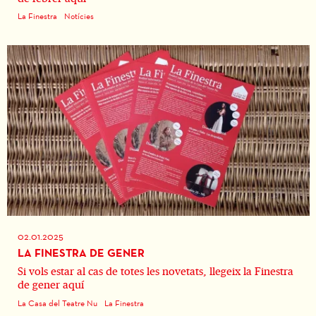
La Finestra
Notícies
02.01.2025
LA FINESTRA DE GENER
Si vols estar al cas de totes les novetats, llegeix la Finestra
de gener aquí
La Casa del Teatre Nu
La Finestra