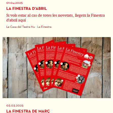
01.04.2025
LA FINESTRA D'ABRIL
Si vols estar al cas de totes les novetats, llegeix la Finestra
d'abril aquí
La Casa del Teatre Nu
La Finestra
03.03.2025
LA FINESTRA DE MARÇ