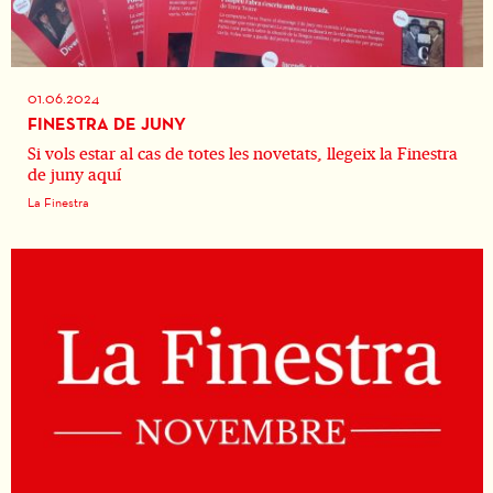
01.06.2024
FINESTRA DE JUNY
Si vols estar al cas de totes les novetats, llegeix la Finestra
de juny aquí
La Finestra