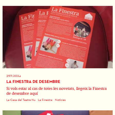
29.11.2024
LA FINESTRA DE DESEMBRE
Si vols estar al cas de totes les novetats, llegeix la Finestra
de desembre aquí
La Casa del Teatre Nu
La Finestra
Notícies