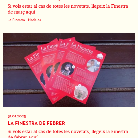
Si vols estar al cas de totes les novetats, llegeix la Finestra
de març aquí
La Finestra
Notícies
31.01.2025
LA FINESTRA DE FEBRER
Si vols estar al cas de totes les novetats, llegeix la Finestra
de febrer aquí