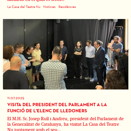
La Casa del Teatre Nu
Notícies
Residències
11.07.2025
VISITA DEL PRESIDENT DEL PARLAMENT A LA
FUNCIÓ DE L'ELENC DE LLEDONERS
El M.H. Sr. Josep Rull i Andreu, president del Parlament de
la Generalitat de Catalunya, ha visitat La Casa del Teatre
Nu juntament amb el seu...