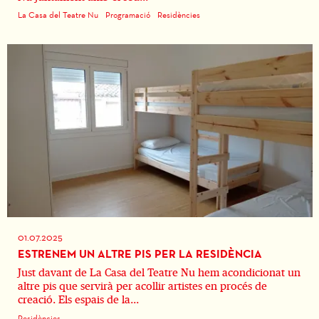
La Casa del Teatre Nu
Programació
Residències
01.07.2025
ESTRENEM UN ALTRE PIS PER LA RESIDÈNCIA
Just davant de La Casa del Teatre Nu hem acondicionat un
altre pis que servirà per acollir artistes en procés de
creació. Els espais de la...
Residències