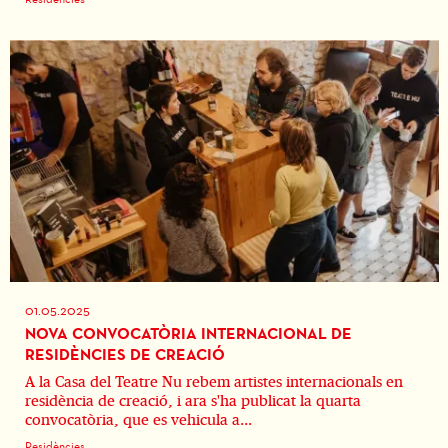
01.05.2025
NOVA CONVOCATÒRIA INTERNACIONAL DE
RESIDÈNCIES DE CREACIÓ
A la Casa del Teatre Nu rebem artistes internacionals en
residència de creació, i ara s'ha publicat la quarta
convocatòria, que es vehicula a...
Residències