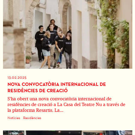
13.02.2025
NOVA CONVOCATÒRIA INTERNACIONAL DE
RESIDÈNCIES DE CREACIÓ
S'ha obert una nova convocatòria internacional de
residències de creació a La Casa del Teatre Nu a través de
la plataforma Resartis. La...
Notícies
Residències