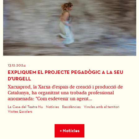
13.12.2024
EXPLIQUEM EL PROJECTE PEGADÒGIC A LA SEU
D'URGELL
Xarxaprod, la Xarxa d'espais de creació i producció de
Catalunya, ha organitzat una trobada professional
anomenada: "Com esdevenir un agent...
La Casa del Teatre Nu
Notícies
Residències
Vincles amb el territori
Visites Escolars
+ Notícies