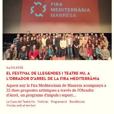
24.03.2025
EL FESTIVAL DE LLEGENDES I TEATRE NU, A
L'OBRADOR D'ARREL DE LA FIRA MEDITERRÀNIA
Aquest any la Fira Mediterrània de Manresa acompanya a
22 dues propostes artístiques a través de l'Obrador
d'Arrel, un programa d'impuls i suport...
La Casa del Teatre Nu
Notícies
Programació
Residències
Vincles amb el territori