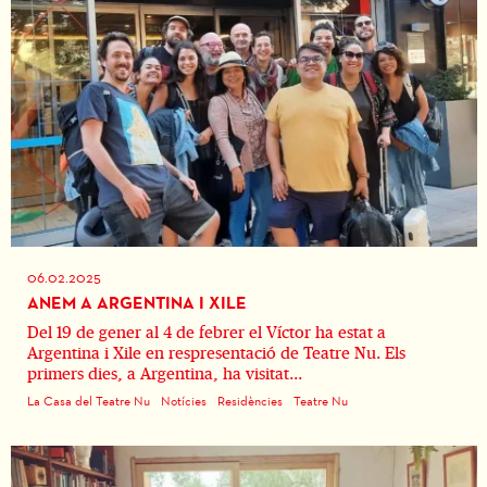
06.02.2025
ANEM A ARGENTINA I XILE
Del 19 de gener al 4 de febrer el Víctor ha estat a
Argentina i Xile en respresentació de Teatre Nu. Els
primers dies, a Argentina, ha visitat...
La Casa del Teatre Nu
Notícies
Residències
Teatre Nu