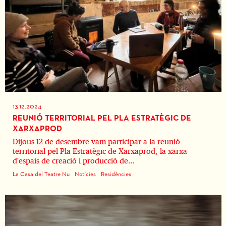
13.12.2024
REUNIÓ TERRITORIAL PEL PLA ESTRATÈGIC DE
XARXAPROD
Dijous 12 de desembre vam participar a la reunió
territorial pel Pla Estratègic de Xarxaprod, la xarxa
d'espais de creació i producció de...
La Casa del Teatre Nu
Notícies
Residències