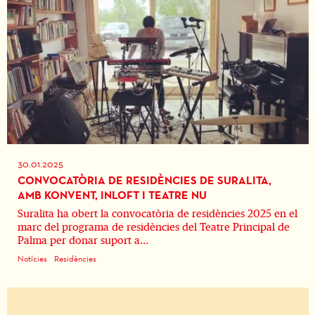
30.01.2025
CONVOCATÒRIA DE RESIDÈNCIES DE SURALITA,
AMB KONVENT, INLOFT I TEATRE NU
Suralita ha obert la convocatòria de residències 2025 en el
marc del programa de residències del Teatre Principal de
Palma per donar suport a...
Notícies
Residències