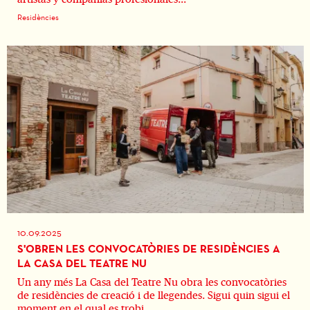
Residències
10.09.2025
S'OBREN LES CONVOCATÒRIES DE RESIDÈNCIES A
LA CASA DEL TEATRE NU
Un any més La Casa del Teatre Nu obra les convocatòries
de residències de creació i de llegendes. Sigui quin sigui el
moment en el qual es trobi...