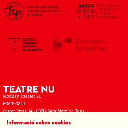
Monday Theater SL
B66656844
Carrer Prats, 14 - 08712 Sant Martí de Tous
M: (+34) 677 519 625 · T: (+34) 93 805 08 63
Informació sobre cookies