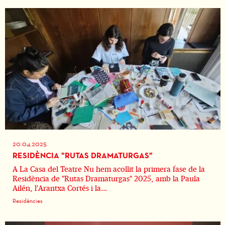
20.04.2025
RESIDÈNCIA "RUTAS DRAMATURGAS"
A La Casa del Teatre Nu hem acollit la primera fase de la
Residència de "Rutas Dramaturgas" 2025, amb la Paula
Ailén, l'Arantxa Cortés i la...
Residències