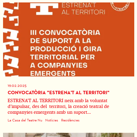
19.02.2025
CONVOCATÒRIA "ESTRENA'T AL TERRITORI"
ESTRENA’T AL TERRITORI neix amb la voluntat
d’impulsar, des del territori, la creació teatral de
companyies emergents amb un suport...
La Casa del Teatre Nu
Notícies
Residències