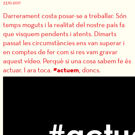
23.10.2017
Darrerament costa posar-se a treballar. Són
temps moguts i la realitat del nostre país fa
que visquem pendents i atents. Dimarts
passat les circumstàncies ens van superar i
en comptes de fer com si res vam gravar
aquest vídeo. Perquè si una cosa sabem fe és
#actuem
actuar. I ara toca.
, doncs.