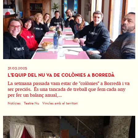
31.03.2025
L'EQUIP DEL NU VA DE COLÒNIES A BORREDÀ
La setmana passada vam estar de "colònies" a Borredà i va
ser preciós. És una tancada de treball que fem cada any
per fer un balanç anual,...
Notícies
Teatre Nu
Vincles amb el territori