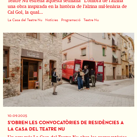
Teatre Nu estrena aquesta setmana “L’ombra de l’alzina”
una obra inspirada en la història de l’alzina mil·lenària de
Cal Gol, la qual...
La Casa del Teatre Nu
Notícies
Programació
Teatre Nu
10.09.2025
S'OBREN LES CONVOCATÒRIES DE RESIDÈNCIES A
LA CASA DEL TEATRE NU