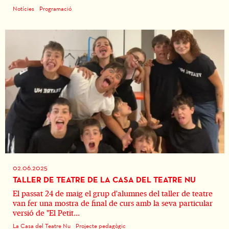
Notícies
Programació
02.06.2025
TALLER DE TEATRE DE LA CASA DEL TEATRE NU
El passat 24 de maig el grup d'alumnes del taller de teatre
van fer una mostra de final de curs amb la seva particular
versió de "El Petit...
La Casa del Teatre Nu
Projecte pedagògic