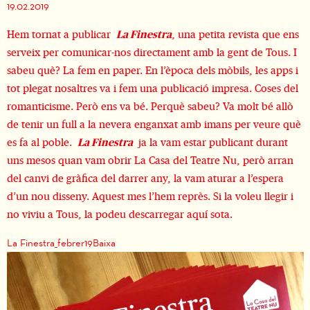
19.02.2019
Hem tornat a publicar
La Finestra
, una petita revista que ens
serveix per comunicar-nos directament amb la gent de Tous. I
sabeu què? La fem en paper. En l’època dels mòbils, les apps i
tot plegat nosaltres va i fem una publicació impresa. Coses del
romanticisme. Però ens va bé. Perquè sabeu? Va molt bé allò
de tenir un full a la nevera enganxat amb imans per veure què
es fa al poble.
La Finestra
ja la vam estar publicant durant
uns mesos quan vam obrir La Casa del Teatre Nu, però arran
del canvi de gràfica del darrer any, la vam aturar a l’espera
d’un nou disseny. Aquest mes l’hem reprès. Si la voleu llegir i
no viviu a Tous, la podeu descarregar aquí sota.
La Finestra_febrer19
Baixa