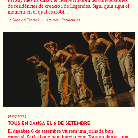
Un any més La Casa del Teatre Nu obra les convocatòries
de residències de creació i de llegendes. Sigui quin sigui el
moment en el qual es trobi...
La Casa del Teatre Nu
Notícies
Residències
31.07.2025
TOUS EN DANSA EL 6 DE SETEMBRE
El dissabte 6 de setembre viurem una jornada ben
especial. Serà el que hem batejat com Tous en dansa, una