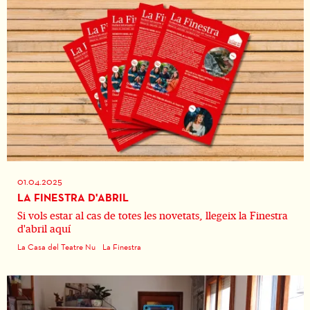
01.04.2025
LA FINESTRA D'ABRIL
Si vols estar al cas de totes les novetats, llegeix la Finestra
d'abril aquí
La Casa del Teatre Nu
La Finestra