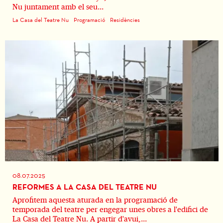
Nu juntament amb el seu...
La Casa del Teatre Nu
Programació
Residències
08.07.2025
REFORMES A LA CASA DEL TEATRE NU
Aprofitem aquesta aturada en la programació de
temporada del teatre per engegar unes obres a l'edifici de
La Casa del Teatre Nu. A partir d'avui,...