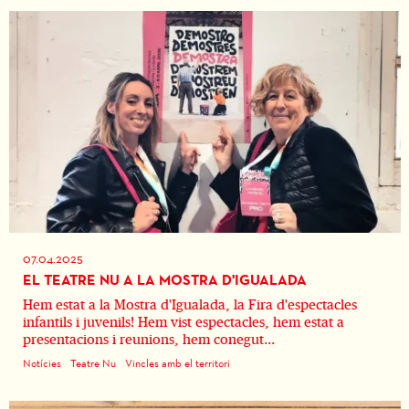
07.04.2025
EL TEATRE NU A LA MOSTRA D'IGUALADA
Hem estat a la Mostra d'Igualada, la Fira d'espectacles
infantils i juvenils! Hem vist espectacles, hem estat a
presentacions i reunions, hem conegut...
Notícies
Teatre Nu
Vincles amb el territori