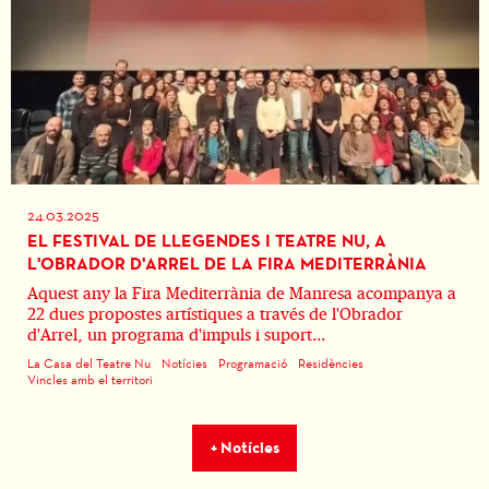
24.03.2025
EL FESTIVAL DE LLEGENDES I TEATRE NU, A
L'OBRADOR D'ARREL DE LA FIRA MEDITERRÀNIA
Aquest any la Fira Mediterrània de Manresa acompanya a
22 dues propostes artístiques a través de l'Obrador
d'Arrel, un programa d'impuls i suport...
La Casa del Teatre Nu
Notícies
Programació
Residències
Vincles amb el territori
+ Notícies