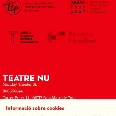
Monday Theater SL
B66656844
Carrer Prats, 14 - 08712 Sant Martí de Tous
M: (+34) 677 519 625 · T: (+34) 93 805 08 63
Informació sobre cookies
Sitemap
|
Avís Legal
|
Ús de Cookies
|
Contactar
|