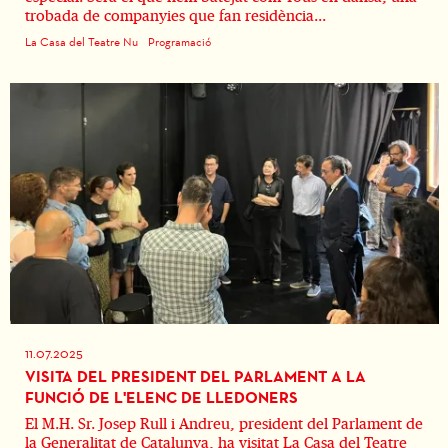
trobada de companyies que fan residència...
La Casa del Teatre Nu
Programació
11.07.2025
VISITA DEL PRESIDENT DEL PARLAMENT A LA
FUNCIÓ DE L'ELENC DE LLEDONERS
El M.H. Sr. Josep Rull i Andreu, president del Parlament de
la Generalitat de Catalunya, ha visitat La Casa del Teatre