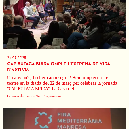
24.03.2025
CAP BUTACA BUIDA OMPLE L'ESTRENA DE VIDA
D'ARTISTA
Un any més, ho hem aconseguit! Hem omplert tot el
teatre en la diada del 22 de març per celebrar la jornada
"CAP BUTACA BUIDA". La Casa del...
La Casa del Teatre Nu
Programació