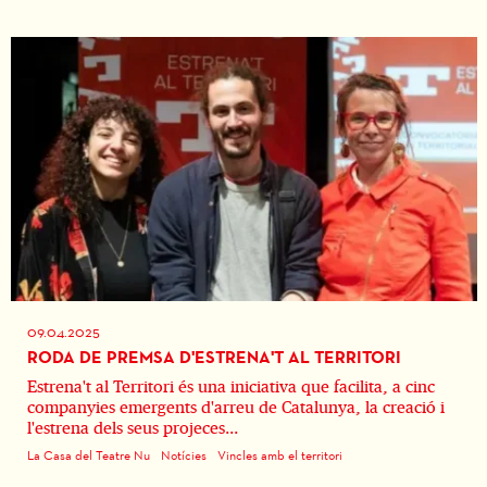
09.04.2025
RODA DE PREMSA D'ESTRENA'T AL TERRITORI
Estrena't al Territori és una iniciativa que facilita, a cinc
companyies emergents d'arreu de Catalunya, la creació i
l'estrena dels seus projeces...
La Casa del Teatre Nu
Notícies
Vincles amb el territori