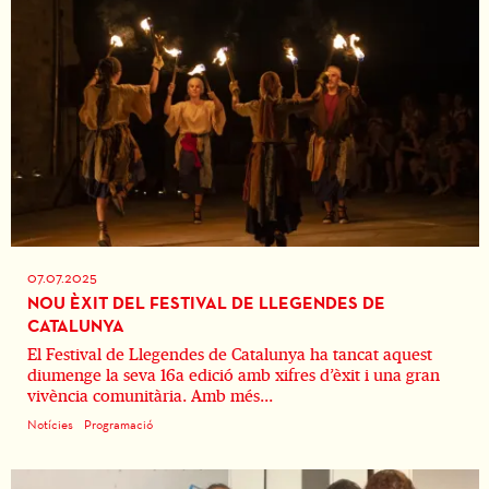
07.07.2025
NOU ÈXIT DEL FESTIVAL DE LLEGENDES DE
CATALUNYA
El Festival de Llegendes de Catalunya ha tancat aquest
diumenge la seva 16a edició amb xifres d’èxit i una gran
vivència comunitària. Amb més...
Notícies
Programació