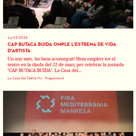
24.03.2025
CAP BUTACA BUIDA OMPLE L'ESTRENA DE VIDA
D'ARTISTA
Un any més, ho hem aconseguit! Hem omplert tot el
teatre en la diada del 22 de març per celebrar la jornada
"CAP BUTACA BUIDA". La Casa del...
La Casa del Teatre Nu
Programació