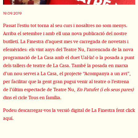
Diapositiva 1 de 1
19.09.2019
Passat l’estiu tot torna al seu curs i nosaltres no som menys.
Arriba el setembre i amb ell una nova publicació del nostre
butlletí. La Finestra d’aquest mes ve carregada de novetats i
efemèrides: els vint anys del Teatre Nu, l’arrencada de la nova
programació de La Casa amb el duet Ual·la! o la posada a punt
dels tallers de teatre de La Casa. També la posada en marxa
d’un nou servei a La Casa, el projecte “Acompanya a un avi”,
per facilitar que la gent gran pugui venir al teatre o l’estrena
de l’últim espectacle de Teatre Nu,
En Patufet (i els seus pares)
dins el cicle Tous en família.
Podeu descarregar-vos la versió digital de La Finestra fent click
aquí.