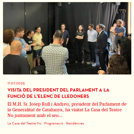
11.07.2025
VISITA DEL PRESIDENT DEL PARLAMENT A LA
FUNCIÓ DE L'ELENC DE LLEDONERS
El M.H. Sr. Josep Rull i Andreu, president del Parlament de
la Generalitat de Catalunya, ha visitat La Casa del Teatre
Nu juntament amb el seu...
La Casa del Teatre Nu
Programació
Residències