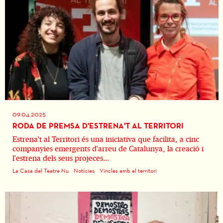
09.04.2025
RODA DE PREMSA D'ESTRENA'T AL TERRITORI
Estrena't al Territori és una iniciativa que facilita, a cinc
companyies emergents d'arreu de Catalunya, la creació i
l'estrena dels seus projeces...
La Casa del Teatre Nu
Notícies
Vincles amb el territori