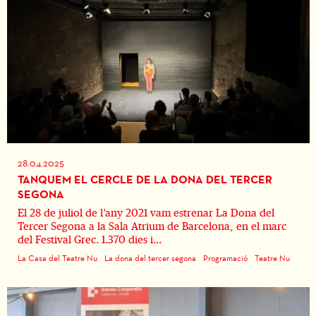
28.04.2025
TANQUEM EL CERCLE DE LA DONA DEL TERCER
SEGONA
El 28 de juliol de l’any 2021 vam estrenar La Dona del
Tercer Segona a la Sala Atrium de Barcelona, en el marc
del Festival Grec. 1.370 dies i...
La Casa del Teatre Nu
La dona del tercer segona
Programació
Teatre Nu