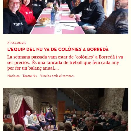
31.03.2025
L'EQUIP DEL NU VA DE COLÒNIES A BORREDÀ
La setmana passada vam estar de "colònies" a Borredà i va
ser preciós. És una tancada de treball que fem cada any
per fer un balanç anual,...
Notícies
Teatre Nu
Vincles amb el territori