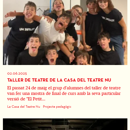
02.06.2025
TALLER DE TEATRE DE LA CASA DEL TEATRE NU
El passat 24 de maig el grup d'alumnes del taller de teatre
van fer una mostra de final de curs amb la seva particular
versió de "El Petit...
La Casa del Teatre Nu
Projecte pedagògic