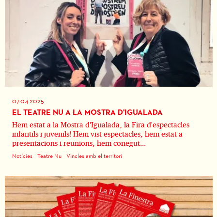
07.04.2025
EL TEATRE NU A LA MOSTRA D'IGUALADA
Hem estat a la Mostra d'Igualada, la Fira d'espectacles
infantils i juvenils! Hem vist espectacles, hem estat a
presentacions i reunions, hem conegut...
Notícies
Teatre Nu
Vincles amb el territori