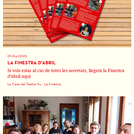
01.04.2025
LA FINESTRA D'ABRIL
Si vols estar al cas de totes les novetats, llegeix la Finestra
d'abril aquí
La Casa del Teatre Nu
La Finestra