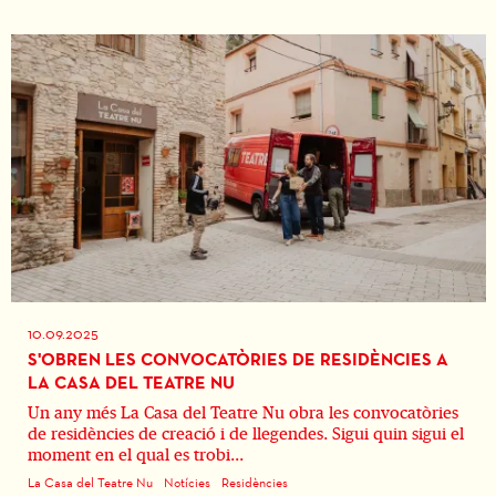
10.09.2025
S'OBREN LES CONVOCATÒRIES DE RESIDÈNCIES A
LA CASA DEL TEATRE NU
Un any més La Casa del Teatre Nu obra les convocatòries
de residències de creació i de llegendes. Sigui quin sigui el
moment en el qual es trobi...
La Casa del Teatre Nu
Notícies
Residències