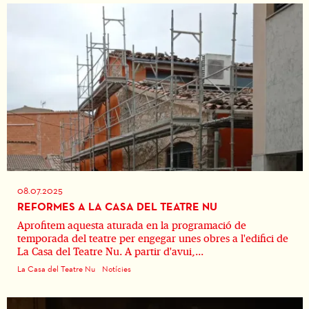
08.07.2025
REFORMES A LA CASA DEL TEATRE NU
Aprofitem aquesta aturada en la programació de
temporada del teatre per engegar unes obres a l'edifici de
La Casa del Teatre Nu. A partir d'avui,...
La Casa del Teatre Nu
Notícies