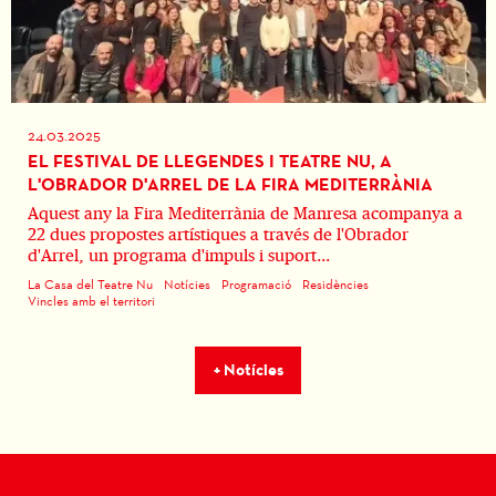
24.03.2025
EL FESTIVAL DE LLEGENDES I TEATRE NU, A
L'OBRADOR D'ARREL DE LA FIRA MEDITERRÀNIA
Aquest any la Fira Mediterrània de Manresa acompanya a
22 dues propostes artístiques a través de l'Obrador
d'Arrel, un programa d'impuls i suport...
La Casa del Teatre Nu
Notícies
Programació
Residències
Vincles amb el territori
+ Notícies