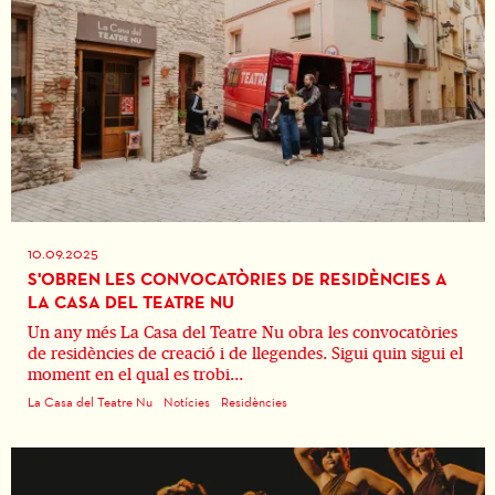
10.09.2025
S'OBREN LES CONVOCATÒRIES DE RESIDÈNCIES A
LA CASA DEL TEATRE NU
Un any més La Casa del Teatre Nu obra les convocatòries
de residències de creació i de llegendes. Sigui quin sigui el
moment en el qual es trobi...
La Casa del Teatre Nu
Notícies
Residències