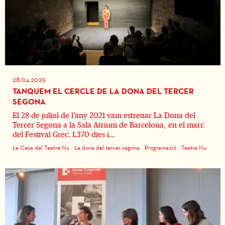
28.04.2025
TANQUEM EL CERCLE DE LA DONA DEL TERCER
SEGONA
El 28 de juliol de l’any 2021 vam estrenar La Dona del
Tercer Segona a la Sala Atrium de Barcelona, en el marc
del Festival Grec. 1.370 dies i...
La Casa del Teatre Nu
La dona del tercer segona
Programació
Teatre Nu