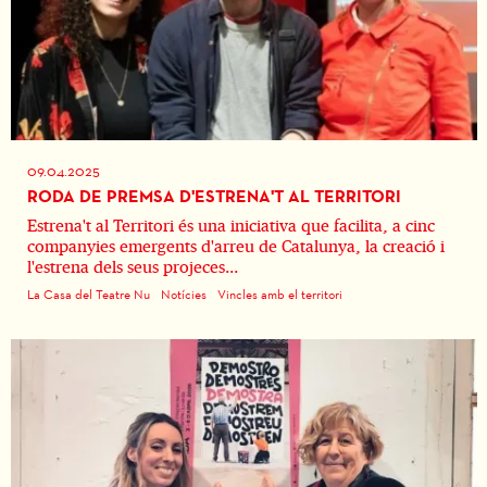
09.04.2025
RODA DE PREMSA D'ESTRENA'T AL TERRITORI
Estrena't al Territori és una iniciativa que facilita, a cinc
companyies emergents d'arreu de Catalunya, la creació i
l'estrena dels seus projeces...
La Casa del Teatre Nu
Notícies
Vincles amb el territori