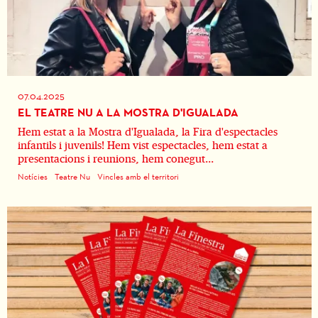
07.04.2025
EL TEATRE NU A LA MOSTRA D'IGUALADA
Hem estat a la Mostra d'Igualada, la Fira d'espectacles
infantils i juvenils! Hem vist espectacles, hem estat a
presentacions i reunions, hem conegut...
Notícies
Teatre Nu
Vincles amb el territori