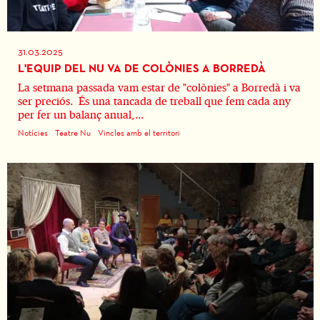
31.03.2025
L'EQUIP DEL NU VA DE COLÒNIES A BORREDÀ
La setmana passada vam estar de "colònies" a Borredà i va
ser preciós. És una tancada de treball que fem cada any
per fer un balanç anual,...
Notícies
Teatre Nu
Vincles amb el territori