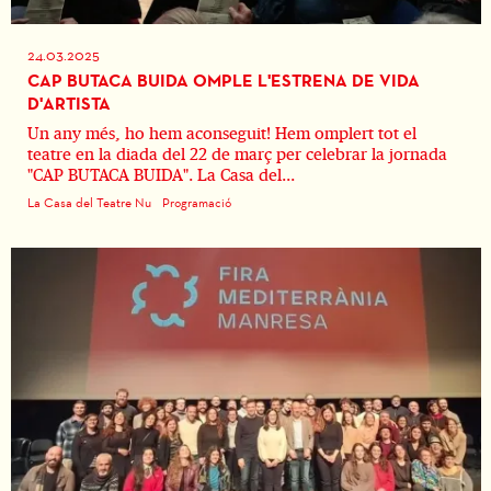
24.03.2025
CAP BUTACA BUIDA OMPLE L'ESTRENA DE VIDA
D'ARTISTA
Un any més, ho hem aconseguit! Hem omplert tot el
teatre en la diada del 22 de març per celebrar la jornada
"CAP BUTACA BUIDA". La Casa del...
La Casa del Teatre Nu
Programació