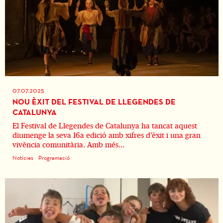
07.07.2025
NOU ÈXIT DEL FESTIVAL DE LLEGENDES DE
CATALUNYA
El Festival de Llegendes de Catalunya ha tancat aquest
diumenge la seva 16a edició amb xifres d’èxit i una gran
vivència comunitària. Amb més...
Notícies
Programació