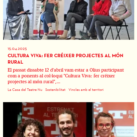
15.04.2025
CULTURA VIVA: FER CRÉIXER PROJECTES AL MÓN
RURAL
El passat dissabte 12 d'abril vam estar a Olius participant
com a ponents al col·loqui "Cultura Viva: fer créixer
projectes al món rural",...
La Casa del Teatre Nu
Sostenibilitat
Vincles amb el territori