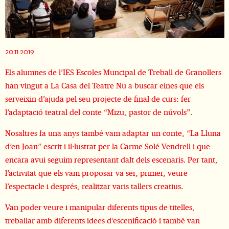
Diapositiva 1 de 1
20.11.2019
Els alumnes de l’IES Escoles Muncipal de Treball de Granollers
han vingut a La Casa del Teatre Nu a buscar eines que els
serveixin d’ajuda pel seu projecte de final de curs: fer
l’adaptació teatral del conte “Mizu, pastor de núvols”.
Nosaltres fa una anys també vam adaptar un conte, “La Lluna
d’en Joan” escrit i il·lustrat per la Carme Solé Vendrell i que
encara avui seguim representant dalt dels escenaris. Per tant,
l’activitat que els vam proposar va ser, primer, veure
l’espectacle i després, realitzar varis tallers creatius.
Van poder veure i manipular diferents tipus de titelles,
treballar amb diferents idees d’escenificació i també van