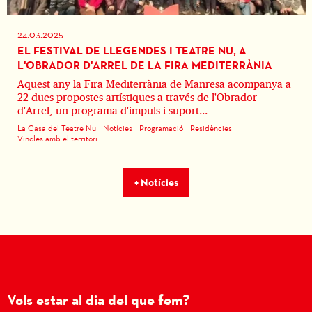
24.03.2025
EL FESTIVAL DE LLEGENDES I TEATRE NU, A
L'OBRADOR D'ARREL DE LA FIRA MEDITERRÀNIA
Aquest any la Fira Mediterrània de Manresa acompanya a
22 dues propostes artístiques a través de l'Obrador
d'Arrel, un programa d'impuls i suport...
La Casa del Teatre Nu
Notícies
Programació
Residències
Vincles amb el territori
+ Notícies
Vols estar al dia del que fem?