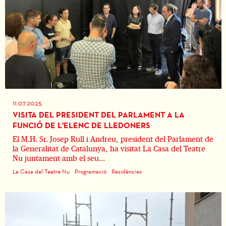
11.07.2025
VISITA DEL PRESIDENT DEL PARLAMENT A LA
FUNCIÓ DE L'ELENC DE LLEDONERS
El M.H. Sr. Josep Rull i Andreu, president del Parlament de
la Generalitat de Catalunya, ha visitat La Casa del Teatre
Nu juntament amb el seu...
La Casa del Teatre Nu
Programació
Residències