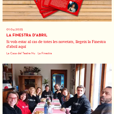
01.04.2025
LA FINESTRA D'ABRIL
Si vols estar al cas de totes les novetats, llegeix la Finestra
d'abril aquí
La Casa del Teatre Nu
La Finestra