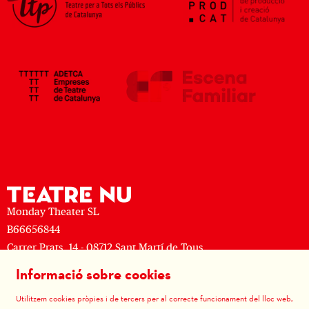
Monday Theater SL
B66656844
Carrer Prats, 14 - 08712 Sant Martí de Tous
M: (+34) 677 519 625 · T: (+34) 93 805 08 63
Informació sobre cookies
Sitemap
|
Avís Legal
|
Ús de Cookies
|
Contactar
|
Utilitzem cookies pròpies i de tercers per al correcte funcionament del lloc web,