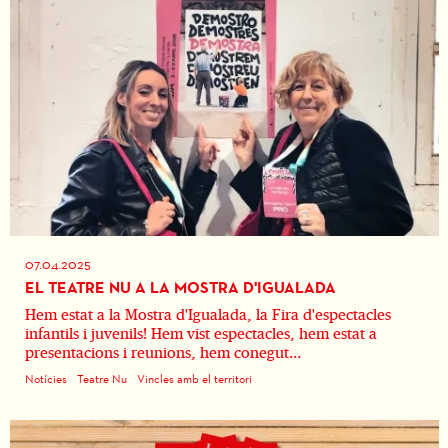
07.04.2025
EL TEATRE NU A LA MOSTRA D'IGUALADA
Hem estat a la Mostra d'Igualada, la Fira d'espectacles
infantils i juvenils! Hem vist espectacles, hem estat a
presentacions i reunions, hem conegut...
Notícies
Teatre Nu
Vincles amb el territori