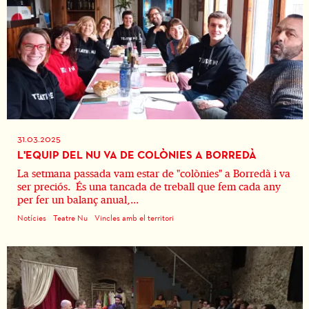
31.03.2025
L'EQUIP DEL NU VA DE COLÒNIES A BORREDÀ
La setmana passada vam estar de "colònies" a Borredà i va
ser preciós. És una tancada de treball que fem cada any
per fer un balanç anual,...
Notícies
Teatre Nu
Vincles amb el territori