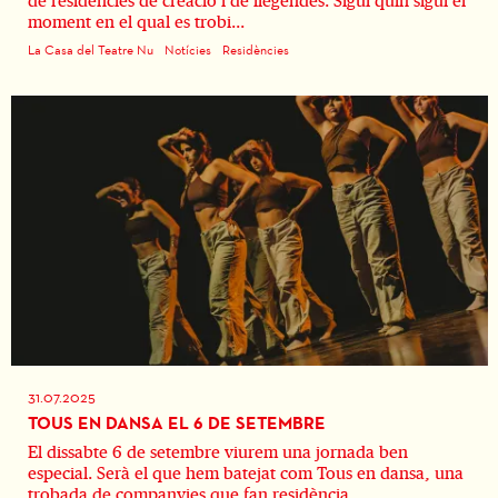
de residències de creació i de llegendes. Sigui quin sigui el
moment en el qual es trobi...
La Casa del Teatre Nu
Notícies
Residències
31.07.2025
TOUS EN DANSA EL 6 DE SETEMBRE
El dissabte 6 de setembre viurem una jornada ben
especial. Serà el que hem batejat com Tous en dansa, una
trobada de companyies que fan residència...