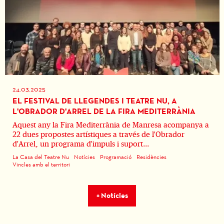
24.03.2025
EL FESTIVAL DE LLEGENDES I TEATRE NU, A
L'OBRADOR D'ARREL DE LA FIRA MEDITERRÀNIA
Aquest any la Fira Mediterrània de Manresa acompanya a
22 dues propostes artístiques a través de l'Obrador
d'Arrel, un programa d'impuls i suport...
La Casa del Teatre Nu
Notícies
Programació
Residències
Vincles amb el territori
+ Notícies