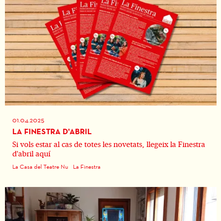
01.04.2025
LA FINESTRA D'ABRIL
Si vols estar al cas de totes les novetats, llegeix la Finestra
d'abril aquí
La Casa del Teatre Nu
La Finestra