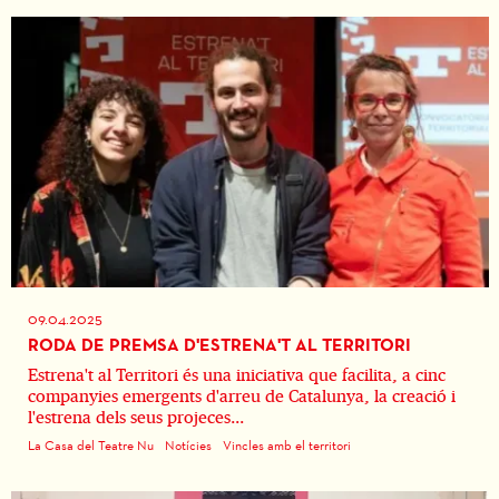
09.04.2025
RODA DE PREMSA D'ESTRENA'T AL TERRITORI
Estrena't al Territori és una iniciativa que facilita, a cinc
companyies emergents d'arreu de Catalunya, la creació i
l'estrena dels seus projeces...
La Casa del Teatre Nu
Notícies
Vincles amb el territori