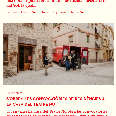
una obra inspirada en la història de l’alzina mil·lenària de
Cal Gol, la qual...
La Casa del Teatre Nu
Notícies
Programació
Teatre Nu
10.09.2025
S'OBREN LES CONVOCATÒRIES DE RESIDÈNCIES A
LA CASA DEL TEATRE NU
Un any més La Casa del Teatre Nu obra les convocatòries