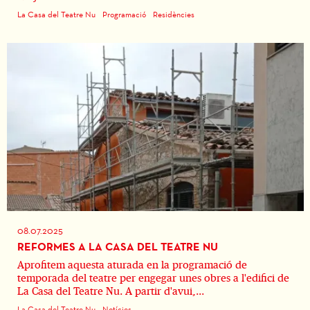
La Casa del Teatre Nu
Programació
Residències
08.07.2025
REFORMES A LA CASA DEL TEATRE NU
Aprofitem aquesta aturada en la programació de
temporada del teatre per engegar unes obres a l'edifici de
La Casa del Teatre Nu. A partir d'avui,...
La Casa del Teatre Nu
Notícies