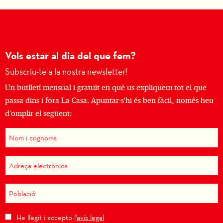
Vols estar al dia del que fem?
Subscriu-te a la nostra newsletter!
Un butlletí mensual i gratuït en què us expliquem tot el que
passa dins i fora La Casa. Apuntar-s'hi és ben fàcil, només heu
d'omplir el següent:
He llegit i accepto l'
avís legal