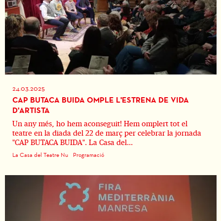
24.03.2025
CAP BUTACA BUIDA OMPLE L'ESTRENA DE VIDA
D'ARTISTA
Un any més, ho hem aconseguit! Hem omplert tot el
teatre en la diada del 22 de març per celebrar la jornada
"CAP BUTACA BUIDA". La Casa del...
La Casa del Teatre Nu
Programació