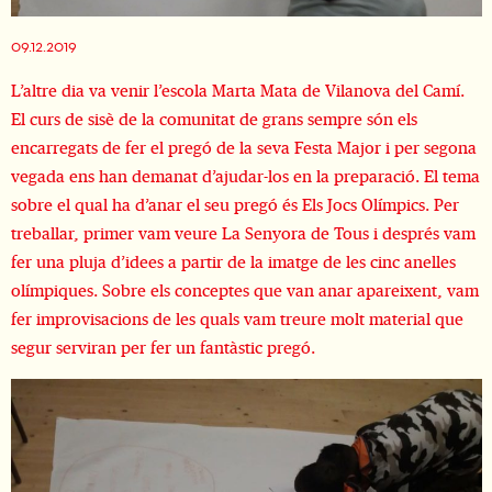
Diapositiva 1 de 1
09.12.2019
L’altre dia va venir l’escola Marta Mata de Vilanova del Camí.
El curs de sisè de la comunitat de grans sempre són els
encarregats de fer el pregó de la seva Festa Major i per segona
vegada ens han demanat d’ajudar-los en la preparació. El tema
sobre el qual ha d’anar el seu pregó és Els Jocs Olímpics. Per
treballar, primer vam veure
La Senyora de Tous
i després vam
fer una pluja d’idees a partir de la imatge de les cinc anelles
olímpiques. Sobre els conceptes que van anar apareixent, vam
fer improvisacions de les quals vam treure molt material que
segur serviran per fer un fantàstic pregó.