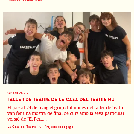
02.06.2025
TALLER DE TEATRE DE LA CASA DEL TEATRE NU
El passat 24 de maig el grup d'alumnes del taller de teatre
van fer una mostra de final de curs amb la seva particular
versió de "El Petit...
La Casa del Teatre Nu
Projecte pedagògic