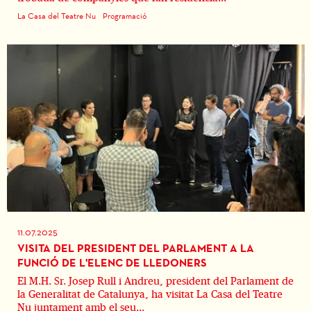
La Casa del Teatre Nu
Programació
11.07.2025
VISITA DEL PRESIDENT DEL PARLAMENT A LA
FUNCIÓ DE L'ELENC DE LLEDONERS
El M.H. Sr. Josep Rull i Andreu, president del Parlament de
la Generalitat de Catalunya, ha visitat La Casa del Teatre
Nu juntament amb el seu...