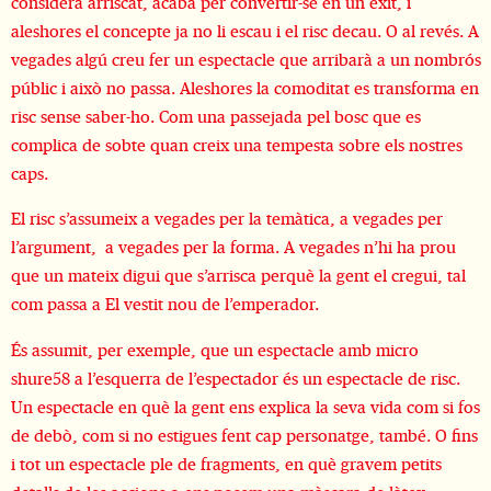
considera arriscat, acaba per convertir-se en un èxit, i
aleshores el concepte ja no li escau i el risc decau. O al revés. A
vegades algú creu fer un espectacle que arribarà a un nombrós
públic i això no passa. Aleshores la comoditat es transforma en
risc sense saber-ho. Com una passejada pel bosc que es
complica de sobte quan creix una tempesta sobre els nostres
caps.
El risc s’assumeix a vegades per la temàtica, a vegades per
l’argument, a vegades per la forma. A vegades n’hi ha prou
que un mateix digui que s’arrisca perquè la gent el cregui, tal
com passa a El vestit nou de l’emperador.
És assumit, per exemple, que un espectacle amb micro
shure58 a l’esquerra de l’espectador és un espectacle de risc.
Un espectacle en què la gent ens explica la seva vida com si fos
de debò, com si no estigues fent cap personatge, també. O fins
i tot un espectacle ple de fragments, en què gravem petits