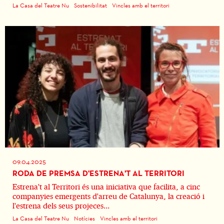
La Casa del Teatre Nu
Sostenibilitat
Vincles amb el territori
09.04.2025
RODA DE PREMSA D'ESTRENA'T AL TERRITORI
Estrena't al Territori és una iniciativa que facilita, a cinc
companyies emergents d'arreu de Catalunya, la creació i
l'estrena dels seus projeces...
La Casa del Teatre Nu
Notícies
Vincles amb el territori