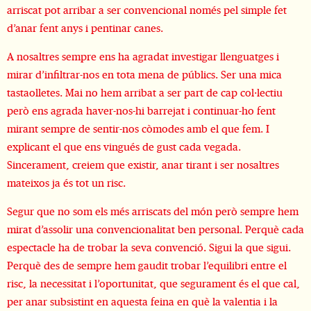
arriscat pot arribar a ser convencional només pel simple fet
d’anar fent anys i pentinar canes.
A nosaltres sempre ens ha agradat investigar llenguatges i
mirar d’infiltrar-nos en tota mena de públics. Ser una mica
tastaolletes. Mai no hem arribat a ser part de cap col·lectiu
però ens agrada haver-nos-hi barrejat i continuar-ho fent
mirant sempre de sentir-nos còmodes amb el que fem. I
explicant el que ens vingués de gust cada vegada.
Sincerament, creiem que existir, anar tirant i ser nosaltres
mateixos ja és tot un risc.
Segur que no som els més arriscats del món però sempre hem
mirat d’assolir una convencionalitat ben personal. Perquè cada
espectacle ha de trobar la seva convenció. Sigui la que sigui.
Perquè des de sempre hem gaudit trobar l’equilibri entre el
risc, la necessitat i l’oportunitat, que segurament és el que cal,
per anar subsistint en aquesta feina en què la valentia i la