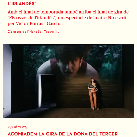
L'IRLANDÈS"
Amb el final de temporada també arriba el final de gira de
"Els ossos de l'irlandès", un espectacle de Teatre Nu escrit
per Víctor Borràs i Gasch...
Els ossos de l'Irlandès
Teatre Nu
27.06.2025
ACOMIADEM LA GIRA DE LA DONA DEL TERCER