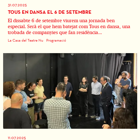
31.07.2025
TOUS EN DANSA EL 6 DE SETEMBRE
El dissabte 6 de setembre viurem una jornada ben
especial. Serà el que hem batejat com Tous en dansa, una
trobada de companyies que fan residència...
La Casa del Teatre Nu
Programació
11.07.2025