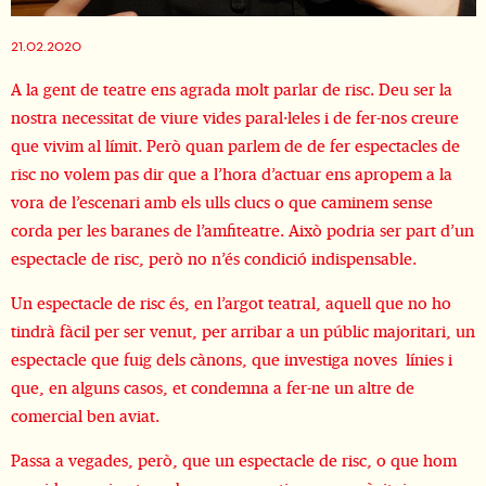
Diapositiva 1 de 1
21.02.2020
A la gent de teatre ens agrada molt parlar de risc. Deu ser la
nostra necessitat de viure vides paral·leles i de fer-nos creure
que vivim al límit. Però quan parlem de de fer espectacles de
risc no volem pas dir que a l’hora d’actuar ens apropem a la
vora de l’escenari amb els ulls clucs o que caminem sense
corda per les baranes de l’amfiteatre. Això podria ser part d’un
espectacle de risc, però no n’és condició indispensable.
Un espectacle de risc és, en l’argot teatral, aquell que no ho
tindrà fàcil per ser venut, per arribar a un públic majoritari, un
espectacle que fuig dels cànons, que investiga noves línies i
que, en alguns casos, et condemna a fer-ne un altre de
comercial ben aviat.
Passa a vegades, però, que un espectacle de risc, o que hom