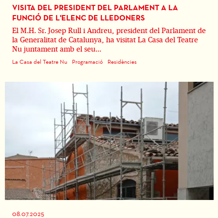
VISITA DEL PRESIDENT DEL PARLAMENT A LA
FUNCIÓ DE L'ELENC DE LLEDONERS
El M.H. Sr. Josep Rull i Andreu, president del Parlament de
la Generalitat de Catalunya, ha visitat La Casa del Teatre
Nu juntament amb el seu...
La Casa del Teatre Nu
Programació
Residències
08.07.2025