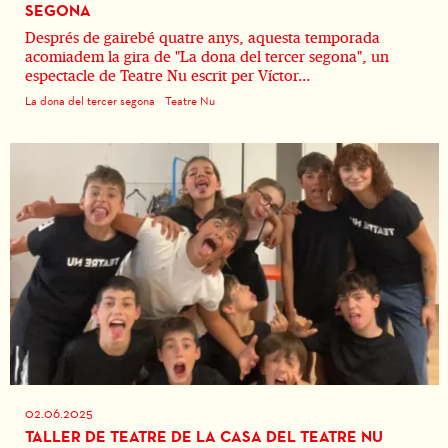
SEGONA
Després de gairebé quatre anys, aquesta temporada
acomiadem la gira de "La dona del tercer segona", un
espectacle de Teatre Nu escrit per Víctor...
La dona del tercer segona
Teatre Nu
02.06.2025
TALLER DE TEATRE DE LA CASA DEL TEATRE NU