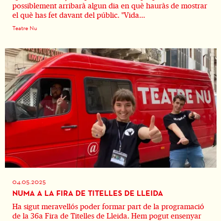
possiblement arribarà algun dia en què hauràs de mostrar
el què has fet davant del públic. "Vida...
Teatre Nu
04.05.2025
NUMA A LA FIRA DE TITELLES DE LLEIDA
Ha sigut meravellós poder formar part de la programació
de la 36a Fira de Titelles de Lleida. Hem pogut ensenyar