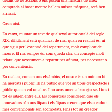
detalls de les accions o ens posem una màscara de làtex
comprada al basar mentre ballem música màquina, serà ben
arriscat.
Coses així.
En canvi, muntar un text de qualsevol autor català del segle
XIX, difícilment serà qualificat de risc, quan en realitat és, ni
que sigui per l’extensió del repartiment, molt complicat de
moure. El risc sempre és, com queda clar, un concepte molt
relatiu que acostumem a repartir per afinitat, per necessitat o
per conveniència.
En realitat, com en tots els àmbits, el nostre és un món on hi
ha mercats i públic. Hi ha públic que vol un tipus d’espectacle i
públic que en vol un altre. I no acostumen a barrejar-se. I fins i
tot es jutgen entre ells. Els comercials consideren que els
innovadors són uns flipats i els flipats creuen que els creadors
més convencionals són acomodats. Fins i tot un creador