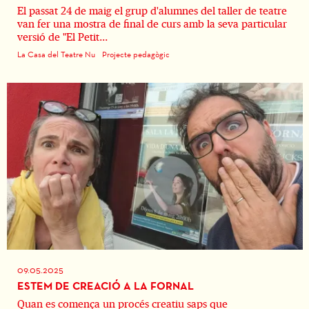
El passat 24 de maig el grup d'alumnes del taller de teatre
van fer una mostra de final de curs amb la seva particular
versió de "El Petit...
La Casa del Teatre Nu
Projecte pedagògic
09.05.2025
ESTEM DE CREACIÓ A LA FORNAL
Quan es comença un procés creatiu saps que