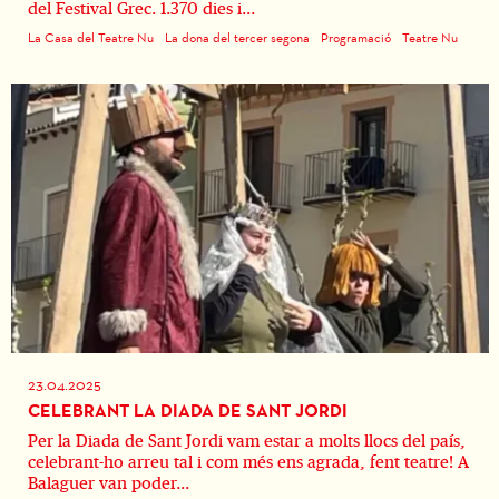
del Festival Grec. 1.370 dies i...
La Casa del Teatre Nu
La dona del tercer segona
Programació
Teatre Nu
23.04.2025
CELEBRANT LA DIADA DE SANT JORDI
Per la Diada de Sant Jordi vam estar a molts llocs del país,
celebrant-ho arreu tal i com més ens agrada, fent teatre! A
Balaguer van poder...