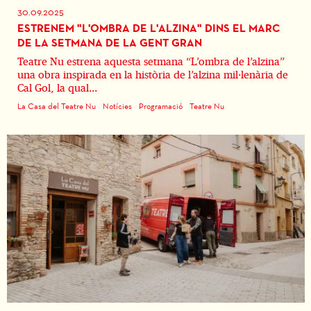
30.09.2025
ESTRENEM "L'OMBRA DE L'ALZINA" DINS EL MARC
DE LA SETMANA DE LA GENT GRAN
Teatre Nu estrena aquesta setmana “L’ombra de l’alzina”
una obra inspirada en la història de l’alzina mil·lenària de
Cal Gol, la qual...
La Casa del Teatre Nu
Notícies
Programació
Teatre Nu