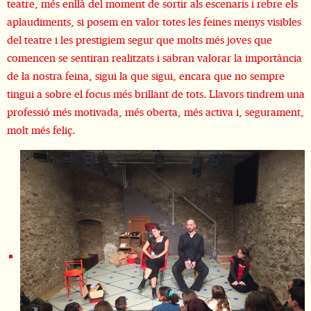
teatre, més enllà del moment de sortir als escenaris i rebre els
aplaudiments, si posem en valor totes les feines menys visibles
del teatre i les prestigiem segur que molts més joves que
comencen se sentiran realitzats i sabran valorar la importància
de la nostra feina, sigui la que sigui, encara que no sempre
tingui a sobre el focus més brillant de tots. Llavors tindrem una
professió més motivada, més oberta, més activa i, segurament,
molt més feliç.