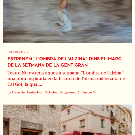
30.09.2025
ESTRENEM "L'OMBRA DE L'ALZINA" DINS EL MARC
DE LA SETMANA DE LA GENT GRAN
Teatre Nu estrena aquesta setmana “L’ombra de l’alzina”
una obra inspirada en la història de l’alzina mil·lenària de
Cal Gol, la qual...
La Casa del Teatre Nu
Notícies
Programació
Teatre Nu