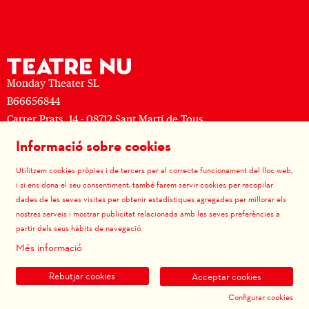
Monday Theater SL
B66656844
Carrer Prats, 14 - 08712 Sant Martí de Tous
M: (+34) 677 519 625 · T: (+34) 93 805 08 63
Informació sobre cookies
Sitemap
|
Avís Legal
|
Ús de Cookies
|
Contactar
|
Utilitzem cookies pròpies i de tercers per al correcte funcionament del lloc web,
Política de privacitat
|
Termes i condicions de venda
i si ens dona el seu consentiment, també farem servir cookies per recopilar
dades de les seves visites per obtenir estadístiques agregades per millorar els
Link a instagram
Link a youtube
Link a facebook
Link a vimeo
nostres serveis i mostrar publicitat relacionada amb les seves preferències a
partir dels seus hàbits de navegació.
Més informació
Rebutjar cookies
Acceptar cookies
Configurar cookies