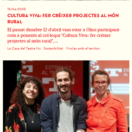
15.04.2025
CULTURA VIVA: FER CRÉIXER PROJECTES AL MÓN
RURAL
El passat dissabte 12 d'abril vam estar a Olius participant
com a ponents al col·loqui "Cultura Viva: fer créixer
projectes al món rural",...
La Casa del Teatre Nu
Sostenibilitat
Vincles amb el territori