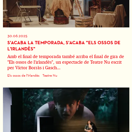
30.06.2025
S'ACABA LA TEMPORADA, S'ACABA "ELS OSSOS DE
L'IRLANDÈS"
Amb el final de temporada també arriba el final de gira de
"Els ossos de l'irlandès", un espectacle de Teatre Nu escrit
per Víctor Borràs i Gasch...
Els ossos de l'Irlandès
Teatre Nu