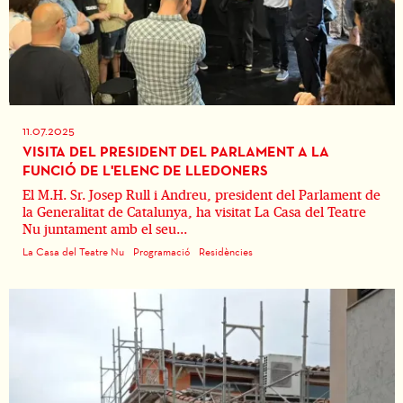
11.07.2025
VISITA DEL PRESIDENT DEL PARLAMENT A LA
FUNCIÓ DE L'ELENC DE LLEDONERS
El M.H. Sr. Josep Rull i Andreu, president del Parlament de
la Generalitat de Catalunya, ha visitat La Casa del Teatre
Nu juntament amb el seu...
La Casa del Teatre Nu
Programació
Residències