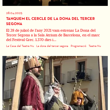
28.04.2025
TANQUEM EL CERCLE DE LA DONA DEL TERCER
SEGONA
El 28 de juliol de l’any 2021 vam estrenar La Dona del
Tercer Segona a la Sala Atrium de Barcelona, en el marc
del Festival Grec. 1.370 dies i...
La Casa del Teatre Nu
La dona del tercer segona
Programació
Teatre Nu