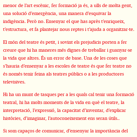
menor de l’art escènic, fer formació ja és, a ulls de molta gent,
una solució d’emergència, una manera d’esquivar la
indigència. Però no. Ensenyar el que has après t’enriqueix,
t’estructura, et fa plantejar nous reptes i t’ajuda a organitzar-te.
El món del teatre és petit, i sovint els prejudicis porten a fer
creure que hi ha maneres més dignes de treballar i guanyar-se
la vida que altres. És un error de base. Una de les coses que
s’hauria d’ensenyar a les escoles de teatre és que fer teatre no
és només tenir feina als teatres públics o a les productores
televisives.
Hi ha un munt de tasques per a les quals cal tenir una formació
teatral, hi ha molts moments de la vida en què el teatre, la
interpretació, l’expressió, la capacitat d’inventar, d’explicar
històries, d’imaginar, l’autoconeixement ens seran útils..
Si som capaços de comunicar, d’ensenyar la importància del