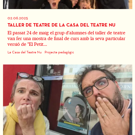
02.06.2025
TALLER DE TEATRE DE LA CASA DEL TEATRE NU
El passat 24 de maig el grup d'alumnes del taller de teatre
van fer una mostra de final de curs amb la seva particular
versió de "El Petit...
La Casa del Teatre Nu
Projecte pedagògic