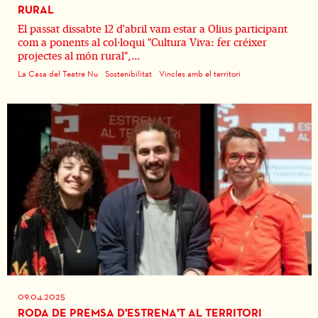
RURAL
El passat dissabte 12 d'abril vam estar a Olius participant
com a ponents al col·loqui "Cultura Viva: fer créixer
projectes al món rural",...
La Casa del Teatre Nu
Sostenibilitat
Vincles amb el territori
09.04.2025
RODA DE PREMSA D'ESTRENA'T AL TERRITORI