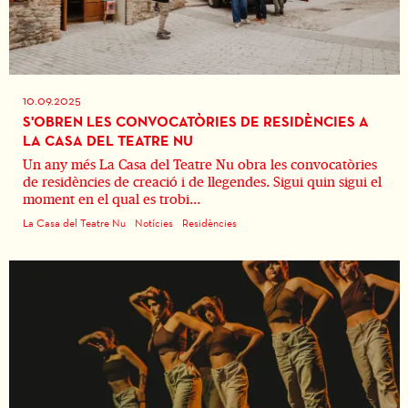
10.09.2025
S'OBREN LES CONVOCATÒRIES DE RESIDÈNCIES A
LA CASA DEL TEATRE NU
Un any més La Casa del Teatre Nu obra les convocatòries
de residències de creació i de llegendes. Sigui quin sigui el
moment en el qual es trobi...
La Casa del Teatre Nu
Notícies
Residències