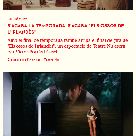
30.06.2025
S'ACABA LA TEMPORADA, S'ACABA "ELS OSSOS DE
L'IRLANDÈS"
Amb el final de temporada també arriba el final de gira de
"Els ossos de l'irlandès", un espectacle de Teatre Nu escrit
per Víctor Borràs i Gasch...
Els ossos de l'Irlandès
Teatre Nu