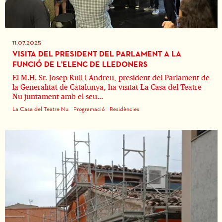
11.07.2025
VISITA DEL PRESIDENT DEL PARLAMENT A LA
FUNCIÓ DE L'ELENC DE LLEDONERS
El M.H. Sr. Josep Rull i Andreu, president del Parlament de
la Generalitat de Catalunya, ha visitat La Casa del Teatre
Nu juntament amb el seu...
La Casa del Teatre Nu
Programació
Residències