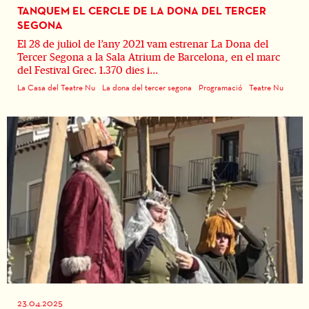
TANQUEM EL CERCLE DE LA DONA DEL TERCER
SEGONA
El 28 de juliol de l’any 2021 vam estrenar La Dona del
Tercer Segona a la Sala Atrium de Barcelona, en el marc
del Festival Grec. 1.370 dies i...
La Casa del Teatre Nu
La dona del tercer segona
Programació
Teatre Nu
23.04.2025