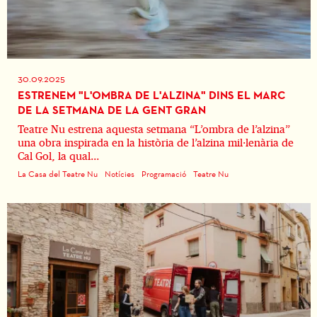
30.09.2025
ESTRENEM "L'OMBRA DE L'ALZINA" DINS EL MARC
DE LA SETMANA DE LA GENT GRAN
Teatre Nu estrena aquesta setmana “L’ombra de l’alzina”
una obra inspirada en la història de l’alzina mil·lenària de
Cal Gol, la qual...
La Casa del Teatre Nu
Notícies
Programació
Teatre Nu