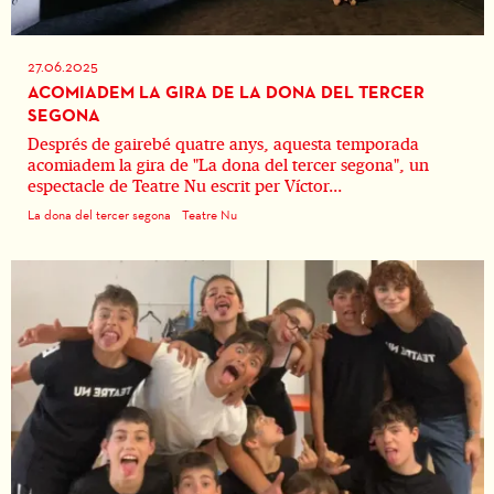
27.06.2025
ACOMIADEM LA GIRA DE LA DONA DEL TERCER
SEGONA
Després de gairebé quatre anys, aquesta temporada
acomiadem la gira de "La dona del tercer segona", un
espectacle de Teatre Nu escrit per Víctor...
La dona del tercer segona
Teatre Nu