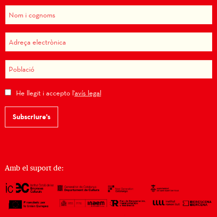
He llegit i accepto l'
avís legal
Subscriure's
Amb el suport de: