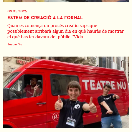
09.05.2025
ESTEM DE CREACIÓ A LA FORNAL
Quan es comença un procés creatiu saps que
possiblement arribarà algun dia en què hauràs de mostrar
el què has fet davant del públic. "Vida...
Teatre Nu