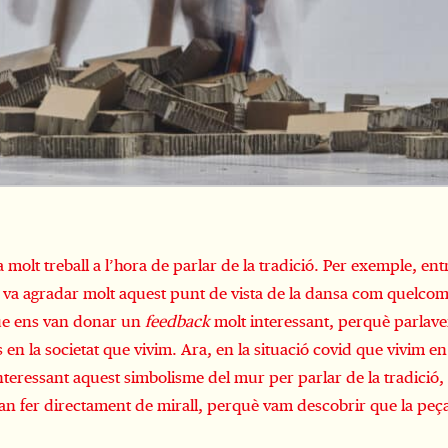
 molt treball a l’hora de parlar de la tradició. Per exemple, ent
 va agradar molt aquest punt de vista de la dansa com quelcom m
que ens van donar un
feedback
molt interessant, perquè parlaven
es en la societat que vivim. Ara, en la situació covid que vivim 
teressant aquest simbolisme del mur per parlar de la tradició, 
an fer directament de mirall, perquè vam descobrir que la peça