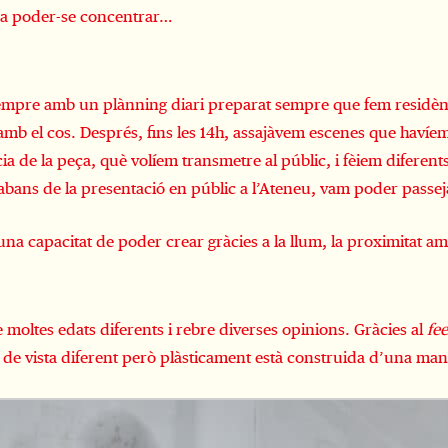
per a poder-se concentrar…
sempre amb un plànning diari preparat sempre que fem residèn
amb el cos. Després, fins les 14h, assajàvem escenes que havíem
ia de la peça, què volíem transmetre al públic, i fèiem diferen
 abans de la presentació en públic a l’Ateneu, vam poder passeja
una capacitat de poder crear gràcies a la llum, la proximitat am
 moltes edats diferents i rebre diverses opinions. Gràcies al
fe
 de vista diferent però plàsticament està construida d’una man