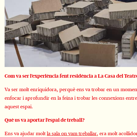
Com va ser l’experiència fent residència a La Casa del Teat
Va ser molt enriquidora, perquè ens va trobar en un moment d
enfocar i aprofundir en la feina i trobar les connexions entr
aquest espai.
Què us va aportar l’espai de treball?
Ens va ajudar molt
la sala on vam treballar
, era molt acollid