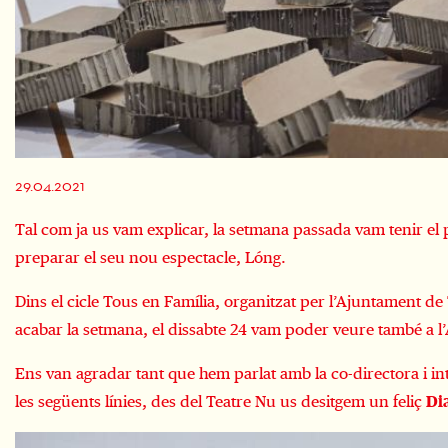
Diapositiva 1 de 1
29.04.2021
Tal com
ja us vam explicar
, la setmana passada vam tenir el
preparar el seu nou espectacle, Lóng.
Dins el cicle Tous en Família, organitzat per l’Ajuntament d
acabar la setmana, el dissabte 24 vam poder veure també a l
Ens van agradar tant que hem parlat amb la co-directora i int
les següents línies, des del Teatre Nu us desitgem un feliç
Di