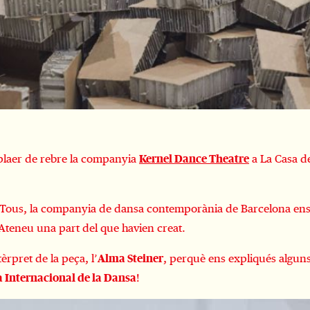
 plaer de rebre la companyia
Kernel Dance Theatre
a La Casa de
e Tous, la companyia de dansa contemporània de Barcelona ens v
’Ateneu una part del que havien creat.
èrpret de la peça, l’
Alma Steiner
, perquè ens expliqués alguns
a Internacional de la Dansa
!