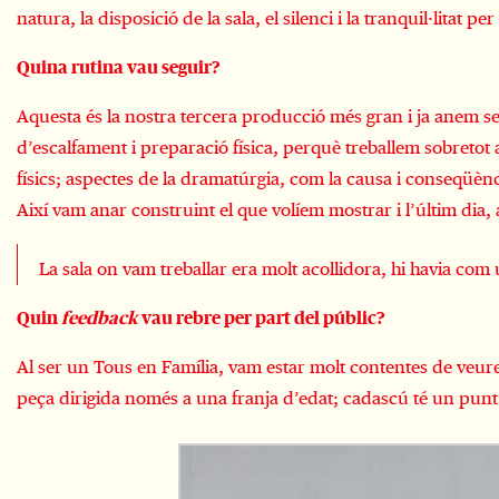
natura, la disposició de la sala, el silenci i la tranquil·litat 
Quina rutina vau seguir?
Aquesta és la nostra tercera producció més gran i ja anem 
d’escalfament i preparació física, perquè treballem sobretot 
físics; aspectes de la dramatúrgia, com la causa i conseqüènc
Així vam anar construint el que volíem mostrar i l’últim dia,
La sala on vam treballar era molt acollidora, hi havia com 
Quin
feedback
vau rebre per part del públic?
Al ser un Tous en Família, vam estar molt contentes de veure
peça dirigida només a una franja d’edat; cadascú té un punt