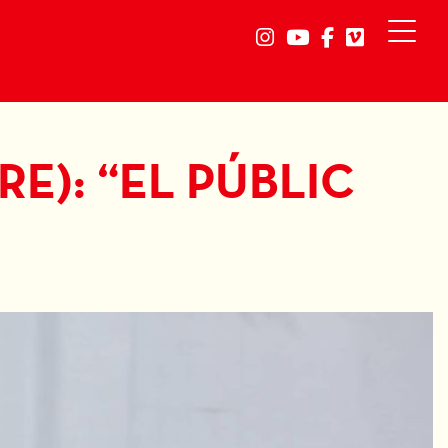
Link a instagram
Link a youtube
Link a faceb
Link a vi
E): “EL PÚBLIC