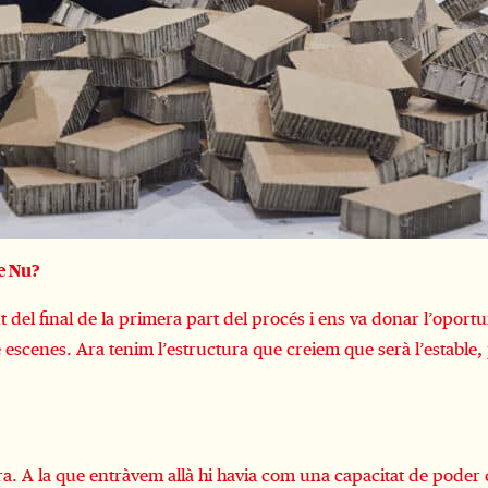
re Nu?
el final de la primera part del procés i ens va donar l’oportu
e escenes. Ara tenim l’estructura que creiem que serà l’estable
ora. A la que entràvem allà hi havia com una capacitat de poder c