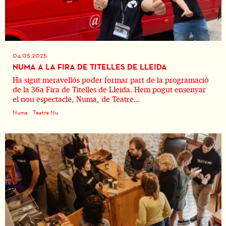
04.05.2025
NUMA A LA FIRA DE TITELLES DE LLEIDA
Ha sigut meravellós poder formar part de la programació
de la 36a Fira de Titelles de Lleida. Hem pogut ensenyar
el nou espectacle, Numa, de Teatre...
Numa
Teatre Nu