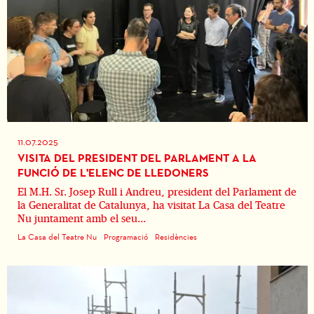
11.07.2025
VISITA DEL PRESIDENT DEL PARLAMENT A LA
FUNCIÓ DE L'ELENC DE LLEDONERS
El M.H. Sr. Josep Rull i Andreu, president del Parlament de
la Generalitat de Catalunya, ha visitat La Casa del Teatre
Nu juntament amb el seu...
La Casa del Teatre Nu
Programació
Residències