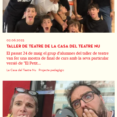
02.06.2025
TALLER DE TEATRE DE LA CASA DEL TEATRE NU
El passat 24 de maig el grup d'alumnes del taller de teatre
van fer una mostra de final de curs amb la seva particular
versió de "El Petit...
La Casa del Teatre Nu
Projecte pedagògic