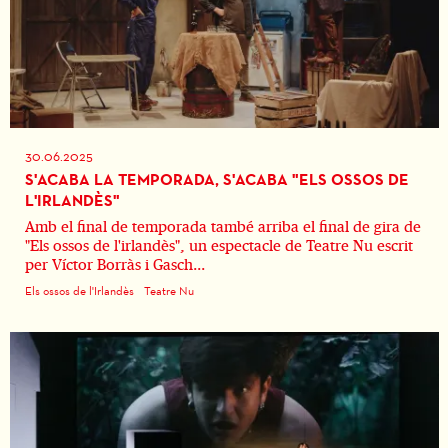
30.06.2025
S'ACABA LA TEMPORADA, S'ACABA "ELS OSSOS DE
L'IRLANDÈS"
Amb el final de temporada també arriba el final de gira de
"Els ossos de l'irlandès", un espectacle de Teatre Nu escrit
per Víctor Borràs i Gasch...
Els ossos de l'Irlandès
Teatre Nu