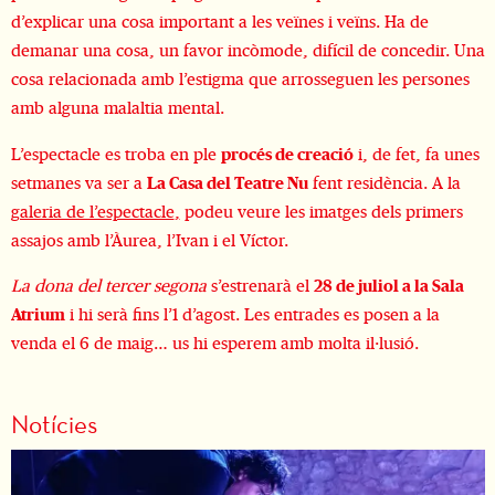
d’explicar una cosa important a les veïnes i veïns. Ha de
demanar una cosa, un favor incòmode, difícil de concedir. Una
cosa relacionada amb l’estigma que arrosseguen les persones
amb alguna malaltia mental.
L’espectacle es troba en ple
procés de creació
i, de fet, fa unes
setmanes va ser a
La Casa del Teatre Nu
fent residència. A la
galeria de l’espectacle
,
podeu veure les imatges dels primers
assajos amb l’Àurea, l’Ivan i el Víctor.
La dona del tercer segona
s’estrenarà el
28 de juliol a la Sala
Atrium
i hi serà fins l’1 d’agost. Les entrades es posen a la
venda el 6 de maig… us hi esperem amb molta il·lusió.
Notícies