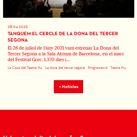
28.04.2025
TANQUEM EL CERCLE DE LA DONA DEL TERCER
SEGONA
El 28 de juliol de l’any 2021 vam estrenar La Dona del
Tercer Segona a la Sala Atrium de Barcelona, en el marc
del Festival Grec. 1.370 dies i...
La Casa del Teatre Nu
La dona del tercer segona
Programació
Teatre Nu
+ Notícies