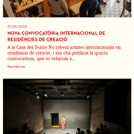
01.05.2025
NOVA CONVOCATÒRIA INTERNACIONAL DE
RESIDÈNCIES DE CREACIÓ
A la Casa del Teatre Nu rebem artistes internacionals en
residència de creació, i ara s'ha publicat la quarta
convocatòria, que es vehicula a...
Residències