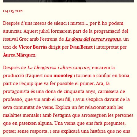
Diapositiva 1 de 1
04.05.2021
Després d’uns mesos de silenci i misteri… per fi ho podem
anunciar. Aquest juliol formarem part de la programació del
festival Grec amb l’estrena de
La dona del tercer segona
, un
text de
Víctor Borràs
dirigit per
Ivan Benet
i interpretat per
Àurea Márquez
.
Després de
La Lleugeresa i altres cançons
, encarem la
producció d’aquest nou
monòleg
i tornem a confiar en bona
part de l’equip que va fer possible el primer. Ara, la
protagonista és una dona de cinquanta anys, carnissera de
professió, que viu
amb el seu fill, i avui s’explica davant de la
seva comunitat de veïns. Explica un fet relacionat amb les
malalties mentals i amb l’estigma que arrosseguen les persones
que en pateixen alguna.
Una veïna que ens farà preguntes,
potser sense resposta, i ens explicarà una història que no ens