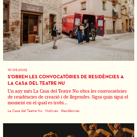
10.09.2025
S'OBREN LES CONVOCATÒRIES DE RESIDÈNCIES A
LA CASA DEL TEATRE NU
Un any més La Casa del Teatre Nu obra les convocatòries
de residències de creació i de llegendes. Sigui quin sigui el
moment en el qual es trobi...
La Casa del Teatre Nu
Notícies
Residències