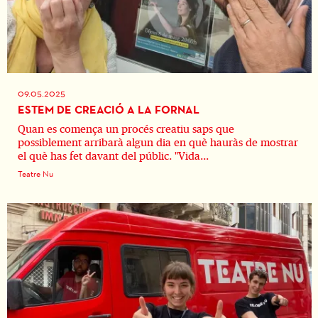
09.05.2025
ESTEM DE CREACIÓ A LA FORNAL
Quan es comença un procés creatiu saps que
possiblement arribarà algun dia en què hauràs de mostrar
el què has fet davant del públic. "Vida...
Teatre Nu