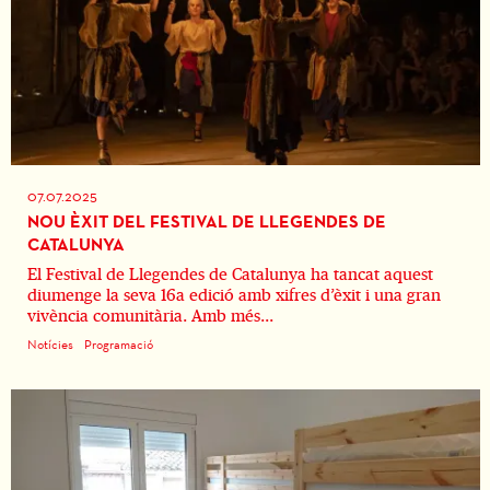
07.07.2025
NOU ÈXIT DEL FESTIVAL DE LLEGENDES DE
CATALUNYA
El Festival de Llegendes de Catalunya ha tancat aquest
diumenge la seva 16a edició amb xifres d’èxit i una gran
vivència comunitària. Amb més...
Notícies
Programació