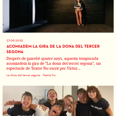
27.06.2025
ACOMIADEM LA GIRA DE LA DONA DEL TERCER
SEGONA
Després de gairebé quatre anys, aquesta temporada
acomiadem la gira de "La dona del tercer segona", un
espectacle de Teatre Nu escrit per Víctor...
La dona del tercer segona
Teatre Nu