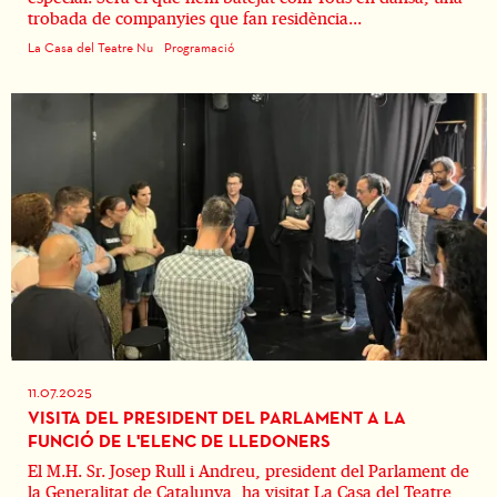
trobada de companyies que fan residència...
La Casa del Teatre Nu
Programació
11.07.2025
VISITA DEL PRESIDENT DEL PARLAMENT A LA
FUNCIÓ DE L'ELENC DE LLEDONERS
El M.H. Sr. Josep Rull i Andreu, president del Parlament de
la Generalitat de Catalunya, ha visitat La Casa del Teatre