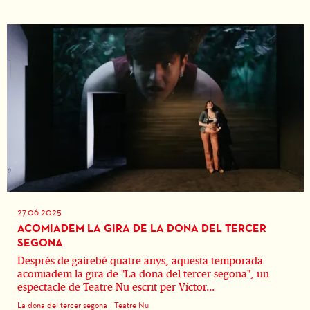
27.06.2025
ACOMIADEM LA GIRA DE LA DONA DEL TERCER
SEGONA
Després de gairebé quatre anys, aquesta temporada
acomiadem la gira de "La dona del tercer segona", un
espectacle de Teatre Nu escrit per Víctor...
La dona del tercer segona
Teatre Nu