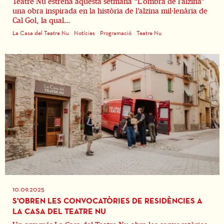
Teatre Nu estrena aquesta setmana “L’ombra de l’alzina”
una obra inspirada en la història de l’alzina mil·lenària de
Cal Gol, la qual...
La Casa del Teatre Nu
Notícies
Programació
Teatre Nu
10.09.2025
S'OBREN LES CONVOCATÒRIES DE RESIDÈNCIES A
LA CASA DEL TEATRE NU