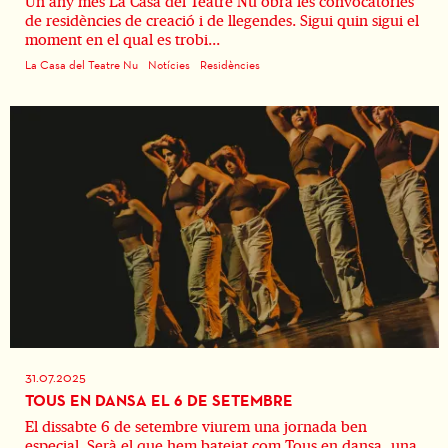
Un any més La Casa del Teatre Nu obra les convocatòries
de residències de creació i de llegendes. Sigui quin sigui el
moment en el qual es trobi...
La Casa del Teatre Nu
Notícies
Residències
31.07.2025
TOUS EN DANSA EL 6 DE SETEMBRE
El dissabte 6 de setembre viurem una jornada ben
especial. Serà el que hem batejat com Tous en dansa, una