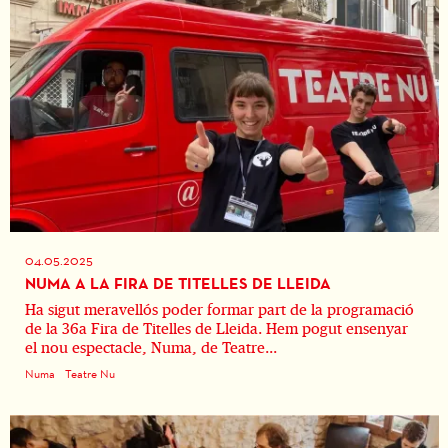
04.05.2025
NUMA A LA FIRA DE TITELLES DE LLEIDA
Ha sigut meravellós poder formar part de la programació
de la 36a Fira de Titelles de Lleida. Hem pogut ensenyar
el nou espectacle, Numa, de Teatre...
Numa
Teatre Nu