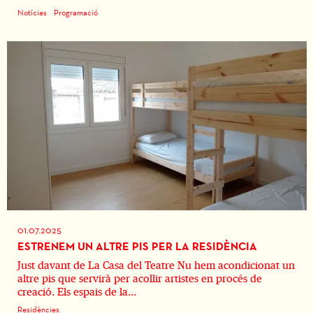
Notícies
Programació
01.07.2025
ESTRENEM UN ALTRE PIS PER LA RESIDÈNCIA
Just davant de La Casa del Teatre Nu hem acondicionat un
altre pis que servirà per acollir artistes en procés de
creació. Els espais de la...
Residències