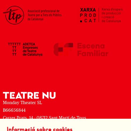
Monday Theater SL
B66656844
Carrer Prats, 14 - 08712 Sant Martí de Tous
M: (+34) 677 519 625 · T: (+34) 93 805 08 63
Informació sobre cookies