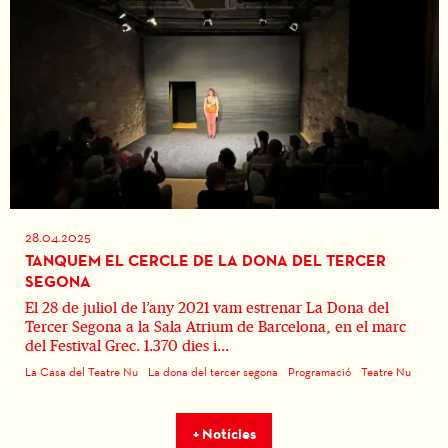
28.04.2025
TANQUEM EL CERCLE DE LA DONA DEL TERCER
SEGONA
El 28 de juliol de l’any 2021 vam estrenar La Dona del
Tercer Segona a la Sala Atrium de Barcelona, en el marc
del Festival Grec. 1.370 dies i...
La Casa del Teatre Nu
La dona del tercer segona
Programació
Teatre Nu
+ Notícies