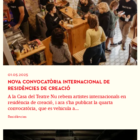
01.05.2025
NOVA CONVOCATÒRIA INTERNACIONAL DE
RESIDÈNCIES DE CREACIÓ
A la Casa del Teatre Nu rebem artistes internacionals en
residència de creació, i ara s'ha publicat la quarta
convocatòria, que es vehicula a...
Residències