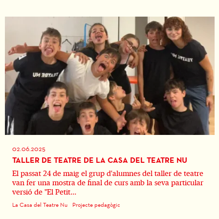
02.06.2025
TALLER DE TEATRE DE LA CASA DEL TEATRE NU
El passat 24 de maig el grup d'alumnes del taller de teatre
van fer una mostra de final de curs amb la seva particular
versió de "El Petit...
La Casa del Teatre Nu
Projecte pedagògic