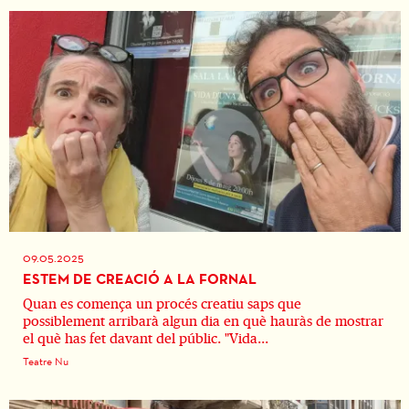
09.05.2025
ESTEM DE CREACIÓ A LA FORNAL
Quan es comença un procés creatiu saps que
possiblement arribarà algun dia en què hauràs de mostrar
el què has fet davant del públic. "Vida...
Teatre Nu