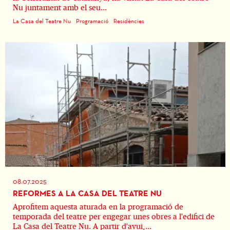
Nu juntament amb el seu...
La Casa del Teatre Nu
Programació
Residències
08.07.2025
REFORMES A LA CASA DEL TEATRE NU
Aprofitem aquesta aturada en la programació de
temporada del teatre per engegar unes obres a l'edifici de
La Casa del Teatre Nu. A partir d'avui,...