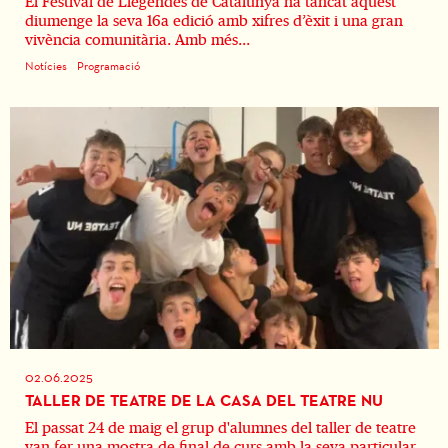
El Festival de Llegendes de Catalunya ha tancat aquest
diumenge la seva 16a edició amb xifres d’èxit i una gran
vivència comunitària. Amb més...
Notícies
Programació
02.06.2025
TALLER DE TEATRE DE LA CASA DEL TEATRE NU
El passat 24 de maig el grup d'alumnes del taller de teatre
van fer una mostra de final de curs amb la seva particular