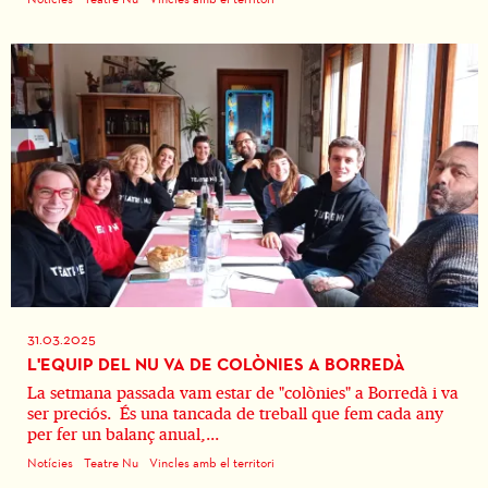
31.03.2025
L'EQUIP DEL NU VA DE COLÒNIES A BORREDÀ
La setmana passada vam estar de "colònies" a Borredà i va
ser preciós. És una tancada de treball que fem cada any
per fer un balanç anual,...
Notícies
Teatre Nu
Vincles amb el territori