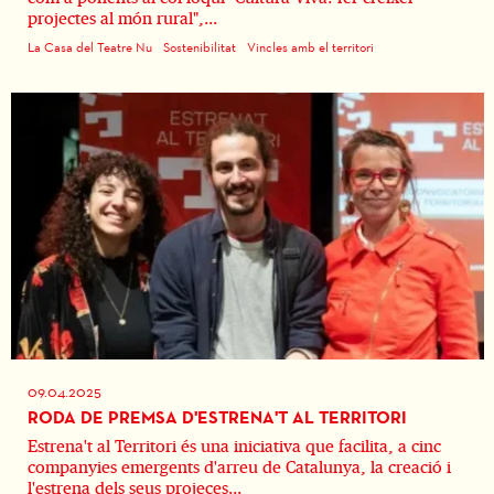
projectes al món rural",...
La Casa del Teatre Nu
Sostenibilitat
Vincles amb el territori
09.04.2025
RODA DE PREMSA D'ESTRENA'T AL TERRITORI
Estrena't al Territori és una iniciativa que facilita, a cinc
companyies emergents d'arreu de Catalunya, la creació i
l'estrena dels seus projeces...