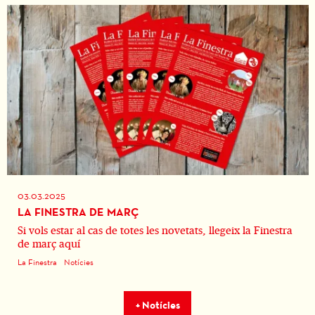
03.03.2025
LA FINESTRA DE MARÇ
Si vols estar al cas de totes les novetats, llegeix la Finestra
de març aquí
La Finestra
Notícies
+ Notícies