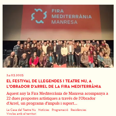
24.03.2025
EL FESTIVAL DE LLEGENDES I TEATRE NU, A
L'OBRADOR D'ARREL DE LA FIRA MEDITERRÀNIA
Aquest any la Fira Mediterrània de Manresa acompanya a
22 dues propostes artístiques a través de l'Obrador
d'Arrel, un programa d'impuls i suport...
La Casa del Teatre Nu
Notícies
Programació
Residències
Vincles amb el territori