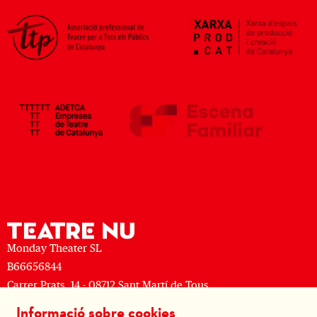
Monday Theater SL
B66656844
Carrer Prats, 14 - 08712 Sant Martí de Tous
M: (+34) 677 519 625 · T: (+34) 93 805 08 63
Informació sobre cookies