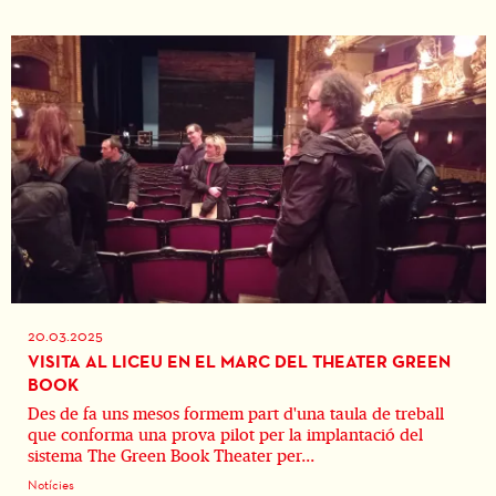
20.03.2025
VISITA AL LICEU EN EL MARC DEL THEATER GREEN
BOOK
Des de fa uns mesos formem part d'una taula de treball
que conforma una prova pilot per la implantació del
sistema The Green Book Theater per...
Notícies