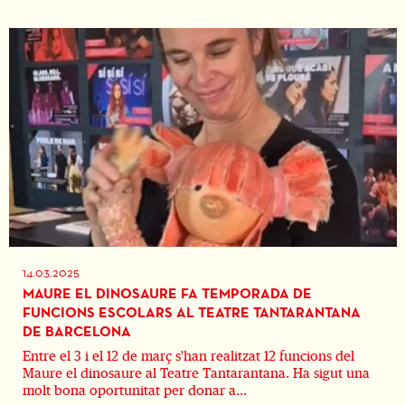
14.03.2025
MAURE EL DINOSAURE FA TEMPORADA DE
FUNCIONS ESCOLARS AL TEATRE TANTARANTANA
DE BARCELONA
Entre el 3 i el 12 de març s'han realitzat 12 funcions del
Maure el dinosaure al Teatre Tantarantana. Ha sigut una
molt bona oportunitat per donar a...