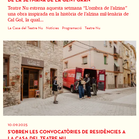
Teatre Nu estrena aquesta setmana “L’ombra de l’alzina”
una obra inspirada en la història de l’alzina mil·lenària de
Cal Gol, la qual...
La Casa del Teatre Nu
Notícies
Programació
Teatre Nu
10.09.2025
S'OBREN LES CONVOCATÒRIES DE RESIDÈNCIES A
LA CASA DEL TEATRE NU