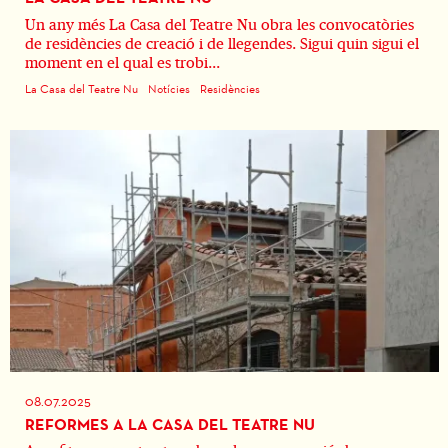
Un any més La Casa del Teatre Nu obra les convocatòries
de residències de creació i de llegendes. Sigui quin sigui el
moment en el qual es trobi...
La Casa del Teatre Nu
Notícies
Residències
08.07.2025
REFORMES A LA CASA DEL TEATRE NU