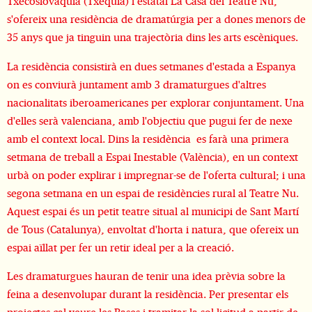
Txecoslovàquia (Txèquia) i estatal La Casa del Teatre Nu,
s'ofereix una residència de dramatúrgia per a dones menors de
35 anys que ja tinguin una trajectòria dins les arts escèniques.
La residència consistirà en dues setmanes d'estada a Espanya
on es conviurà juntament amb 3 dramaturgues d'altres
nacionalitats iberoamericanes per explorar conjuntament. Una
d'elles serà valenciana, amb l'objectiu que pugui fer de nexe
amb el context local. Dins la residència es farà una primera
setmana de treball a Espai Inestable (València), en un context
urbà on poder explirar i impregnar-se de l'oferta cultural; i una
segona setmana en un espai de residències rural al Teatre Nu.
Aquest espai és un petit teatre situal al municipi de Sant Martí
de Tous (Catalunya), envoltat d'horta i natura, que ofereix un
espai aïllat per fer un retir ideal per a la creació.
Les dramaturgues hauran de tenir una idea prèvia sobre la
feina a desenvolupar durant la residència. Per presentar els