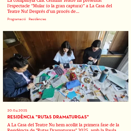
La companyia Cinc Cèntims Teatre ha presentat
l’espectacle “Mular (o la gran captura)” a La Casa del
Teatre Nu! Després d’un procés de...
Programació
Residències
20.04.2025
RESIDÈNCIA "RUTAS DRAMATURGAS"
A La Casa del Teatre Nu hem acollit la primera fase de la
Residència de "Rutas Dramaturgas" 2025, amb la Paula