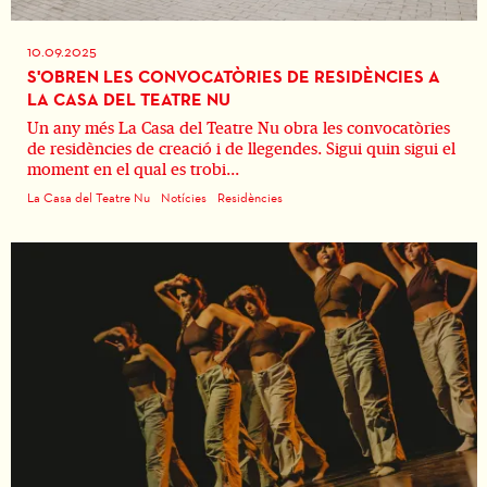
10.09.2025
S'OBREN LES CONVOCATÒRIES DE RESIDÈNCIES A
LA CASA DEL TEATRE NU
Un any més La Casa del Teatre Nu obra les convocatòries
de residències de creació i de llegendes. Sigui quin sigui el
moment en el qual es trobi...
La Casa del Teatre Nu
Notícies
Residències