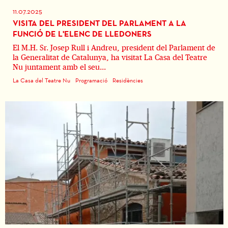
11.07.2025
VISITA DEL PRESIDENT DEL PARLAMENT A LA
FUNCIÓ DE L'ELENC DE LLEDONERS
El M.H. Sr. Josep Rull i Andreu, president del Parlament de
la Generalitat de Catalunya, ha visitat La Casa del Teatre
Nu juntament amb el seu...
La Casa del Teatre Nu
Programació
Residències