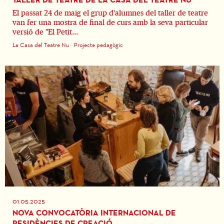
El passat 24 de maig el grup d'alumnes del taller de teatre
van fer una mostra de final de curs amb la seva particular
versió de "El Petit...
La Casa del Teatre Nu
Projecte pedagògic
01.05.2025
NOVA CONVOCATÒRIA INTERNACIONAL DE
RESIDÈNCIES DE CREACIÓ