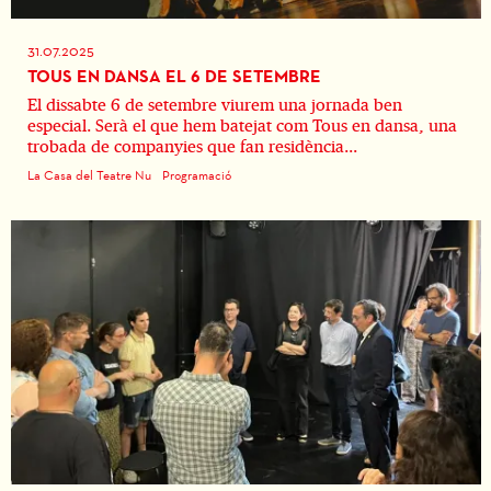
31.07.2025
TOUS EN DANSA EL 6 DE SETEMBRE
El dissabte 6 de setembre viurem una jornada ben
especial. Serà el que hem batejat com Tous en dansa, una
trobada de companyies que fan residència...
La Casa del Teatre Nu
Programació