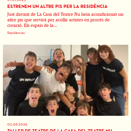
ESTRENEM UN ALTRE PIS PER LA RESIDÈNCIA
Just davant de La Casa del Teatre Nu hem acondicionat un
altre pis que servirà per acollir artistes en procés de
creació. Els espais de la...
Residències
02.06.2025
TALLER DE TEATRE DE LA CASA DEL TEATRE NU