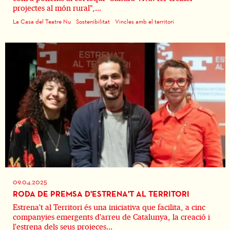
projectes al món rural",...
La Casa del Teatre Nu
Sostenibilitat
Vincles amb el territori
09.04.2025
RODA DE PREMSA D'ESTRENA'T AL TERRITORI
Estrena't al Territori és una iniciativa que facilita, a cinc
companyies emergents d'arreu de Catalunya, la creació i
l'estrena dels seus projeces...