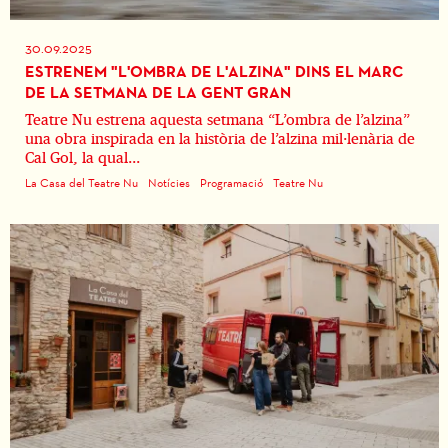
30.09.2025
ESTRENEM "L'OMBRA DE L'ALZINA" DINS EL MARC
DE LA SETMANA DE LA GENT GRAN
Teatre Nu estrena aquesta setmana “L’ombra de l’alzina”
una obra inspirada en la història de l’alzina mil·lenària de
Cal Gol, la qual...
La Casa del Teatre Nu
Notícies
Programació
Teatre Nu