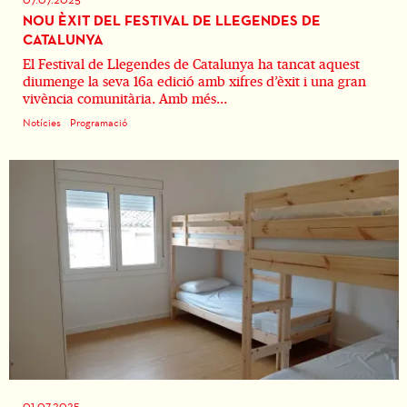
NOU ÈXIT DEL FESTIVAL DE LLEGENDES DE
CATALUNYA
El Festival de Llegendes de Catalunya ha tancat aquest
diumenge la seva 16a edició amb xifres d’èxit i una gran
vivència comunitària. Amb més...
Notícies
Programació
01.07.2025