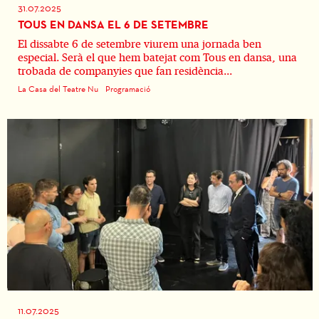
31.07.2025
TOUS EN DANSA EL 6 DE SETEMBRE
El dissabte 6 de setembre viurem una jornada ben
especial. Serà el que hem batejat com Tous en dansa, una
trobada de companyies que fan residència...
La Casa del Teatre Nu
Programació
11.07.2025