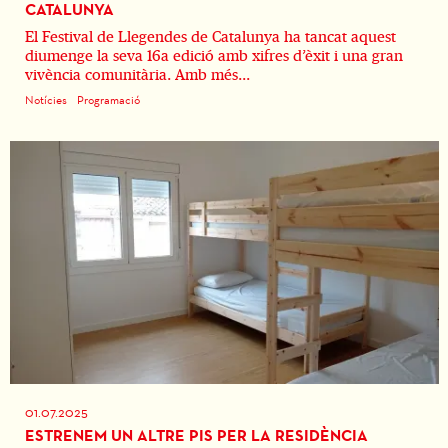
CATALUNYA
El Festival de Llegendes de Catalunya ha tancat aquest
diumenge la seva 16a edició amb xifres d’èxit i una gran
vivència comunitària. Amb més...
Notícies
Programació
01.07.2025
ESTRENEM UN ALTRE PIS PER LA RESIDÈNCIA