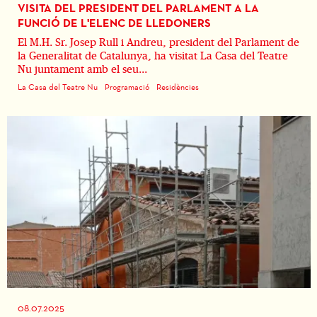
VISITA DEL PRESIDENT DEL PARLAMENT A LA
FUNCIÓ DE L'ELENC DE LLEDONERS
El M.H. Sr. Josep Rull i Andreu, president del Parlament de
la Generalitat de Catalunya, ha visitat La Casa del Teatre
Nu juntament amb el seu...
La Casa del Teatre Nu
Programació
Residències
08.07.2025