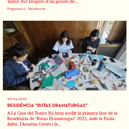
Teatre Nu! Després d’un procés de...
Programació
Residències
20.04.2025
RESIDÈNCIA "RUTAS DRAMATURGAS"
A La Casa del Teatre Nu hem acollit la primera fase de la
Residència de "Rutas Dramaturgas" 2025, amb la Paula
Ailén, l'Arantxa Cortés i la...