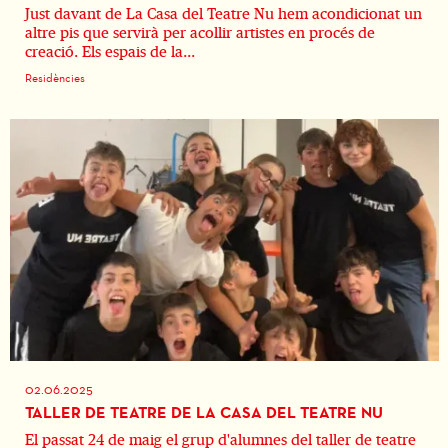
Just davant de La Casa del Teatre Nu hem acondicionat un
altre pis que servirà per acollir artistes en procés de
creació. Els espais de la...
Residències
02.06.2025
TALLER DE TEATRE DE LA CASA DEL TEATRE NU
El passat 24 de maig el grup d'alumnes del taller de teatre