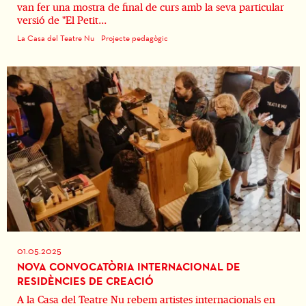
van fer una mostra de final de curs amb la seva particular
versió de "El Petit...
La Casa del Teatre Nu
Projecte pedagògic
01.05.2025
NOVA CONVOCATÒRIA INTERNACIONAL DE
RESIDÈNCIES DE CREACIÓ
A la Casa del Teatre Nu rebem artistes internacionals en