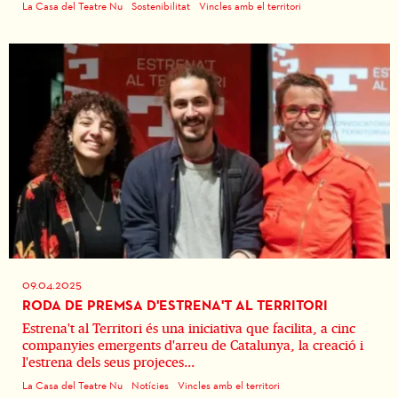
La Casa del Teatre Nu
Sostenibilitat
Vincles amb el territori
09.04.2025
RODA DE PREMSA D'ESTRENA'T AL TERRITORI
Estrena't al Territori és una iniciativa que facilita, a cinc
companyies emergents d'arreu de Catalunya, la creació i
l'estrena dels seus projeces...
La Casa del Teatre Nu
Notícies
Vincles amb el territori