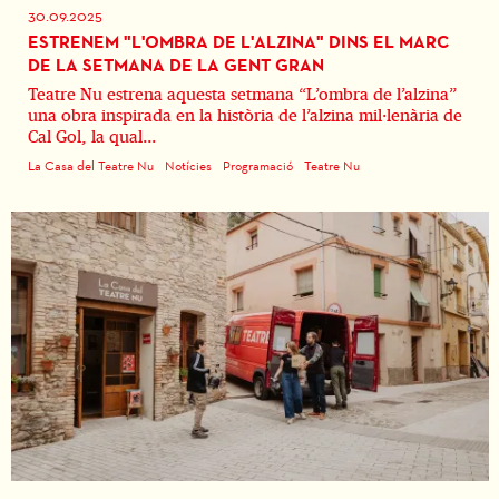
30.09.2025
ESTRENEM "L'OMBRA DE L'ALZINA" DINS EL MARC
DE LA SETMANA DE LA GENT GRAN
Teatre Nu estrena aquesta setmana “L’ombra de l’alzina”
una obra inspirada en la història de l’alzina mil·lenària de
Cal Gol, la qual...
La Casa del Teatre Nu
Notícies
Programació
Teatre Nu