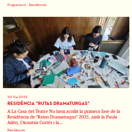
Programació
Residències
20.04.2025
RESIDÈNCIA "RUTAS DRAMATURGAS"
A La Casa del Teatre Nu hem acollit la primera fase de la
Residència de "Rutas Dramaturgas" 2025, amb la Paula
Ailén, l'Arantxa Cortés i la...
Residències