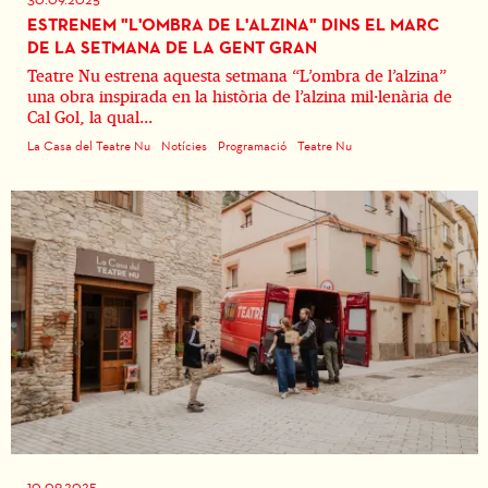
ESTRENEM "L'OMBRA DE L'ALZINA" DINS EL MARC
DE LA SETMANA DE LA GENT GRAN
Teatre Nu estrena aquesta setmana “L’ombra de l’alzina”
una obra inspirada en la història de l’alzina mil·lenària de
Cal Gol, la qual...
La Casa del Teatre Nu
Notícies
Programació
Teatre Nu
10.09.2025