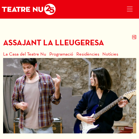
C
ASSAJANT LA LLEUGERESA
La Casa del Teatre Nu
Programació
Residències
Notícies
Diapositiva 1 de 1