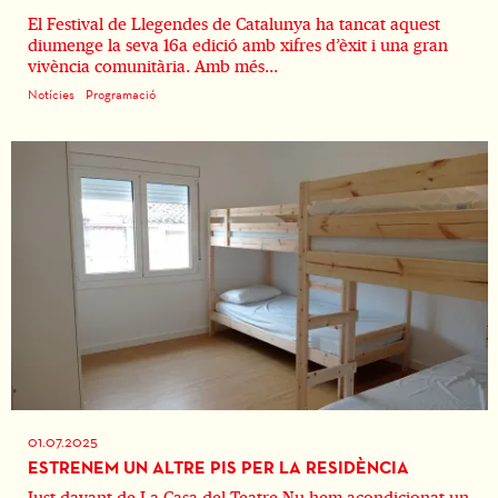
El Festival de Llegendes de Catalunya ha tancat aquest
diumenge la seva 16a edició amb xifres d’èxit i una gran
vivència comunitària. Amb més...
Notícies
Programació
01.07.2025
ESTRENEM UN ALTRE PIS PER LA RESIDÈNCIA
Just davant de La Casa del Teatre Nu hem acondicionat un