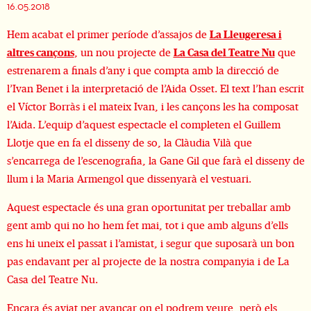
16.05.2018
Hem acabat el primer període d’assajos de
La Lleugeresa i
altres cançons
, un nou projecte de
La Casa del Teatre Nu
que
estrenarem a finals d’any i que compta amb la direcció de
l’Ivan Benet i la interpretació de l’Aida Osset. El text l’han escrit
el Víctor Borràs i el mateix Ivan, i les cançons les ha composat
l’Aida. L’equip d’aquest espectacle el completen el Guillem
Llotje que en fa el disseny de so, la Clàudia Vilà que
s’encarrega de l’escenografia, la Gane Gil que farà el disseny de
llum i la Maria Armengol que dissenyarà el vestuari.
Aquest espectacle és una gran oportunitat per treballar amb
gent amb qui no ho hem fet mai, tot i que amb alguns d’ells
ens hi uneix el passat i l’amistat, i segur que suposarà un bon
pas endavant per al projecte de la nostra companyia i de La
Casa del Teatre Nu.
Encara és aviat per avançar on el podrem veure, però els