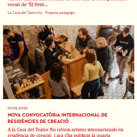
versió de "El Petit...
La Casa del Teatre Nu
Projecte pedagògic
01.05.2025
NOVA CONVOCATÒRIA INTERNACIONAL DE
RESIDÈNCIES DE CREACIÓ
A la Casa del Teatre Nu rebem artistes internacionals en
residència de creació, i ara s'ha publicat la quarta