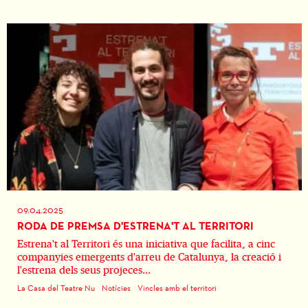
09.04.2025
RODA DE PREMSA D'ESTRENA'T AL TERRITORI
Estrena't al Territori és una iniciativa que facilita, a cinc
companyies emergents d'arreu de Catalunya, la creació i
l'estrena dels seus projeces...
La Casa del Teatre Nu
Notícies
Vincles amb el territori