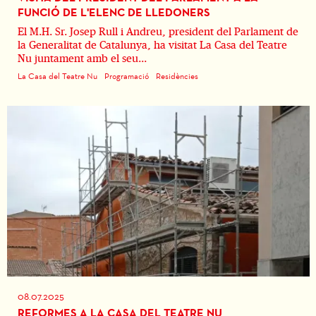
FUNCIÓ DE L'ELENC DE LLEDONERS
El M.H. Sr. Josep Rull i Andreu, president del Parlament de
la Generalitat de Catalunya, ha visitat La Casa del Teatre
Nu juntament amb el seu...
La Casa del Teatre Nu
Programació
Residències
08.07.2025
REFORMES A LA CASA DEL TEATRE NU