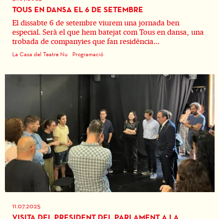
TOUS EN DANSA EL 6 DE SETEMBRE
El dissabte 6 de setembre viurem una jornada ben
especial. Serà el que hem batejat com Tous en dansa, una
trobada de companyies que fan residència...
La Casa del Teatre Nu
Programació
11.07.2025
VISITA DEL PRESIDENT DEL PARLAMENT A LA