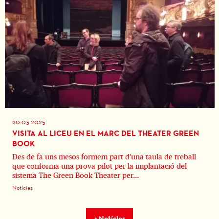
20.03.2025
VISITA AL LICEU EN EL MARC DEL THEATER GREEN
BOOK
Des de fa uns mesos formem part d'una taula de treball
que conforma una prova pilot per la implantació del
sistema The Green Book Theater per...
Notícies
+ Notícies