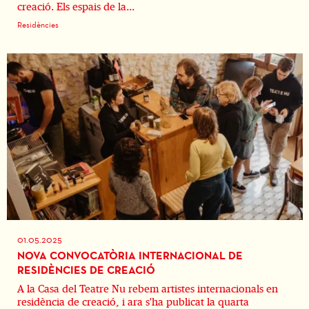
creació. Els espais de la...
Residències
01.05.2025
NOVA CONVOCATÒRIA INTERNACIONAL DE
RESIDÈNCIES DE CREACIÓ
A la Casa del Teatre Nu rebem artistes internacionals en
residència de creació, i ara s'ha publicat la quarta