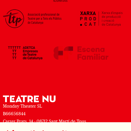
Monday Theater SL
B66656844
Carrer Prats, 14 - 08712 Sant Martí de Tous
M: (+34) 677 519 625 · T: (+34) 93 805 08 63