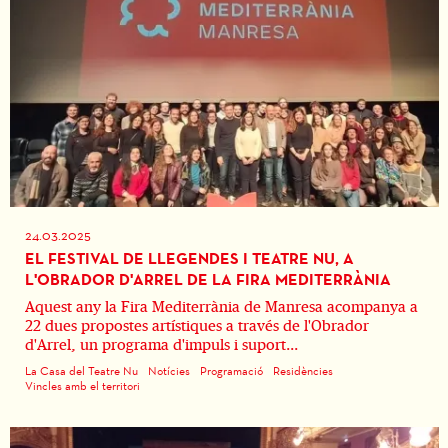
24.03.2025
EL FESTIVAL DE LLEGENDES I TEATRE NU, A
L'OBRADOR D'ARREL DE LA FIRA MEDITERRÀNIA
Aquest any la Fira Mediterrània de Manresa acompanya a
22 dues propostes artístiques a través de l'Obrador
d'Arrel, un programa d'impuls i suport...
La Casa del Teatre Nu
Notícies
Programació
Residències
Vincles amb el territori