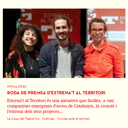
09.04.2025
RODA DE PREMSA D'ESTRENA'T AL TERRITORI
Estrena't al Territori és una iniciativa que facilita, a cinc
companyies emergents d'arreu de Catalunya, la creació i
l'estrena dels seus projeces...
La Casa del Teatre Nu
Notícies
Vincles amb el territori