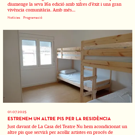
diumenge la seva 16a edició amb xifres d’èxit i una gran
vivència comunitària. Amb més...
Notícies
Programació
01.07.2025
ESTRENEM UN ALTRE PIS PER LA RESIDÈNCIA
Just davant de La Casa del Teatre Nu hem acondicionat un
altre pis que servirà per acollir artistes en procés de