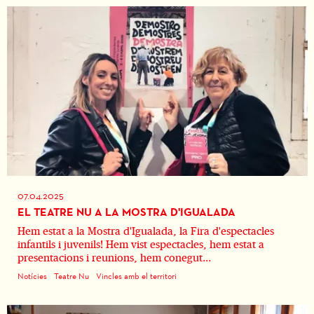
07.04.2025
EL TEATRE NU A LA MOSTRA D'IGUALADA
Hem estat a la Mostra d'Igualada, la Fira d'espectacles
infantils i juvenils! Hem vist espectacles, hem estat a
presentacions i reunions, hem conegut...
Notícies
Teatre Nu
Vincles amb el territori