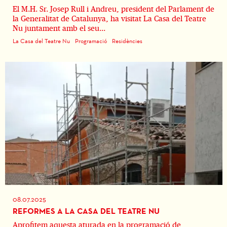
El M.H. Sr. Josep Rull i Andreu, president del Parlament de
la Generalitat de Catalunya, ha visitat La Casa del Teatre
Nu juntament amb el seu...
La Casa del Teatre Nu
Programació
Residències
08.07.2025
REFORMES A LA CASA DEL TEATRE NU
Aprofitem aquesta aturada en la programació de