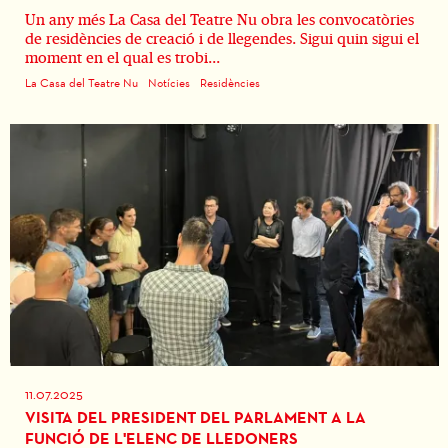
Un any més La Casa del Teatre Nu obra les convocatòries
de residències de creació i de llegendes. Sigui quin sigui el
moment en el qual es trobi...
La Casa del Teatre Nu
Notícies
Residències
11.07.2025
VISITA DEL PRESIDENT DEL PARLAMENT A LA
FUNCIÓ DE L'ELENC DE LLEDONERS