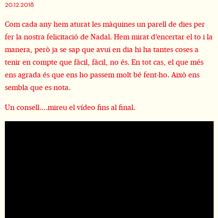
20.12.2018
Com cada any hem aturat les màquines un parell de dies per
fer la nostra felicitació de Nadal. Hem mirat d’encertar el to i la
manera, però ja se sap que avui en dia hi ha tantes coses a
tenir en compte que fàcil, fàcil, no és. En tot cas, el que més
ens agrada és que ens ho passem molt bé fent-ho. Això ens
sembla que es nota.
Un consell….mireu el vídeo fins al final.