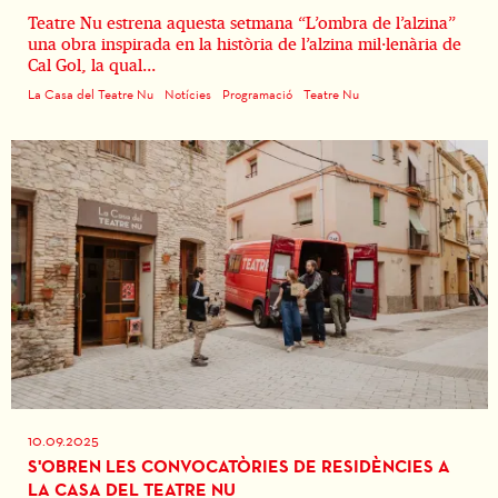
Teatre Nu estrena aquesta setmana “L’ombra de l’alzina”
una obra inspirada en la història de l’alzina mil·lenària de
Cal Gol, la qual...
La Casa del Teatre Nu
Notícies
Programació
Teatre Nu
10.09.2025
S'OBREN LES CONVOCATÒRIES DE RESIDÈNCIES A
LA CASA DEL TEATRE NU