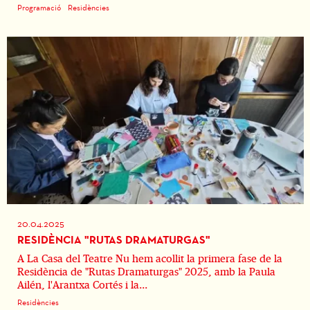
Programació
Residències
20.04.2025
RESIDÈNCIA "RUTAS DRAMATURGAS"
A La Casa del Teatre Nu hem acollit la primera fase de la
Residència de "Rutas Dramaturgas" 2025, amb la Paula
Ailén, l'Arantxa Cortés i la...
Residències