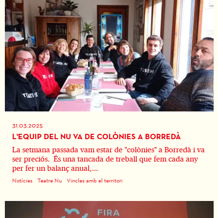
31.03.2025
L'EQUIP DEL NU VA DE COLÒNIES A BORREDÀ
La setmana passada vam estar de "colònies" a Borredà i va
ser preciós. És una tancada de treball que fem cada any
per fer un balanç anual,...
Notícies
Teatre Nu
Vincles amb el territori