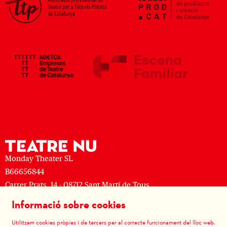
Monday Theater SL
B66656844
Carrer Prats, 14 - 08712 Sant Martí de Tous
M: (+34) 677 519 625 · T: (+34) 93 805 08 63
Informació sobre cookies
Sitemap
|
Avís Legal
|
Ús de Cookies
|
Contactar
|
Utilitzem cookies pròpies i de tercers per al correcte funcionament del lloc web,