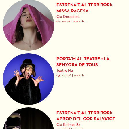
ESTRENA'T AL TERRITORI:
MISSA PAGESA
Cia Dessident
ds. 21.11.26
|
20:00 h
PORTA'M AL TEATRE : LA
SENYORA DE TOUS
Teatre Nu
dg. 22.11.26
|
12:00 h
ESTRENA'T AL TERRITORI:
APROP DEL COR SALVATGE
Cia Balmes 84