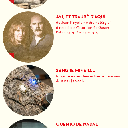
AVI, ET TRAURÉ D'AQUÍ
de Joan Pinyol amb dramatúrgia i
direcció de Víctor Borràs Gasch
Del ds. 23.05.26
al dg. 14.03.27
SANGRE MINERAL
Projecte en residència Iberoamericana
ds. 12.12.26
|
20:00 h
QÜENTO DE NADAL