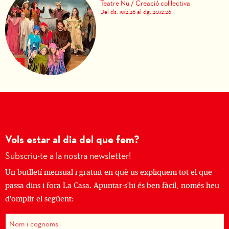
Teatre Nu / Creació col·lectiva
Del ds. 19.12.26
al dg. 20.12.26
Vols estar al dia del que fem?
Subscriu-te a la nostra newsletter!
Un butlletí mensual i gratuït en què us expliquem tot el que
passa dins i fora La Casa. Apuntar-s'hi és ben fàcil, només heu
d'omplir el següent: