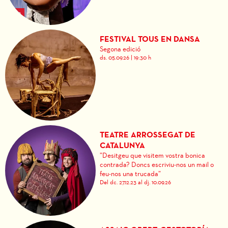
FESTIVAL TOUS EN DANSA
Segona edició
ds. 05.09.26
|
19:30 h
TEATRE ARROSSEGAT DE
CATALUNYA
”Desitgeu que visitem vostra bonica
contrada? Doncs escriviu-nos un mail o
feu-nos una trucada”
Del dc. 27.12.23
al dj. 10.09.26