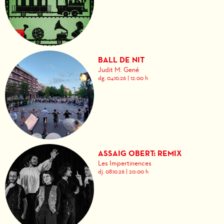
BALL DE NIT
Judit M. Gené
dg. 04.10.26
|
12:00 h
ASSAIG OBERT: REMIX
Les Impertinences
dj. 08.10.26
|
20:00 h