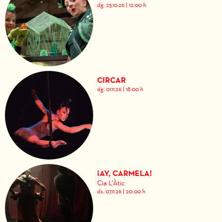
dg. 25.10.26
|
12:00 h
CIRCAR
dg. 01.11.26
|
18:00 h
¡AY, CARMELA!
Cia L'Àtic
ds. 07.11.26
|
20:00 h