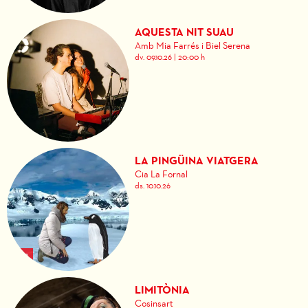
AQUESTA NIT SUAU
Amb Mia Farrés i Biel Serena
dv. 09.10.26
|
20:00 h
LA PINGÜINA VIATGERA
Cia La Fornal
ds. 10.10.26
LIMITÒNIA
Cosinsart