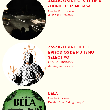
ASSAIG OBERT: GESTOTOPÍA
¿DÓNDE ESTÁ MI CASA?
Cia La Repetidora
dj. 10.09.26
|
20:00 h
ASSAIG OBERT: ÍDOLO.
EPISODIOS DE MUTISMO
SELECTIVO
CIA LAS PRIMAS
dc. 16.09.26
|
20:00 h
BÉLA
Cia La Curiosa
Del ds. 26.09.26
al dg. 27.09.26