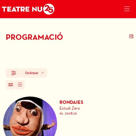
PROGRAMACIÓ
C
Ordenar
Filtrar
Ordenar per
RONDAIES
Estudi Zero
ds. 29.08.26