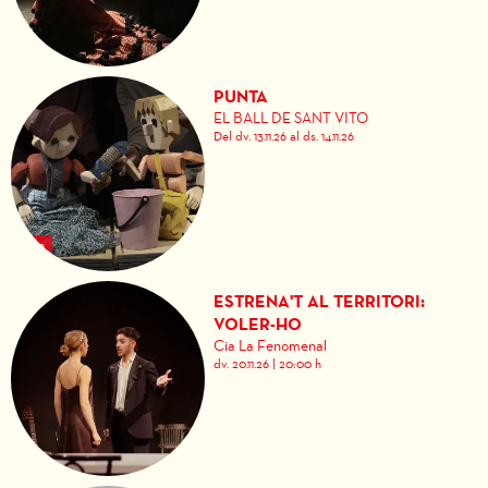
PUNTA
EL BALL DE SANT VITO
Del dv. 13.11.26
al ds. 14.11.26
ESTRENA'T AL TERRITORI:
VOLER-HO
Cia La Fenomenal
dv. 20.11.26
|
20:00 h