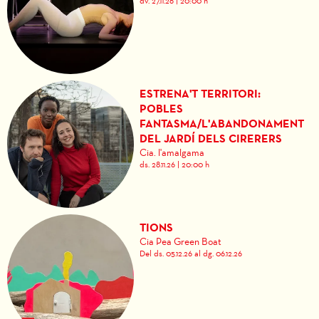
dv. 27.11.26
|
20:00 h
ESTRENA'T TERRITORI:
POBLES
FANTASMA/L'ABANDONAMENT
DEL JARDÍ DELS CIRERERS
Cia. l'amalgama
ds. 28.11.26
|
20:00 h
TIONS
Cia Pea Green Boat
Del ds. 05.12.26
al dg. 06.12.26