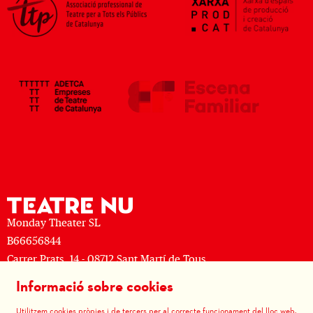
Monday Theater SL
B66656844
Carrer Prats, 14 - 08712 Sant Martí de Tous
M: (+34) 677 519 625 · T: (+34) 93 805 08 63
Informació sobre cookies
Sitemap
|
Avís Legal
|
Ús de Cookies
|
Contactar
|
Utilitzem cookies pròpies i de tercers per al correcte funcionament del lloc web,