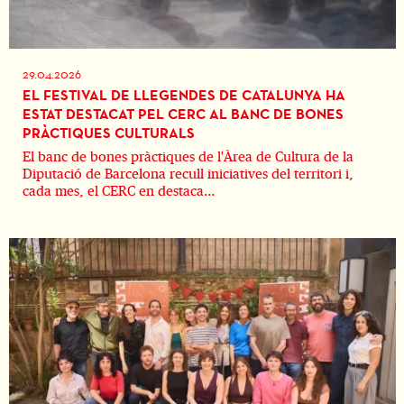
29.04.2026
EL FESTIVAL DE LLEGENDES DE CATALUNYA HA
ESTAT DESTACAT PEL CERC AL BANC DE BONES
PRÀCTIQUES CULTURALS
El banc de bones pràctiques de l'Àrea de Cultura de la
Diputació de Barcelona recull iniciatives del territori i,
cada mes, el CERC en destaca...