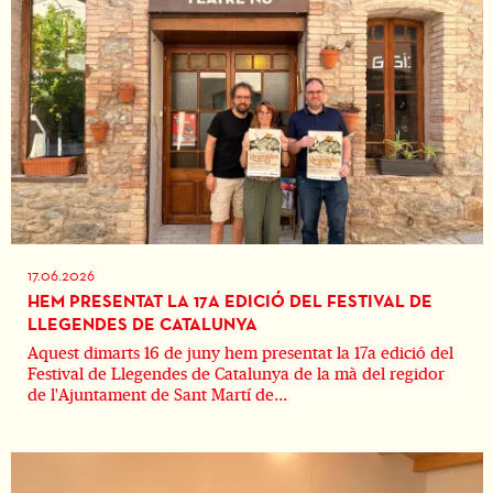
17.06.2026
HEM PRESENTAT LA 17A EDICIÓ DEL FESTIVAL DE
LLEGENDES DE CATALUNYA
Aquest dimarts 16 de juny hem presentat la 17a edició del
Festival de Llegendes de Catalunya de la mà del regidor
de l'Ajuntament de Sant Martí de...