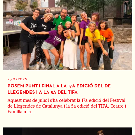
23.07.2026
POSEM PUNT I FINAL A LA 17A EDICIÓ DEL DE
LLEGENDES I A LA 5A DEL TIFA
Aquest mes de juliol s'ha celebrat la 17a edició del Festival
de Llegendes de Catalunya i la 5a edició del TIFA, Teatre i
Família a la...