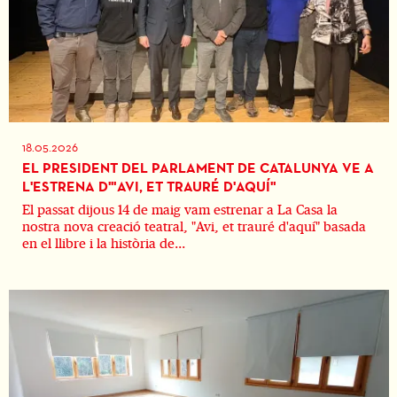
18.05.2026
EL PRESIDENT DEL PARLAMENT DE CATALUNYA VE A
L'ESTRENA D'"AVI, ET TRAURÉ D'AQUÍ"
El passat dijous 14 de maig vam estrenar a La Casa la
nostra nova creació teatral, "Avi, et trauré d'aquí" basada
en el llibre i la història de...