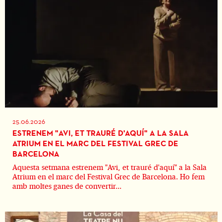
25.06.2026
ESTRENEM "AVI, ET TRAURÉ D'AQUÍ" A LA SALA
ATRIUM EN EL MARC DEL FESTIVAL GREC DE
BARCELONA
Aquesta setmana estrenem "Avi, et trauré d'aquí" a la Sala
Atrium en el marc del Festival Grec de Barcelona. Ho fem
amb moltes ganes de convertir...