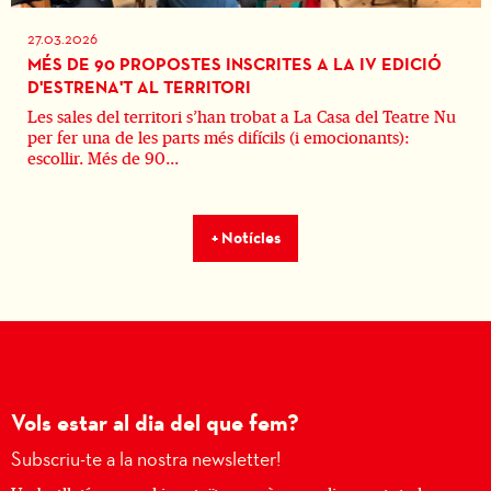
27.03.2026
MÉS DE 90 PROPOSTES INSCRITES A LA IV EDICIÓ
D'ESTRENA'T AL TERRITORI
Les sales del territori s’han trobat a La Casa del Teatre Nu
per fer una de les parts més difícils (i emocionants):
escollir. Més de 90...
+ Notícies
Vols estar al dia del que fem?
Subscriu-te a la nostra newsletter!