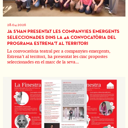
28.04.2026
JA S'HAN PRESENTAT LES COMPANYIES EMERGENTS
SELECCIONADES DINS LA 4A CONVOCATÒRIA DEL
PROGRAMA ESTRENA'T AL TERRITORI
La convocatòria teatral per a companyies emergents,
Estrena’t al territori, ha presentat les cinc propostes
seleccionades en el marc de la seva...