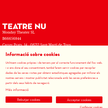
Monday Theater SL
B66656844
Carrer Prats, 14 - 08712 Sant Martí de Tous
M: (+34) 677 519 625 · T: (+34) 93 805 08 63
Informació sobre cookies
Sitemap
|
Avís Legal
|
Ús de Cookies
|
Contactar
|
Utilitzem cookies pròpies i de tercers per al correcte funcionament del lloc web,
Política de privacitat
|
Termes i condicions de venda
i si ens dona el seu consentiment, també farem servir cookies per recopilar
dades de les seves visites per obtenir estadístiques agregades per millorar els
Link a instagram
Link a youtube
Link a facebook
Link a vimeo
nostres serveis i mostrar publicitat relacionada amb les seves preferències a
partir dels seus hàbits de navegació.
Més informació
Rebutjar cookies
Acceptar cookies
Configurar cookies