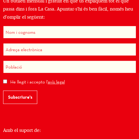
Un butlletí mensual i gratuït en què us expliquem tot el que
passa dins i fora La Casa. Apuntar-s'hi és ben fàcil, només heu
d'omplir el següent:
He llegit i accepto l'
avís legal
Subscriure's
Amb el suport de: